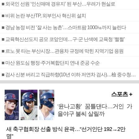
■ 외국인 선원 ‘인신매매 경유지’ 된 부산…우려가 현실로
■ 비위 논란 부산TP, 외부인사 혁신위 설치
■ 경남 농정 비전 ‘잘 사는 농촌’…스마트팜 1000㏊까지 늘린다
■ 교육혁신선도지 공모 코앞인데…구·군 난색에 교육청 ‘쩔쩔’
■ 르노 못 타는 부산시장…관용차 규정에 막힌 지역기업 응원
■ 마산 원도심 행정·주거복합단지 연내 준공 수순
■ 검사 신분 버리고 직급하향(10년 이하 저연차 검사)…檢 중수청행 기피
스포츠 +
‘윤나고황’ 꿈틀댄다…거인 가
을야구 불씨 살릴까
새 축구협회장 선출 방식 윤곽…“선거인단 192→2만
명”