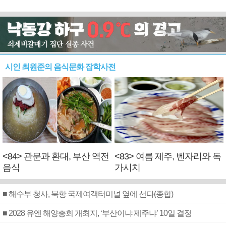
시인 최원준의 음식문화 잡학사전
<84> 관문과 환대, 부산 역전
<83> 여름 제주, 벤자리와 독
음식
가시치
■ 해수부 청사, 북항 국제여객터미널 옆에 선다(종합)
■ 2028 유엔 해양총회 개최지, ‘부산이냐 제주냐’ 10일 결정