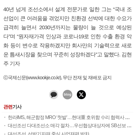
40년 넘게 조선소에서 설계 전문가로 일한 그는 “국내 조
선업이 큰 어려움을 겪었지만 친환경 선박에 대한 수요가
급격히 늘면서 2030년까지는 물량이 늘 것으로 예상된
다”며 “원자재가격 인상과 코로나19로 인한 수출 환경 악
화 등이 변수로 작용하겠지만 회사만의 기술력으로 새로
운 틈새시장을 찾으며 꾸준히 성장하겠다”고 말했다. 김현
주 기자
ⓒ국제신문(www.kookje.co.kr), 무단 전재 및 재배포 금지
관련
기사
한라IMS, 해군함정 MRO ‘첫발’…현대重 호위함 수리 협력사 참여
대선조선 다대조선소 매각 절차…우선협상대상자에 SB선보 선정
대선조선, 선박기자재 중심 사업재편 박차