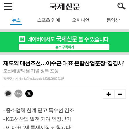
뉴스
스포츠·연예
오피니언
동영상
재도약 대선조선…이수근 대표 은탑산업훈장 ‘겹경사’
조선해양의 날 기념 정부 포상
김현주 기자 kimhju@kookje.co.kr | 2021.09.09 21:07
- 중소업체 한계 딛고 특수선 건조
- K조선산업 발전 기여 인정받아
- 이 대표 “새 틈새시장도 찾겠다”