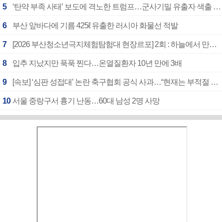
5
‘탄약 부족 사태’ 보도에 격노한 트럼프…군사기밀 유출자 색출 지시
6
부산 앞바다에 기름 425ℓ 유출한 러시아 화물선 적발
7
[2026 부산청소년극지체험탐험대 현장르포] 2회 : 하늘에서 만난 얼음의 나라
8
입추 지났지만 푹푹 찐다…온열질환자 10년 만에 3배
9
[속보] ‘심판 성접대’ 논란 축구협회 공식 사과…“현재는 부적절 행위 없어”
10
서울 중랑구서 흉기 난동…60대 남성 2명 사망