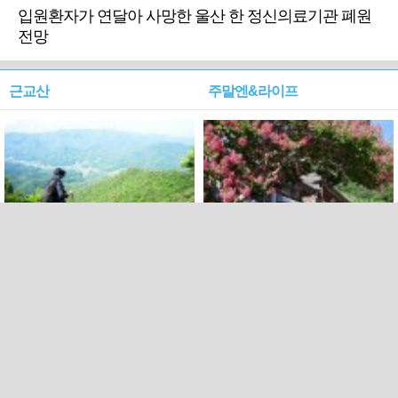
입원환자가 연달아 사망한 울산 한 정신의료기관 폐원
전망
근교산
주말엔&라이프
근교산&그너머…상주·문경
폭염보다 더 뜨거워라…100
청화산~시루봉
일을 붉게 불태울 ‘선비정신’
피었네
PC버전
엑스
페이스북
Copyright ⓒ 2015 All rights reserved by 국제신문