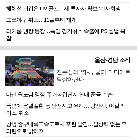
해체설 뒤집은 LIV 골프…새 투자자 확보 ‘기사회생’
프로야구 취소…11일부터 재개
라커룸 냉탕 등장…폭염 경기취소 속출에 PS 셈법 복
잡
울산·경남 소식
진주성의 역사, 빛과 미디어로
되살아난다
마산 원도심 행정·주거복합단지 연내 준공 수순
폭염에 온열질환 등 안전사고 우려… 양산시, '어필 레
이스' 취소
창녕 중부내륙고속도로서 포탄 발견…살상력 없는 모
의탄으로 밝혀져