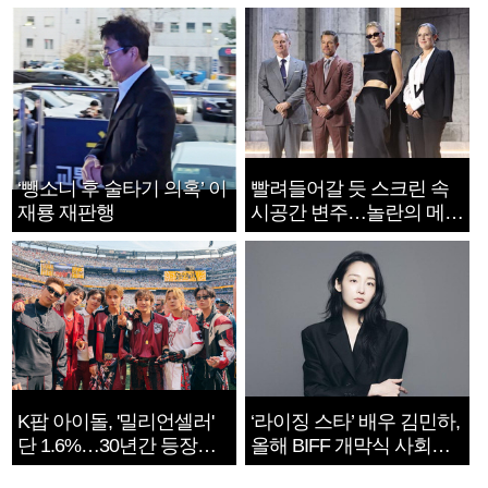
‘뺑소니 후 술타기 의혹’ 이
빨려들어갈 듯 스크린 속
재룡 재판행
시공간 변주…놀란의 메시
지는 ‘전쟁 속죄’
K팝 아이돌, '밀리언셀러'
‘라이징 스타’ 배우 김민하,
단 1.6%…30년간 등장
올해 BIFF 개막식 사회자
1182개팀 전수조사
확정