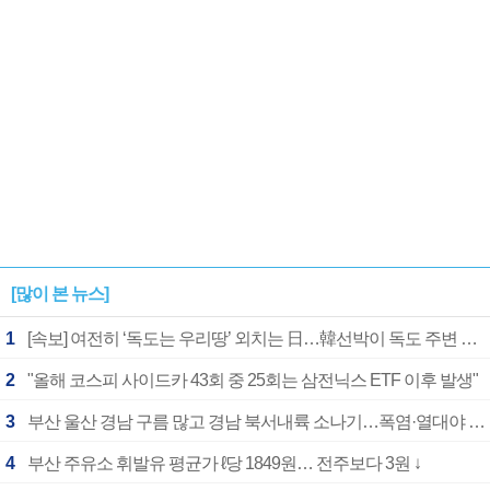
[많이 본 뉴스]
1
[속보] 여전히 ‘독도는 우리땅’ 외치는 日…韓선박이 독도 주변 해양조사 활동하자 반발
2
"올해 코스피 사이드카 43회 중 25회는 삼전닉스 ETF 이후 발생"
3
부산 울산 경남 구름 많고 경남 북서내륙 소나기…폭염·열대야 계속
4
부산 주유소 휘발유 평균가 ℓ당 1849원… 전주보다 3원 ↓