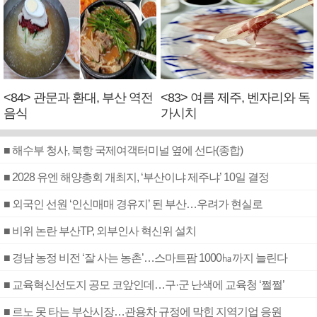
<84> 관문과 환대, 부산 역전
<83> 여름 제주, 벤자리와 독
음식
가시치
■ 해수부 청사, 북항 국제여객터미널 옆에 선다(종합)
■ 2028 유엔 해양총회 개최지, ‘부산이냐 제주냐’ 10일 결정
■ 외국인 선원 ‘인신매매 경유지’ 된 부산…우려가 현실로
■ 비위 논란 부산TP, 외부인사 혁신위 설치
■ 경남 농정 비전 ‘잘 사는 농촌’…스마트팜 1000㏊까지 늘린다
■ 교육혁신선도지 공모 코앞인데…구·군 난색에 교육청 ‘쩔쩔’
■ 르노 못 타는 부산시장…관용차 규정에 막힌 지역기업 응원