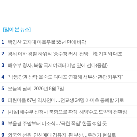
[많이 본 뉴스]
1
백양산 고지대 마을우물 55년 만에 바닥
2
경위 이하 경찰 하위직 ‘중수청 러시’ 전망…檢 기피와 대조
3
해수부 청사, 북항 국제여객터미널 옆에 선다(종합)
4
“낙동강권 삼락·을숙도·다대포 연결해 서부산 관광 키우자”
5
오늘의 날씨- 2026년 8월 7일
6
피란마을 67년 역사인데…전교생 24명 아미초 통폐합 기로
7
[사설] 해수부 신청사 북항으로 확정, 해양수도 도약의 전환점
8
부울경 주말부터 비소식…‘극한 폭염’ 한풀 꺾일 듯
9
외국인 선원 ‘인신매매 경유지’ 된 부산…우려가 현실로