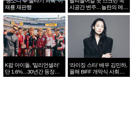
‘뺑소니 후 술타기 의혹’ 이
빨려들어갈 듯 스크린 속
재룡 재판행
시공간 변주…놀란의 메시
지는 ‘전쟁 속죄’
K팝 아이돌, '밀리언셀러'
‘라이징 스타’ 배우 김민하,
단 1.6%…30년간 등장
올해 BIFF 개막식 사회자
1182개팀 전수조사
확정