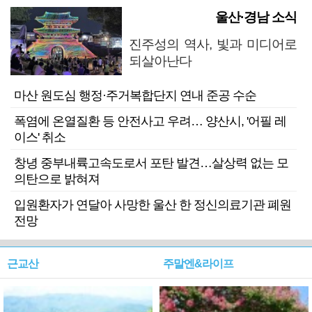
울산·경남 소식
진주성의 역사, 빛과 미디어로
되살아난다
마산 원도심 행정·주거복합단지 연내 준공 수순
폭염에 온열질환 등 안전사고 우려… 양산시, '어필 레
이스' 취소
창녕 중부내륙고속도로서 포탄 발견…살상력 없는 모
의탄으로 밝혀져
입원환자가 연달아 사망한 울산 한 정신의료기관 폐원
전망
근교산
주말엔&라이프