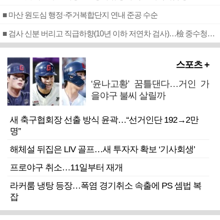
■ 마산 원도심 행정·주거복합단지 연내 준공 수순
■ 검사 신분 버리고 직급하향(10년 이하 저연차 검사)…檢 중수청행 기피
스포츠 +
‘윤나고황’ 꿈틀댄다…거인 가
을야구 불씨 살릴까
새 축구협회장 선출 방식 윤곽…“선거인단 192→2만
명”
해체설 뒤집은 LIV 골프…새 투자자 확보 ‘기사회생’
프로야구 취소…11일부터 재개
라커룸 냉탕 등장…폭염 경기취소 속출에 PS 셈법 복
잡