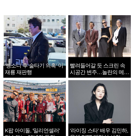
‘뺑소니 후 술타기 의혹’ 이
빨려들어갈 듯 스크린 속
재룡 재판행
시공간 변주…놀란의 메시
지는 ‘전쟁 속죄’
K팝 아이돌, '밀리언셀러'
‘라이징 스타’ 배우 김민하,