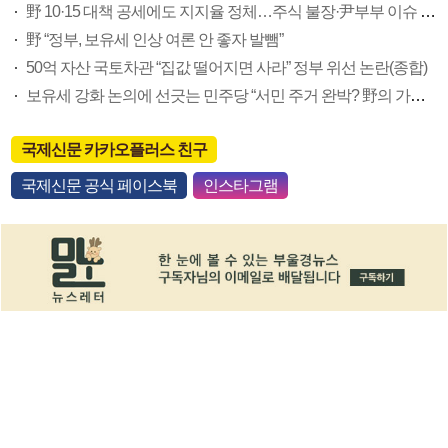
野 10·15 대책 공세에도 지지율 정체…주식 불장·尹부부 이슈 요인
野 “정부, 보유세 인상 여론 안 좋자 발뺌”
50억 자산 국토차관 “집값 떨어지면 사라” 정부 위선 논란(종합)
보유세 강화 논의에 선긋는 민주당 “서민 주거 완박? 野의 가스라이팅”
국제신문 카카오플러스 친구
국제신문 공식 페이스북
인스타그램