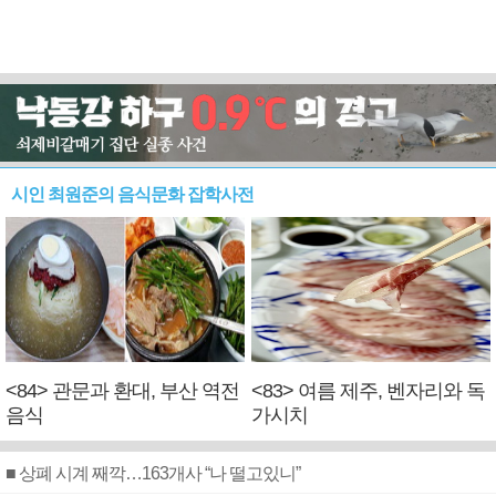
시인 최원준의 음식문화 잡학사전
<84> 관문과 환대, 부산 역전
<83> 여름 제주, 벤자리와 독
음식
가시치
■ 상폐 시계 째깍…163개사 “나 떨고있니”