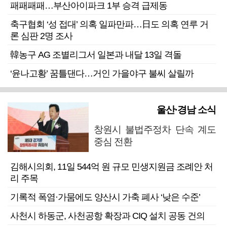
패패패패…부산아이파크 1부 승격 급제동
축구협회 ‘성 접대’ 의혹 일파만파…日도 의혹 연루 거
론 심판 2명 조사
韓농구 AG 조별리그서 일본과 내달 13일 격돌
‘윤나고황’ 꿈틀댄다…거인 가을야구 불씨 살릴까
울산·경남 소식
창원시 불법주정차 단속 계도
중심 전환
김해시의회, 11일 544억 원 규모 민생지원금 조례안 처
리 주목
기록적 폭염·가뭄에도 양산시 가축 폐사 ‘낮은 수준’
사천시 하동군, 사천공항 확장과 CIQ 설치 공동 건의