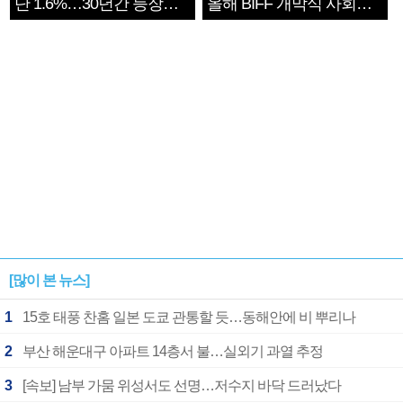
단 1.6%…30년간 등장
올해 BIFF 개막식 사회자
1182개팀 전수조사
확정
[많이 본 뉴스]
1
15호 태풍 찬홈 일본 도쿄 관통할 듯…동해안에 비 뿌리나
2
부산 해운대구 아파트 14층서 불…실외기 과열 추정
3
[속보] 남부 가뭄 위성서도 선명…저수지 바닥 드러났다