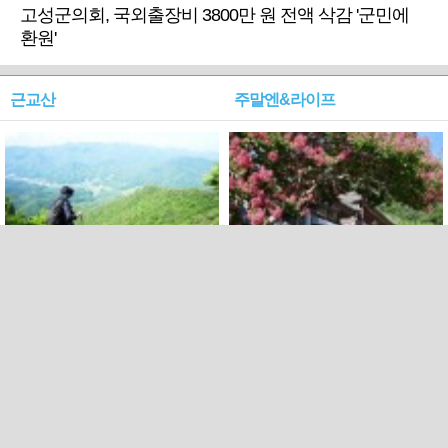
고성군의회, 국외출장비 3800만 원 전액 삭감 '군민에
환원'
근교산
주말엔&라이프
근교산&그너머…상주·문경
폭염보다 더 뜨거워라…100
청화산~시루봉
일을 붉게 불태울 ‘선비정신’
피었네
PC버전
엑스
페이스북
Copyright ⓒ 2015 All rights reserved by 국제신문