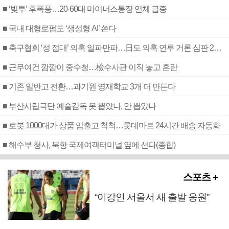
■ ‘빚투’ 후폭풍…20·60대 마이너스통장 연체 급증
■ 국내 대형로펌도 ‘생성형 AI’ 쓴다
■ 축구협회 ‘성 접대’ 의혹 일파만파…日도 의혹 연루 거론 심판 2명 조사
■ 근무여건 깜깜이 중수청…檢수사관 이직 놓고 혼란
■ 기존 일반고 전환…과기원 영재학교 3개 더 만든다
■ 부산시립극단 예술감독 못 뽑았나, 안 뽑았나
■ 로봇 1000대가 상품 입출고 척척…롯데마트 24시간 배송 자동화
■ 해수부 청사, 북항 국제여객터미널 옆에 선다(종합)
스포츠 +
“이강인 서울서 새 출발 응원”