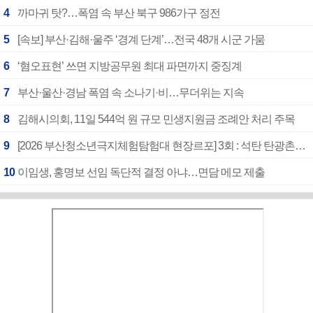
4
까마귀 탓?…폭염 속 부산 북구 986가구 정전
5
[속보] 부산·김해·울주 ‘경계 단계’…전국 48개 시군 가뭄
6
‘혐오표현’ 쓰면 지방공무원 최대 파면까지 중징계
7
부산·울산·경남 폭염 속 소나기·비…무더위는 지속
8
김해시의회, 11일 544억 원 규모 민생지원금 조례안 처리 주목
9
[2026 부산청소년극지체험탐험대 현장르포] 3회 : 석탄 탄광촌에서 북극 연구의 중심지로
10
이임생, 홍명보 선임 독단적 결정 아냐…면담 메모 제출