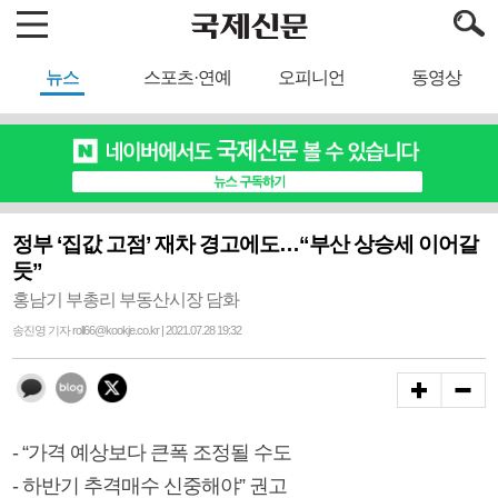
뉴스
스포츠·연예
오피니언
동영상
정부 ‘집값 고점’ 재차 경고에도…“부산 상승세 이어갈
듯”
홍남기 부총리 부동산시장 담화
송진영 기자 roll66@kookje.co.kr | 2021.07.28 19:32
- “가격 예상보다 큰폭 조정될 수도
- 하반기 추격매수 신중해야” 권고