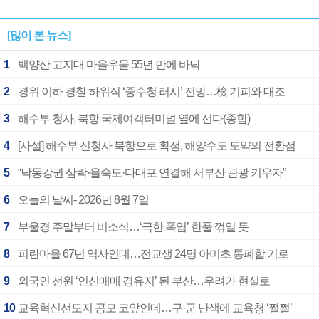
[많이 본 뉴스]
1
백양산 고지대 마을우물 55년 만에 바닥
2
경위 이하 경찰 하위직 ‘중수청 러시’ 전망…檢 기피와 대조
3
해수부 청사, 북항 국제여객터미널 옆에 선다(종합)
4
[사설] 해수부 신청사 북항으로 확정, 해양수도 도약의 전환점
5
“낙동강권 삼락·을숙도·다대포 연결해 서부산 관광 키우자”
6
오늘의 날씨- 2026년 8월 7일
7
부울경 주말부터 비소식…‘극한 폭염’ 한풀 꺾일 듯
8
피란마을 67년 역사인데…전교생 24명 아미초 통폐합 기로
9
외국인 선원 ‘인신매매 경유지’ 된 부산…우려가 현실로
10
교육혁신선도지 공모 코앞인데…구·군 난색에 교육청 ‘쩔쩔’