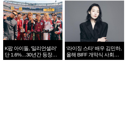
K팝 아이돌, '밀리언셀러'
‘라이징 스타’ 배우 김민하,
단 1.6%…30년간 등장
올해 BIFF 개막식 사회자
1182개팀 전수조사
확정