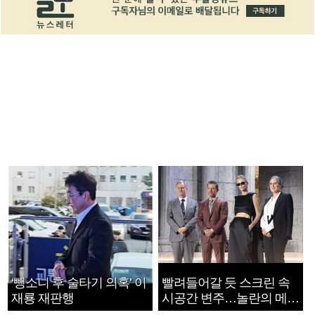
‘뺑소니 후 술타기 의혹’ 이
빨려들어갈 듯 스크린 속
재룡 재판행
시공간 변주…놀란의 메시
지는 ‘전쟁 속죄’