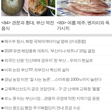
<84> 관문과 환대, 부산 역전
<83> 여름 제주, 벤자리와 독
음식
가시치
■ 해수부 청사, 북항 국제여객터미널 옆에 선다(종합)
■ 2028 유엔 해양총회 개최지, ‘부산이냐 제주냐’ 10일 결정
■ 외국인 선원 ‘인신매매 경유지’ 된 부산…우려가 현실로
■ 비위 논란 부산TP, 외부인사 혁신위 설치
■ 경남 농정 비전 ‘잘 사는 농촌’…스마트팜 1000㏊까지 늘린다
■ 교육혁신선도지 공모 코앞인데…구·군 난색에 교육청 ‘쩔쩔’
■ 르노 못 타는 부산시장…관용차 규정에 막힌 지역기업 응원
■ 마산 원도심 행정·주거복합단지 연내 준공 수순