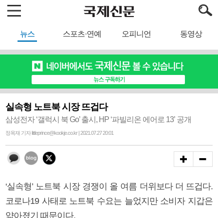
뉴스
스포츠·연예
오피니언
동영상
실속형 노트북 시장 뜨겁다
삼성전자 ‘갤럭시 북 Go’ 출시, HP ‘파빌리온 에어로 13’ 공개
정옥재 기자 littleprince@kookje.co.kr | 2021.07.27 20:01
‘실속형’ 노트북 시장 경쟁이 올 여름 더위보다 더 뜨겁다.
코로나19 사태로 노트북 수요는 늘었지만 소비자 지갑은
얇아졌기 때문이다.