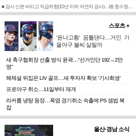
■ 검사 신분 버리고 직급하향(10년 이하 저연차 검사)…檢 중수청행 기피
스포츠 +
‘윤나고황’ 꿈틀댄다…거인 가
을야구 불씨 살릴까
새 축구협회장 선출 방식 윤곽…“선거인단 192→2만
명”
해체설 뒤집은 LIV 골프…새 투자자 확보 ‘기사회생’
프로야구 취소…11일부터 재개
라커룸 냉탕 등장…폭염 경기취소 속출에 PS 셈법 복
잡
울산·경남 소식