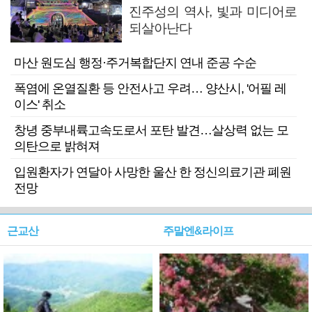
진주성의 역사, 빛과 미디어로
되살아난다
마산 원도심 행정·주거복합단지 연내 준공 수순
폭염에 온열질환 등 안전사고 우려… 양산시, '어필 레
이스' 취소
창녕 중부내륙고속도로서 포탄 발견…살상력 없는 모
의탄으로 밝혀져
입원환자가 연달아 사망한 울산 한 정신의료기관 폐원
전망
근교산
주말엔&라이프