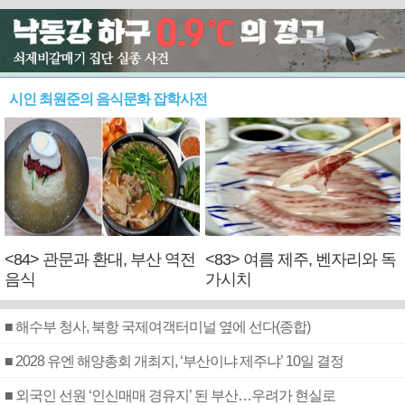
시인 최원준의 음식문화 잡학사전
<84> 관문과 환대, 부산 역전
<83> 여름 제주, 벤자리와 독
음식
가시치
■ 해수부 청사, 북항 국제여객터미널 옆에 선다(종합)
■ 2028 유엔 해양총회 개최지, ‘부산이냐 제주냐’ 10일 결정
■ 외국인 선원 ‘인신매매 경유지’ 된 부산…우려가 현실로