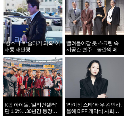
‘뺑소니 후 술타기 의혹’ 이
빨려들어갈 듯 스크린 속
재룡 재판행
시공간 변주…놀란의 메시
지는 ‘전쟁 속죄’
K팝 아이돌, '밀리언셀러'
‘라이징 스타’ 배우 김민하,
단 1.6%…30년간 등장
올해 BIFF 개막식 사회자
1182개팀 전수조사
확정