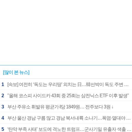
[많이 본 뉴스]
1
[속보] 여전히 ‘독도는 우리땅’ 외치는 日…韓선박이 독도 주변 해양조사 활동하자 반발
2
"올해 코스피 사이드카 43회 중 25회는 삼전닉스 ETF 이후 발생"
3
부산 주유소 휘발유 평균가 ℓ당 1849원… 전주보다 3원 ↓
4
부산 울산 경남 구름 많고 경남 북서내륙 소나기…폭염·열대야 계속
5
‘탄약 부족 사태’ 보도에 격노한 트럼프…군사기밀 유출자 색출 지시