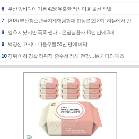
6
부산 앞바다에 기름 425ℓ 유출한 러시아 화물선 적발
7
[2026 부산청소년극지체험탐험대 현장르포] 2회 : 하늘에서 만난 얼음의 나라
8
입추 지났지만 푹푹 찐다…온열질환자 10년 만에 3배
9
백양산 고지대 마을우물 55년 만에 바닥
10
경위 이하 경찰 하위직 ‘중수청 러시’ 전망…檢 기피와 대조