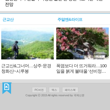
전망
근교산
주말엔&라이프
근교산&그너머…상주·문경
폭염보다 더 뜨거워라…100
청화산~시루봉
일을 붉게 불태울 ‘선비정신’
피었네
PC버전
엑스
페이스북
Copyright ⓒ 2015 All rights reserved by 국제신문