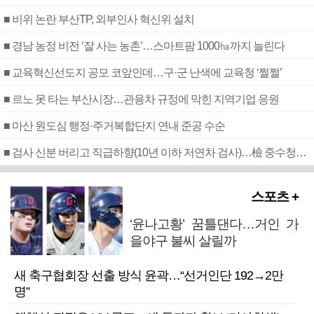
■ 비위 논란 부산TP, 외부인사 혁신위 설치
■ 경남 농정 비전 ‘잘 사는 농촌’…스마트팜 1000㏊까지 늘린다
■ 교육혁신선도지 공모 코앞인데…구·군 난색에 교육청 ‘쩔쩔’
■ 르노 못 타는 부산시장…관용차 규정에 막힌 지역기업 응원
■ 마산 원도심 행정·주거복합단지 연내 준공 수순
■ 검사 신분 버리고 직급하향(10년 이하 저연차 검사)…檢 중수청행 기피
스포츠 +
‘윤나고황’ 꿈틀댄다…거인 가
을야구 불씨 살릴까
새 축구협회장 선출 방식 윤곽…“선거인단 192→2만
명”