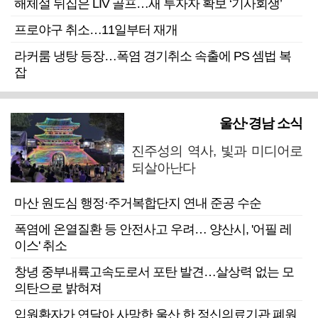
해체설 뒤집은 LIV 골프…새 투자자 확보 ‘기사회생’
프로야구 취소…11일부터 재개
라커룸 냉탕 등장…폭염 경기취소 속출에 PS 셈법 복
잡
울산·경남 소식
진주성의 역사, 빛과 미디어로
되살아난다
마산 원도심 행정·주거복합단지 연내 준공 수순
폭염에 온열질환 등 안전사고 우려… 양산시, '어필 레
이스' 취소
창녕 중부내륙고속도로서 포탄 발견…살상력 없는 모
의탄으로 밝혀져
입원환자가 연달아 사망한 울산 한 정신의료기관 폐원