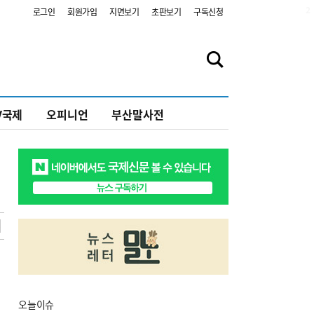
2
로그인
회원가입
지면보기
초판보기
구독신청
V국제
오피니언
부산말사전
오늘
이슈