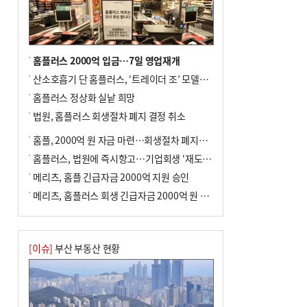
홈플러스 2000억 입금…7일 영업재개
산소호흡기 단 홈플러스, ‘트레이더 조’ 모델로 살아날까
홈플러스 정상화 실낱 희망
법원, 홈플러스 회생절차 폐지 결정 취소
홈플, 2000억 원 자금 마련…회생절차 폐지에 즉시항고(종합)
홈플러스, 법원에 즉시항고…기업회생 ‘재도전’
메리츠, 홈플 긴급자금 2000억 지원 승인
메리츠, 홈플러스 회생 긴급자금 2000억 원 지원 승인
[이슈]
부산 부동산 현황