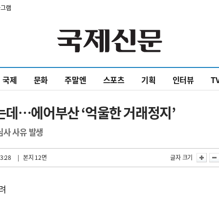
타그램
국제
문화
주말엔
스포츠
기획
인터뷰
T
뜨는데…에어부산 ‘억울한 거래정지’
심사 사유 발생
3:28
| 본지 12면
글자 크기
누려