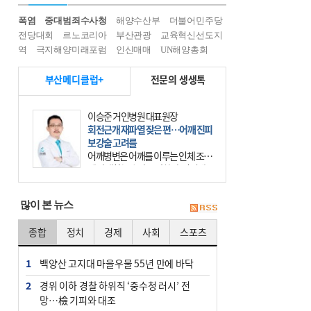
폭염
중대범죄수사청
해양수산부
더불어민주당
전당대회
르노코리아
부산관광
교육혁신선도지
역
극지해양미래포럼
인신매매
UN해양총회
부산메디클럽+
전문의 생생톡
이승준 거인병원 대표원장
회전근개 재파열 잦은 편…어깨 진피
보강술 고려를
어깨병변은 어깨를 이루는 인체 조직
에 발생하는 손상을 말한다. 여기에
는 오십견과 회전근개 증후군, 어깨
의 석회성 힘줄염 등이 있다. 국민건
많이 본 뉴스
강보험에 의하면 어깨병변
종합
정치
경제
사회
스포츠
1
백양산 고지대 마을우물 55년 만에 바닥
2
경위 이하 경찰 하위직 ‘중수청 러시’ 전
망…檢 기피와 대조