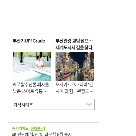
부산기UP! Grade
부산관광 퀀텀 점프…
세계도시서 길을 찾다
AI로 활수산물 폐사율
오사카·교토·나라 ‘간
낮춘 ‘스마트 유통’…
사이’의 힘…관광도 뭉
사막·산악지대 수출
쳐야 흥한다
도전
증시와이드
[전체보기]
韓 반도체 ‘확신’이 좌우할 8월 증시