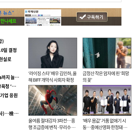
합)
10일 결정
 현실로
‘라이징 스타’ 배우 김민하, 올
금정산 작은 암자에 핀 ‘희망
■ 경남 농정 비전 ‘잘 사는 농촌’…스마트팜 1000㏊까지 늘린다
해 BIFF 개막식 사회자 확정
의 꽃’
■ 교육혁신선도지 공모 코앞인데…구·군 난색에 교육청 ‘쩔쩔’
역기업 응원
■ 검사 신분 버리고 직급하향(10년 이하 저연차 검사)…檢 중수청행 기피
올여름 절대강자 3파전…흥
‘배우 몸값’ 거품 없애기 시
행 조급증에 변칙·무리수 마
동…중예산영화 한정돼 실
케팅도
효성 의문도