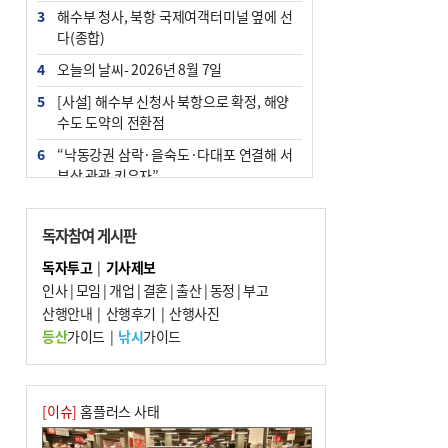
3
해수부 청사, 북항 국제여객터미널 옆에 선
다(종합)
4
오늘의 날씨- 2026년 8월 7일
5
[사설] 해수부 신청사 북항으로 확정, 해양
수도 도약의 전환점
6
“낙동강권 삼락·을숙도·다대포 연결해 서
부산 관광 키우자”
7
부울경 주말부터 비소식…‘극한 폭염’ 한풀
꺾일 듯
독자참여 게시판
8
피란마을 67년 역사인데…전교생 24명 아
독자투고
|
기사제보
미초 통폐합 기로
인사
|
모임
|
개업
|
결혼
|
출산
|
동정
|
부고
9
산행안내
외국인 선원 ‘인신매매 경유지’ 된 부산…
|
산행후기
|
산행사진
우려가 현실로
등산
가이드
|
낚시
가이드
10
수사독점 책임 커진 경찰, 방치사건 해결 부
랴부랴 속도전
[이슈]
홈플러스 사태