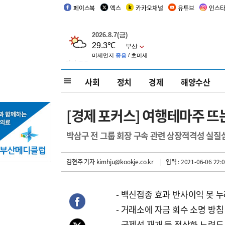
페이스북
엑스
카카오채널
유튜브
인스
사회
정치
경제
해양수산
[경제 포커스] 여행테마주 
박삼구 전 그룹 회장 구속 관련 상장적격성 실질
김현주 기자
kimhju@kookje.co.kr
| 입력 : 2021-06-06 22:0
- 백신접종 효과 반사이익 못 
- 거래소에 자금 회수 소명 방침
- 국제선 재개 등 정상화 노력도