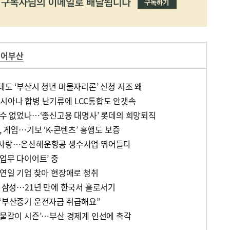
에어부산
데도 ‘부산시 청년 머물자리론’ 신청 저조 왜
아시아나 합병 난기류에 LCC통합도 안갯속
를 수 없었나…‘종신고용 대명사’ 롯데의 희망퇴직
, 게임…기보 ‘K-콘텐츠’ 흥행도 보증
직원사랑…은산해운항공 생수사업 뛰어들다
‘업무 다이어트’ 중
 연일 기업 찾아 현장애로 청취
듀 삼성…21년 만에 한국서 홀로서기
 “부산중기 운전자금 취급해요”
 ‘물갈이 시즌’…부산 경제계 인선에 촉각