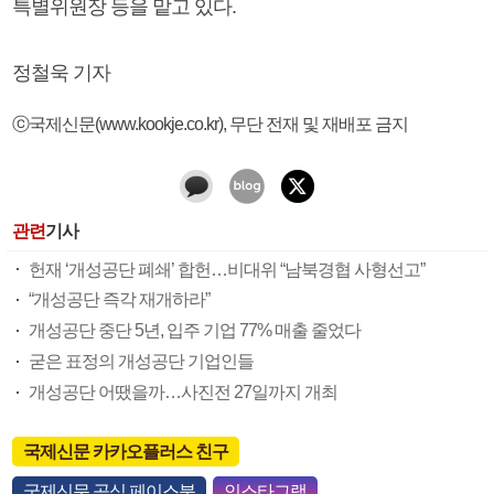
특별위원장 등을 맡고 있다.
정철욱 기자
ⓒ국제신문(www.kookje.co.kr), 무단 전재 및 재배포 금지
관련
기사
헌재 ‘개성공단 폐쇄’ 합헌…비대위 “남북경협 사형선고”
“개성공단 즉각 재개하라”
개성공단 중단 5년, 입주 기업 77% 매출 줄었다
굳은 표정의 개성공단 기업인들
개성공단 어땠을까…사진전 27일까지 개최
국제신문 카카오플러스 친구
국제신문 공식 페이스북
인스타그램