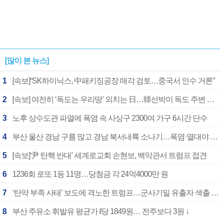
[많이 본 뉴스]
1
[속보]“SK하이닉스, 中패키징공장 매각 검토…중국서 인수 거론”
2
[속보] 여전히 ‘독도는 우리땅’ 외치는 日…韓선박이 독도 주변 해양조사 활동하자 반발
3
노후 상수도관 파열에 폭염 속 사상구 2300여 가구 6시간 단수
4
부산 울산 경남 구름 많고 경남 북서내륙 소나기…폭염·열대야 계속
5
[속보]‘尹 탄핵 반대’ 세계로교회 손현보, 백악관서 트럼프 접견
6
1236회 로또 1등 11명…당첨금 각 24억4000만 원
7
‘탄약 부족 사태’ 보도에 격노한 트럼프…군사기밀 유출자 색출 지시
8
부산 주유소 휘발유 평균가 ℓ당 1849원… 전주보다 3원 ↓