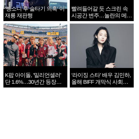
‘뺑소니 후 술타기 의혹’ 이
빨려들어갈 듯 스크린 속
재룡 재판행
시공간 변주…놀란의 메시
지는 ‘전쟁 속죄’
K팝 아이돌, '밀리언셀러'
‘라이징 스타’ 배우 김민하,
단 1.6%…30년간 등장
올해 BIFF 개막식 사회자
1182개팀 전수조사
확정