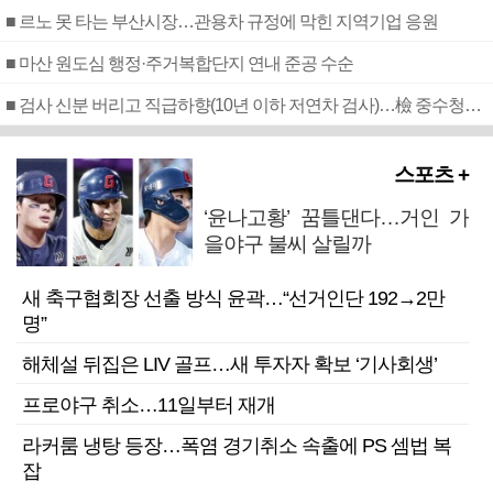
■ 르노 못 타는 부산시장…관용차 규정에 막힌 지역기업 응원
■ 마산 원도심 행정·주거복합단지 연내 준공 수순
■ 검사 신분 버리고 직급하향(10년 이하 저연차 검사)…檢 중수청행 기피
스포츠 +
‘윤나고황’ 꿈틀댄다…거인 가
을야구 불씨 살릴까
새 축구협회장 선출 방식 윤곽…“선거인단 192→2만
명”
해체설 뒤집은 LIV 골프…새 투자자 확보 ‘기사회생’
프로야구 취소…11일부터 재개
라커룸 냉탕 등장…폭염 경기취소 속출에 PS 셈법 복
잡