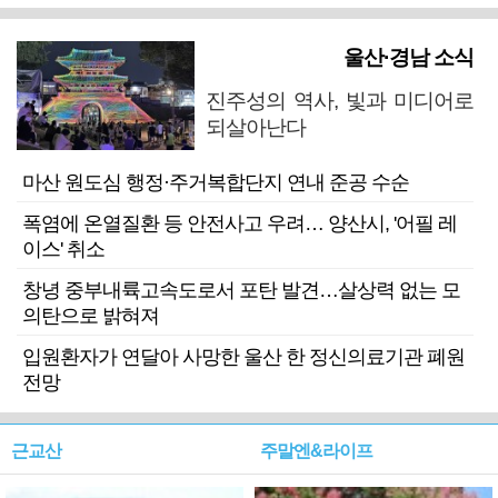
울산·경남 소식
진주성의 역사, 빛과 미디어로
되살아난다
마산 원도심 행정·주거복합단지 연내 준공 수순
폭염에 온열질환 등 안전사고 우려… 양산시, '어필 레
이스' 취소
창녕 중부내륙고속도로서 포탄 발견…살상력 없는 모
의탄으로 밝혀져
입원환자가 연달아 사망한 울산 한 정신의료기관 폐원
전망
근교산
주말엔&라이프