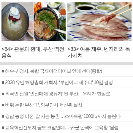
<84> 관문과 환대, 부산 역전
<83> 여름 제주, 벤자리와 독
음식
가시치
■ 해수부 청사, 북항 국제여객터미널 옆에 선다(종합)
■ 2028 유엔 해양총회 개최지, ‘부산이냐 제주냐’ 10일 결정
■ 외국인 선원 ‘인신매매 경유지’ 된 부산…우려가 현실로
■ 비위 논란 부산TP, 외부인사 혁신위 설치
■ 경남 농정 비전 ‘잘 사는 농촌’…스마트팜 1000㏊까지 늘린다
■ 교육혁신선도지 공모 코앞인데…구·군 난색에 교육청 ‘쩔쩔’