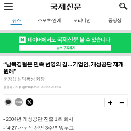
뉴스
스포츠·연예
오피니언
동영상
“남북경협은 민족 번영의 길…기업인, 개성공단 재개
원해”
문창섭 삼덕통상 회장
정철욱 기자 jcu@kookje.co.kr | 2021.04.25 19:34
- 2004년 개성공단 진출 1호 회사
- “4·27 판문점 선언 3주년 앞두고