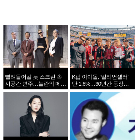
빨려들어갈 듯 스크린 속
K팝 아이돌, '밀리언셀러'
시공간 변주…놀란의 메시
단 1.6%…30년간 등장
지는 ‘전쟁 속죄’
1182개팀 전수조사