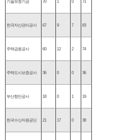
기술보증기금
70
1
0
71
한국자산관리공사
67
9
7
83
주택금융공사
60
12
2
74
주택도시보증공사
36
0
0
36
부산항만공사
18
0
1
19
한국수산자원공단
21
17
0
38