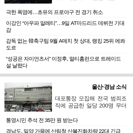
극한 폭염에…초유의 프로야구 전 경기 취소
이강인 “아우파 알레티”…9일 AT마드리드 데뷔전 기대
감
감독 없는 韓축구팀 9월 A매치 첫 상대, 랭킹 25위 에콰
도르
“성공은 자이언츠서” 이정후, 멀티홈런으로 트레이드
설 날렸다
울산·경남 소식
대포통장 모집해 전국 범죄조
직에 공급한 일당 200명 무더
기 검거
통영시민 추석 전 35만 원 받는다
경남도, 밀양 가뭄에 산림청 산불진화차량 22대 긴급