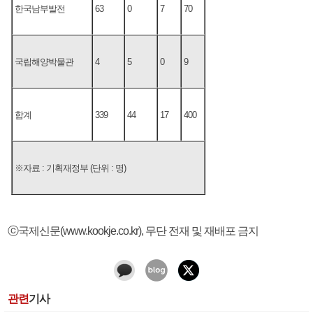
한국남부발전
63
0
7
70
국립해양박물관
4
5
0
9
합계
339
44
17
400
※자료 : 기획재정부 (단위 : 명)
ⓒ국제신문(www.kookje.co.kr), 무단 전재 및 재배포 금지
관련
기사