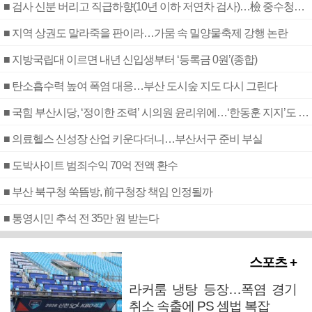
■ 검사 신분 버리고 직급하향(10년 이하 저연차 검사)…檢 중수청행 기피
■ 지역 상권도 말라죽을 판이라…가뭄 속 밀양물축제 강행 논란
■ 지방국립대 이르면 내년 신입생부터 ‘등록금 0원’(종합)
■ 탄소흡수력 높여 폭염 대응…부산 도시숲 지도 다시 그린다
■ 국힘 부산시당, ‘정이한 조력’ 시의원 윤리위에…‘한동훈 지지’도 신고접수
■ 의료헬스 신성장 산업 키운다더니…부산서구 준비 부실
■ 도박사이트 범죄수익 70억 전액 환수
■ 부산 북구청 쑥뜸방, 前구청장 책임 인정될까
■ 통영시민 추석 전 35만 원 받는다
스포츠 +
라커룸 냉탕 등장…폭염 경기
취소 속출에 PS 셈법 복잡