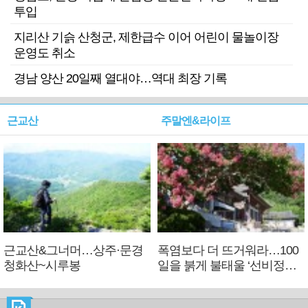
투입
지리산 기슭 산청군, 제한급수 이어 어린이 물놀이장
운영도 취소
경남 양산 20일째 열대야…역대 최장 기록
근교산
주말엔&라이프
근교산&그너머…상주·문경
폭염보다 더 뜨거워라…100
청화산~시루봉
일을 붉게 불태울 ‘선비정신’
피었네