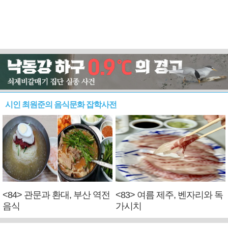
시인 최원준의 음식문화 잡학사전
<84> 관문과 환대, 부산 역전
<83> 여름 제주, 벤자리와 독
음식
가시치