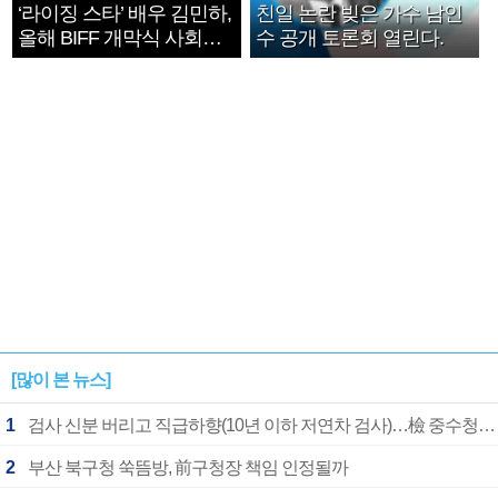
‘라이징 스타’ 배우 김민하,
친일 논란 빚은 가수 남인
올해 BIFF 개막식 사회자
수 공개 토론회 열린다.
확정
[많이 본 뉴스]
1
검사 신분 버리고 직급하향(10년 이하 저연차 검사)…檢 중수청행 기피
2
부산 북구청 쑥뜸방, 前구청장 책임 인정될까