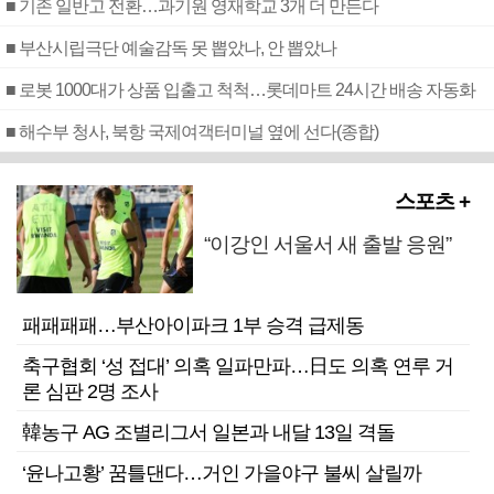
■ 기존 일반고 전환…과기원 영재학교 3개 더 만든다
■ 부산시립극단 예술감독 못 뽑았나, 안 뽑았나
■ 로봇 1000대가 상품 입출고 척척…롯데마트 24시간 배송 자동화
■ 해수부 청사, 북항 국제여객터미널 옆에 선다(종합)
스포츠 +
“이강인 서울서 새 출발 응원”
패패패패…부산아이파크 1부 승격 급제동
축구협회 ‘성 접대’ 의혹 일파만파…日도 의혹 연루 거
론 심판 2명 조사
韓농구 AG 조별리그서 일본과 내달 13일 격돌
‘윤나고황’ 꿈틀댄다…거인 가을야구 불씨 살릴까