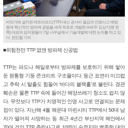
바닷가에 설치된 테트라포드(TTP) 대신 공사비 절감과 인명사고 예방
등에 혁신적인 방파제 공법을 세계 최초로 개발한 ㈜유주 김상기(맨 왼
쪽) 대표와 임직원들이 7일 사무실에서 기술개발에 대한 논의를 하고 있
다. 전민철 기자
■위험천만 TTP 없앤 방파제 신공법
TTP는 파도나 해일로부터 방파제를 보호하기 위해 쌓아
둔 원통형 기둥 콘크리트 구조물이다. 둥근 표면이 미끄럽
고 추락 시 탈출도 힘들어 ‘바다의 블랙홀’로 불린다. 경관
훼손은 물론 TTP 속에 들어간 해양쓰레기 청소도 쉽지 않
다. 무엇보다 TTP가 치명적인 인명 사고로 연결되는 문제
점이 있다. 지난해 4월 해운대 마린시티 TTP에서 50대 남
자가 떨어져 사망하는 등 최근 4년간 부산지역 해안에서
70여 건의 TTP 추락사고로 10명이 숨졌지만 뾰족한 대안