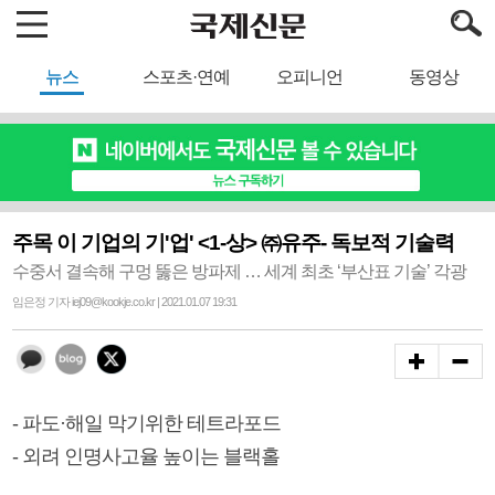
뉴스
스포츠·연예
오피니언
동영상
주목 이 기업의 기'업' <1-상> ㈜유주- 독보적 기술력
수중서 결속해 구멍 뚫은 방파제 … 세계 최초 ‘부산표 기술’ 각광
임은정 기자 iej09@kookje.co.kr | 2021.01.07 19:31
- 파도·해일 막기위한 테트라포드
- 외려 인명사고율 높이는 블랙홀