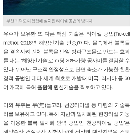
부산 가덕도 대항항에 설치된 타이셀 공법의 방파제.
유주가 보유한 또 다른 핵심 기술은 ‘타이셀 공법(Tie-cell
method·2018년 해양신기술 인증)’이다. 물속에서 블록들
을 결속시켜 전체 블록을 단일 방파구조물로 만드는 효과
를 내는 ‘해양신기술’로 ｍ당 20%가량 공사비를 절감할 수
있다. 뛰어난 구조적 안정성으로 단면 축소가 가능한 친환
경적 공법인 데다 세계 최초로 개발돼 미국, 러시아 등 60
여 개국에 특허 출원해 원천기술을 확보하고 있다.
이외 유주는 무(無)들고리, 천공타이셀 등 다량의 기술특
허를 보유하고 있다. 특히 지반과 일체화된 현장타설 기둥
을 이용한 블록 일체화 안벽 공법인 ‘천공타이셀 공법’은
해양수산 건설공사 시험시공에 선정돼 대상지역을 검토