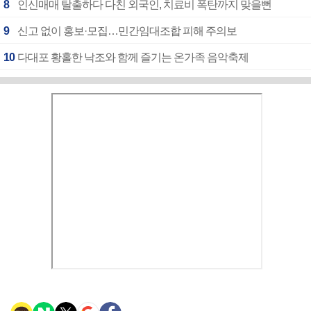
8
인신매매 탈출하다 다친 외국인, 치료비 폭탄까지 맞을뻔
9
신고 없이 홍보·모집…민간임대조합 피해 주의보
10
다대포 황홀한 낙조와 함께 즐기는 온가족 음악축제