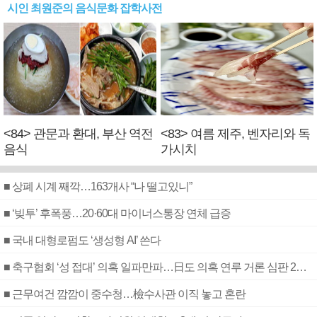
시인 최원준의 음식문화 잡학사전
<84> 관문과 환대, 부산 역전
<83> 여름 제주, 벤자리와 독
음식
가시치
■ 상폐 시계 째깍…163개사 “나 떨고있니”
■ ‘빚투’ 후폭풍…20·60대 마이너스통장 연체 급증
■ 국내 대형로펌도 ‘생성형 AI’ 쓴다
■ 축구협회 ‘성 접대’ 의혹 일파만파…日도 의혹 연루 거론 심판 2명 조사
■ 근무여건 깜깜이 중수청…檢수사관 이직 놓고 혼란