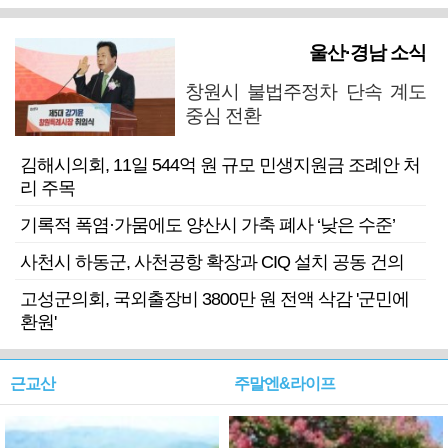
울산·경남 소식
창원시 불법주정차 단속 계도
중심 전환
김해시의회, 11일 544억 원 규모 민생지원금 조례안 처
리 주목
기록적 폭염·가뭄에도 양산시 가축 폐사 ‘낮은 수준’
사천시 하동군, 사천공항 확장과 CIQ 설치 공동 건의
고성군의회, 국외출장비 3800만 원 전액 삭감 '군민에
환원'
근교산
주말엔&라이프