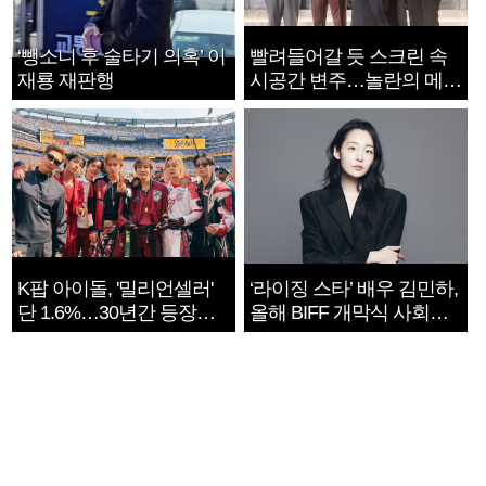
‘뺑소니 후 술타기 의혹’ 이
빨려들어갈 듯 스크린 속
재룡 재판행
시공간 변주…놀란의 메시
지는 ‘전쟁 속죄’
K팝 아이돌, '밀리언셀러'
‘라이징 스타’ 배우 김민하,
단 1.6%…30년간 등장
올해 BIFF 개막식 사회자
1182개팀 전수조사
확정