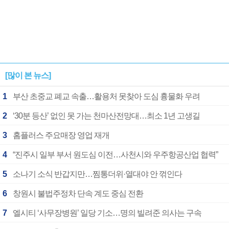
[많이 본 뉴스]
1
부산 초중교 폐교 속출…활용처 못찾아 도심 흉물화 우려
2
‘30분 등산’ 없인 못 가는 천마산전망대…최소 1년 고생길
3
홈플러스 주요매장 영업 재개
4
“진주시 일부 부서 원도심 이전…사천시와 우주항공산업 협력”
5
소나기 소식 반갑지만…찜통더위·열대야 안 꺾인다
6
창원시 불법주정차 단속 계도 중심 전환
7
엘시티 ‘사무장병원’ 일당 기소…명의 빌려준 의사는 구속