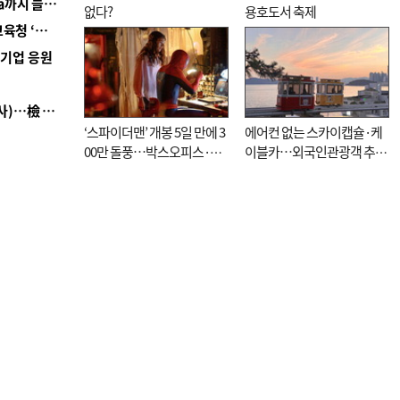
■ 경남 농정 비전 ‘잘 사는 농촌’…스마트팜 1000㏊까지 늘린다
없다?
용호도서 축제
■ 교육혁신선도지 공모 코앞인데…구·군 난색에 교육청 ‘쩔쩔’
역기업 응원
■ 검사 신분 버리고 직급하향(10년 이하 저연차 검사)…檢 중수청행 기피
‘스파이더맨’ 개봉 5일 만에 3
에어컨 없는 스카이캡슐·케
00만 돌풍…박스오피스·예
이블카…외국인관광객 추억
매율 동시 1위
대신 고역 될라