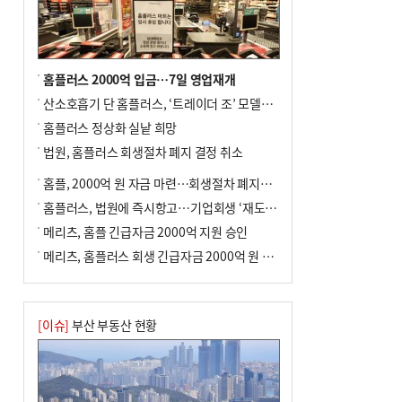
홈플러스 2000억 입금…7일 영업재개
산소호흡기 단 홈플러스, ‘트레이더 조’ 모델로 살아날까
홈플러스 정상화 실낱 희망
법원, 홈플러스 회생절차 폐지 결정 취소
홈플, 2000억 원 자금 마련…회생절차 폐지에 즉시항고(종합)
홈플러스, 법원에 즉시항고…기업회생 ‘재도전’
메리츠, 홈플 긴급자금 2000억 지원 승인
메리츠, 홈플러스 회생 긴급자금 2000억 원 지원 승인
[이슈]
부산 부동산 현황