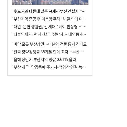
수도권과 다른데 같은 규제…부산 건설사 “쓰러지기 직전”
부산지역 준공 후 미분양 주택, 석 달 만에 다시 3000가구 넘어서
대연·문현 생활권, 전 세대 4베이 판상형…‘더샵 트리센트’ 내달 분양
더블역세권·평지·학군 ‘삼박자’…대연동 42층 브랜드 단지
바닥 모를 부산상권…미분양 건물 통째 경매도
전국 청약경쟁률 35개월 만에 최저…부산 미분양 ‘적체’ 심화
올해 상반기 부산지역 땅값 0.61% 올라
부산 개금·당감동에 주거지-백양산 연결 녹지 조성