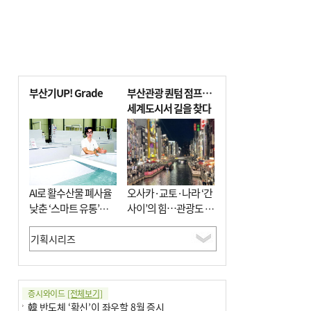
부산기UP! Grade
부산관광 퀀텀 점프…
세계도시서 길을 찾다
AI로 활수산물 폐사율
오사카·교토·나라 ‘간
낮춘 ‘스마트 유통’…
사이’의 힘…관광도 뭉
사막·산악지대 수출
쳐야 흥한다
도전
증시와이드
[전체보기]
韓 반도체 ‘확신’이 좌우할 8월 증시