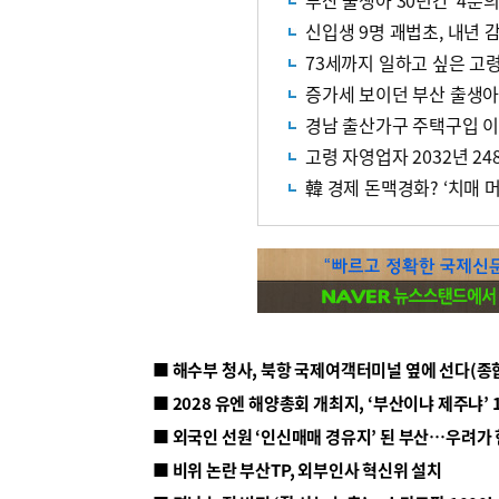
부산 출생아 30년간 '4분의
신입생 9명 괘법초, 내년
73세까지 일하고 싶은 고령
증가세 보이던 부산 출생아
경남 출산가구 주택구입 
고령 자영업자 2032년 2
韓 경제 돈맥경화? ‘치매 머
■ 해수부 청사, 북항 국제여객터미널 옆에 선다(종
■ 2028 유엔 해양총회 개최지, ‘부산이냐 제주냐’ 
■ 외국인 선원 ‘인신매매 경유지’ 된 부산…우려가
■ 비위 논란 부산TP, 외부인사 혁신위 설치