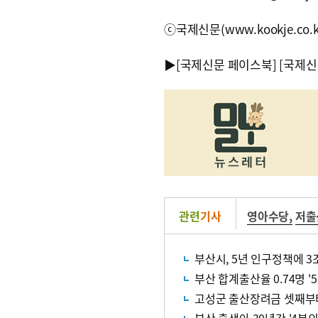
ⓒ국제신문(www.kookje.co.
▶
[국제신문 페이스북]
[국제신
관련
기사
영아수당
,
저출
부산시, 5년 인구정책에 3
부산 합계출산율 0.74명 
고성군 출산장려금 셋째부터 