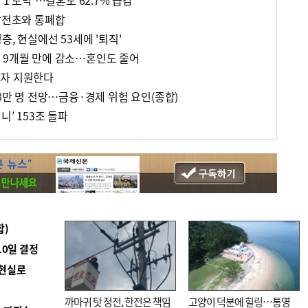
 1 토막'…결혼도 62.7% 급감
 감전초와 통폐합
층, 현실에선 53세에 '퇴직'
 9개월 만에 감소…혼인도 줄어
이자 지원한다
48만 명 전망…금융·경제 위험 요인(종합)
니’ 153조 돌파
합)
10일 결정
 현실로
까마귀 탓 정전, 한전은 책임
고양이 덕분에 힐링…통영