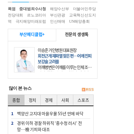
폭염
중대범죄수사청
해양수산부
더불어민주당
전당대회
르노코리아
부산관광
교육혁신선도지
역
극지해양미래포럼
인신매매
UN해양총회
부산메디클럽+
전문의 생생톡
이승준 거인병원 대표원장
회전근개 재파열 잦은 편…어깨 진피
보강술 고려를
어깨병변은 어깨를 이루는 인체 조직
에 발생하는 손상을 말한다. 여기에
는 오십견과 회전근개 증후군, 어깨
의 석회성 힘줄염 등이 있다. 국민건
많이 본 뉴스
강보험에 의하면 어깨병변
종합
정치
경제
사회
스포츠
1
백양산 고지대 마을우물 55년 만에 바닥
2
경위 이하 경찰 하위직 ‘중수청 러시’ 전
망…檢 기피와 대조