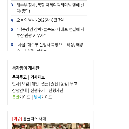
3
해수부 청사, 북항 국제여객터미널 옆에 선
다(종합)
4
오늘의 날씨- 2026년 8월 7일
5
“낙동강권 삼락·을숙도·다대포 연결해 서
부산 관광 키우자”
6
[사설] 해수부 신청사 북항으로 확정, 해양
수도 도약의 전환점
7
피란마을 67년 역사인데…전교생 24명 아
미초 통폐합 기로
독자참여 게시판
8
부울경 주말부터 비소식…‘극한 폭염’ 한풀
독자투고
|
기사제보
꺾일 듯
인사
|
모임
|
개업
|
결혼
|
출산
|
동정
|
부고
9
산행안내
외국인 선원 ‘인신매매 경유지’ 된 부산…
|
산행후기
|
산행사진
우려가 현실로
등산
가이드
|
낚시
가이드
10
부산 청소년 극지탐험대 8인, 열흘간 북극
구석구석 누빈다
[이슈]
홈플러스 사태