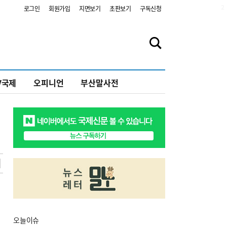
2
로그인
회원가입
지면보기
초판보기
구독신청
V국제
오피니언
부산말사전
오늘
이슈