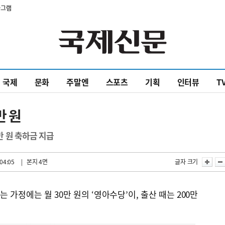
타그램
국제
문화
주말엔
스포츠
기획
인터뷰
T
만 원
 원 축하금 지급
04:05
| 본지 4면
글자 크기
는 가정에는 월 30만 원의 ‘영아수당’이, 출산 때는 200만