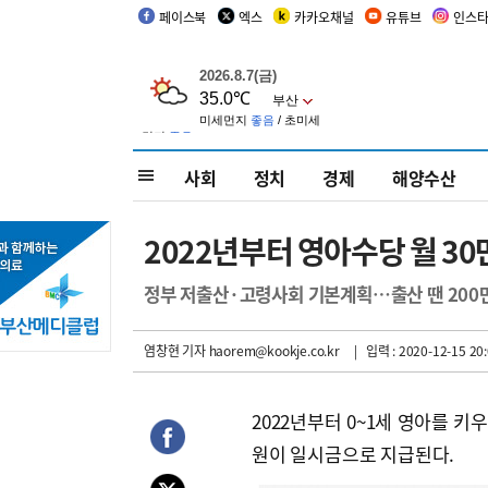
페이스북
엑스
카카오채널
유튜브
인스
사회
정치
경제
해양수산
2022년부터 영아수당 월 30
정부 저출산·고령사회 기본계획…출산 땐 200만
염창현 기자
haorem@kookje.co.kr
| 입력 : 2020-12-15 20:
2022년부터 0~1세 영아를 키우
원이 일시금으로 지급된다.