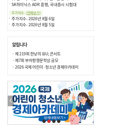
SK하이닉스 ADR 흥행, 국내증시 시험대
주가지수-
[전체보기]
주가지수- 2026년 8월 6일
주가지수- 2026년 8월 5일
알립니다
· 제 219회 한낮의 유U; 콘서트
· 제7회 부마항쟁문학상 공모
· 2026 국제 어린이·청소년 경제아카데미