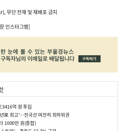
kr), 무단 전재 및 재배포 금지
문 인스타그램]
산
조3416억 원 투입
'5년來 최고'…전국선 여전히 최하위권
1000만 원(종합)