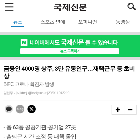
뉴스
스포츠·연예
오피니언
동영상
금융인 4000명 상주, 3만 유동인구…재택근무 등 초비
상
BIFC 코로나 확진자 발생
김현주 기자 kimhju@kookje.co.kr | 2020.11.24 22:10
- 총 63층 공공기관·공기업 27곳
- 출퇴근 시간 조정 등 대책 돌입