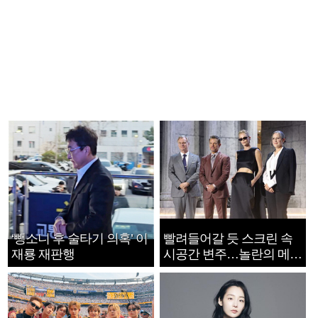
‘뺑소니 후 술타기 의혹’ 이
빨려들어갈 듯 스크린 속
재룡 재판행
시공간 변주…놀란의 메시
지는 ‘전쟁 속죄’