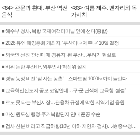
<84> 관문과 환대, 부산 역전
<83> 여름 제주, 벤자리와 독
음식
가시치
■ 해수부 청사, 북항 국제여객터미널 옆에 선다(종합)
■ 2028 유엔 해양총회 개최지, ‘부산이냐 제주냐’ 10일 결정
■ 외국인 선원 ‘인신매매 경유지’ 된 부산…우려가 현실로
■ 비위 논란 부산TP, 외부인사 혁신위 설치
■ 경남 농정 비전 ‘잘 사는 농촌’…스마트팜 1000㏊까지 늘린다
■ 교육혁신선도지 공모 코앞인데…구·군 난색에 교육청 ‘쩔쩔’
■ 르노 못 타는 부산시장…관용차 규정에 막힌 지역기업 응원
■ 마산 원도심 행정·주거복합단지 연내 준공 수순
■ 검사 신분 버리고 직급하향(10년 이하 저연차 검사)…檢 중수청행 기피