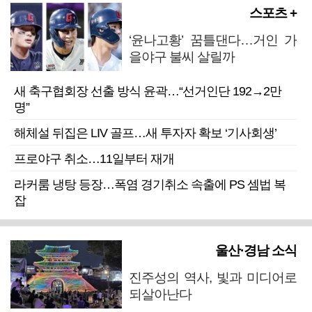
스포츠 +
‘윤나고황’ 꿈틀댄다…거인 가
을야구 불씨 살릴까
새 축구협회장 선출 방식 윤곽…“선거인단 192→2만
명”
해체설 뒤집은 LIV 골프…새 투자자 확보 ‘기사회생’
프로야구 취소…11일부터 재개
라커룸 냉탕 등장…폭염 경기취소 속출에 PS 셈법 복
잡
울산·경남 소식
진주성의 역사, 빛과 미디어로
되살아난다