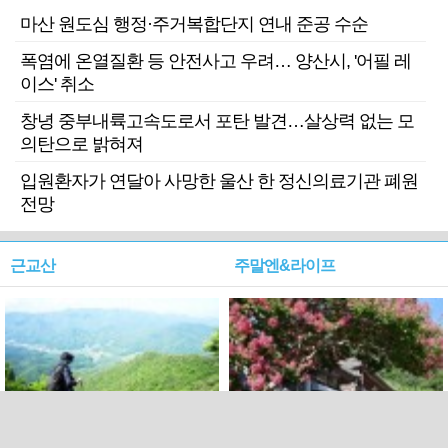
마산 원도심 행정·주거복합단지 연내 준공 수순
폭염에 온열질환 등 안전사고 우려… 양산시, '어필 레
이스' 취소
창녕 중부내륙고속도로서 포탄 발견…살상력 없는 모
의탄으로 밝혀져
입원환자가 연달아 사망한 울산 한 정신의료기관 폐원
전망
근교산
주말엔&라이프