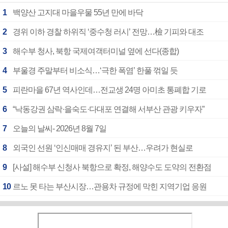
1
백양산 고지대 마을우물 55년 만에 바닥
2
경위 이하 경찰 하위직 ‘중수청 러시’ 전망…檢 기피와 대조
3
해수부 청사, 북항 국제여객터미널 옆에 선다(종합)
4
부울경 주말부터 비소식…‘극한 폭염’ 한풀 꺾일 듯
5
피란마을 67년 역사인데…전교생 24명 아미초 통폐합 기로
6
“낙동강권 삼락·을숙도·다대포 연결해 서부산 관광 키우자”
7
오늘의 날씨- 2026년 8월 7일
8
외국인 선원 ‘인신매매 경유지’ 된 부산…우려가 현실로
9
[사설] 해수부 신청사 북항으로 확정, 해양수도 도약의 전환점
10
르노 못 타는 부산시장…관용차 규정에 막힌 지역기업 응원