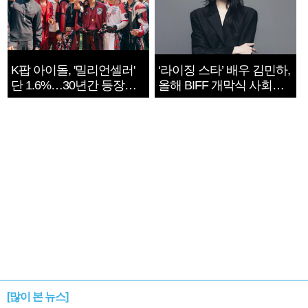
K팝 아이돌, '밀리언셀러'
‘라이징 스타’ 배우 김민하,
단 1.6%…30년간 등장
올해 BIFF 개막식 사회자
1182개팀 전수조사
확정
[많이 본 뉴스]