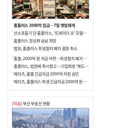
전닉스 ETF 이후 발생"
홈플러스 2000억 입금…7일 영업재개
산소호흡기 단 홈플러스, ‘트레이더 조’ 모델로 살아날까
홈플러스 정상화 실낱 희망
법원, 홈플러스 회생절차 폐지 결정 취소
홈플, 2000억 원 자금 마련…회생절차 폐지에 즉시항고(종합)
홈플러스, 법원에 즉시항고…기업회생 ‘재도전’
메리츠, 홈플 긴급자금 2000억 지원 승인
메리츠, 홈플러스 회생 긴급자금 2000억 원 지원 승인
[이슈]
부산 부동산 현황