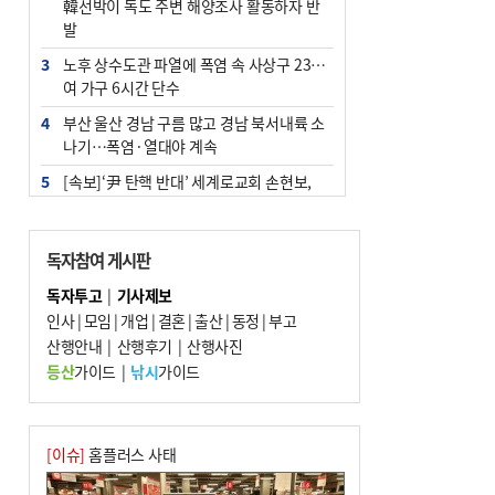
韓선박이 독도 주변 해양조사 활동하자 반
발
3
노후 상수도관 파열에 폭염 속 사상구 2300
여 가구 6시간 단수
4
부산 울산 경남 구름 많고 경남 북서내륙 소
나기…폭염·열대야 계속
5
[속보]‘尹 탄핵 반대’ 세계로교회 손현보,
백악관서 트럼프 접견
6
‘탄약 부족 사태’ 보도에 격노한 트럼프…
독자참여 게시판
군사기밀 유출자 색출 지시
독자투고
|
기사제보
7
부산 주유소 휘발유 평균가 ℓ당 1849원…
인사
|
모임
|
개업
|
결혼
|
출산
|
동정
|
부고
전주보다 3원 ↓
산행안내
|
산행후기
|
산행사진
8
[속보] ‘심판 성접대’ 논란 축구협회 공식 사
등산
가이드
|
낚시
가이드
과…“현재는 부적절 행위 없어”
9
서울 중랑구서 흉기 난동…60대 남성 2명
사망
[이슈]
홈플러스 사태
10
"올해 코스피 사이드카 43회 중 25회는 삼