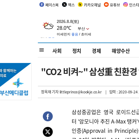
페이스북
엑스
카카오채널
유튜브
인스
사회
정치
경제
해양수산
"CO2 비켜~" 삼성重 친환경
정옥재 기자
littleprince@kookje.co.kr
| 입력 : 2020-09-24 
삼성중공업은 영국 로이드선급
터 ‘암모니아 추진 A-Max 탱커
인증(Approval in Princip