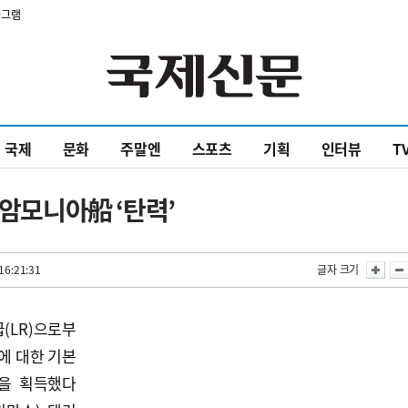
타그램
국제
문화
주말엔
스포츠
기획
인터뷰
T
 암모니아船 ‘탄력’
16:21:31
글자 크기
(LR)으로부
’에 대한 기본
le)을 획득했다