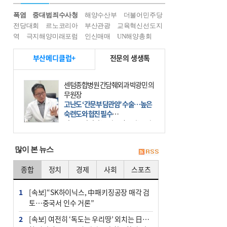
폭염
중대범죄수사청
해양수산부
더불어민주당
전당대회
르노코리아
부산관광
교육혁신선도지
역
극지해양미래포럼
인신매매
UN해양총회
부산메디클럽+
전문의 생생톡
센텀종합병원 간담췌외과 박광민 의
무원장
고난도 ‘간문부 담관암’ 수술…높은
숙련도와 협진 필수
간문부 담관암(클라츠킨 종양)은 좌
우 간에서 나오는, 담관(담즙 배출 경
로)이 합쳐지는 부위인 ‘간문부(肝門
많이 본 뉴스
部)’에 생기는 악성 종양이다. 간동맥
문맥 림프절 담
종합
정치
경제
사회
스포츠
1
[속보]“SK하이닉스, 中패키징공장 매각 검
토…중국서 인수 거론”
2
[속보] 여전히 ‘독도는 우리땅’ 외치는 日…