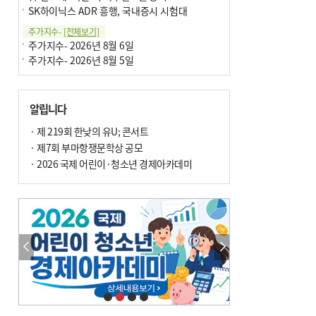
SK하이닉스 ADR 흥행, 국내증시 시험대
주가지수-
[전체보기]
주가지수- 2026년 8월 6일
주가지수- 2026년 8월 5일
알립니다
· 제 219회 한낮의 유U; 콘서트
· 제7회 부마항쟁문학상 공모
· 2026 국제 어린이·청소년 경제아카데미