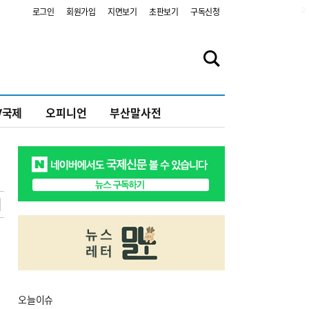
2
로그인
회원가입
지면보기
초판보기
구독신청
V국제
오피니언
부산말사전
오늘
이슈