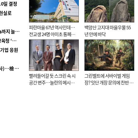
10일 결정
 현실로
피란마을 67년 역사인데…
백양산 고지대 마을우물 55
■ 경남 농정 비전 ‘잘 사는 농촌’…스마트팜 1000㏊까지 늘린다
전교생 24명 아미초 통폐합
년 만에 바닥
■ 교육혁신선도지 공모 코앞인데…구·군 난색에 교육청 ‘쩔쩔’
기로
역기업 응원
■ 검사 신분 버리고 직급하향(10년 이하 저연차 검사)…檢 중수청행 기피
빨려들어갈 듯 스크린 속 시
그린벨트에 서바이벌 게임
공간 변주…놀란의 메시지
장? 잇단 개장 문의에 찬반 논
는 ‘전쟁 속죄’
쟁