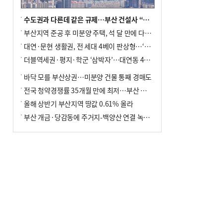
수도권과 다른데 같은 규제…부산 건설사 “쓰러지기 직전”
부산지역 준공 후 미분양 주택, 석 달 만에 다시 3000가구 넘어서
대연·문현 생활권, 전 세대 4베이 판상형…‘더샵 트리센트’ 내달 분양
더블역세권·평지·학군 ‘삼박자’…대연동 42층 브랜드 단지
바닥 모를 부산상권…미분양 건물 통째 경매도
전국 청약경쟁률 35개월 만에 최저…부산 미분양 ‘적체’ 심화
올해 상반기 부산지역 땅값 0.61% 올라
부산 개금·당감동에 주거지-백양산 연결 녹지 조성