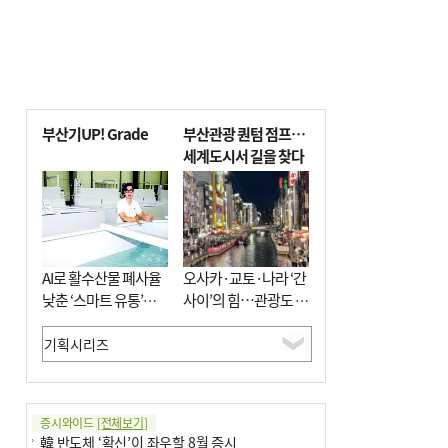
부산기UP! Grade
부산관광 퀀텀 점프…
세계도시서 길을 찾다
AI로 활수산물 폐사율
오사카·교토·나라 ‘간
낮춘 ‘스마트 유통’…
사이’의 힘…관광도 뭉
사막·산악지대 수출
쳐야 흥한다
도전
증시와이드
[전체보기]
韓 반도체 ‘확신’이 좌우할 8월 증시