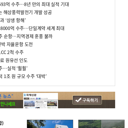
9593억 수주…8년 만의 최대 실적 기대
있는 해상풍력발전기 개발 성공
 ‘상생 항해’
조8000억 수주…단일계약 세계 최대
주 순항…지역경제 훈풍 불까
선박 자율운항 도전
CC 2척 수주
료 원유선 인도
주…실적 ‘훨훨’
1조 원 규모 수주 ‘대박’
합)