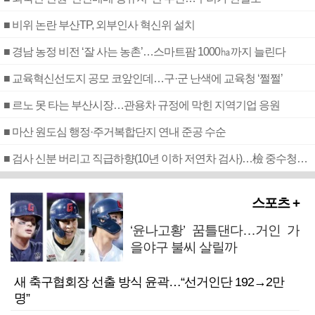
■ 비위 논란 부산TP, 외부인사 혁신위 설치
■ 경남 농정 비전 ‘잘 사는 농촌’…스마트팜 1000㏊까지 늘린다
■ 교육혁신선도지 공모 코앞인데…구·군 난색에 교육청 ‘쩔쩔’
■ 르노 못 타는 부산시장…관용차 규정에 막힌 지역기업 응원
■ 마산 원도심 행정·주거복합단지 연내 준공 수순
■ 검사 신분 버리고 직급하향(10년 이하 저연차 검사)…檢 중수청행 기피
스포츠 +
‘윤나고황’ 꿈틀댄다…거인 가
을야구 불씨 살릴까
새 축구협회장 선출 방식 윤곽…“선거인단 192→2만
명”