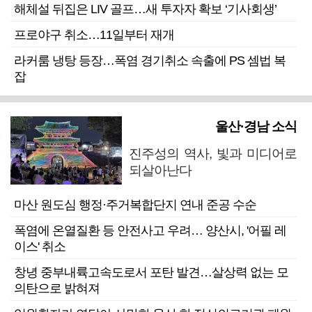
해체설 뒤집은 LIV 골프…새 투자자 확보 ‘기사회생’
프로야구 취소…11일부터 재개
라커룸 냉탕 등장…폭염 경기취소 속출에 PS 셈법 복
잡
울산·경남 소식
진주성의 역사, 빛과 미디어로
되살아난다
마산 원도심 행정·주거복합단지 연내 준공 수순
폭염에 온열질환 등 안전사고 우려… 양산시, '어필 레
이스' 취소
창녕 중부내륙고속도로서 포탄 발견…살상력 없는 모
의탄으로 밝혀져