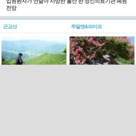
입원환자가 연달아 사망한 울산 한 정신의료기관 폐원
전망
근교산
주말엔&라이프
근교산&그너머…상주·문경
폭염보다 더 뜨거워라…100
청화산~시루봉
일을 붉게 불태울 ‘선비정신’
피었네
PC버전
엑스
페이스북
Copyright ⓒ 2015 All rights reserved by 국제신문