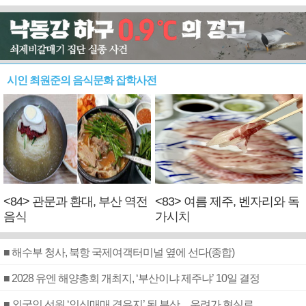
시인 최원준의 음식문화 잡학사전
<84> 관문과 환대, 부산 역전
<83> 여름 제주, 벤자리와 독
음식
가시치
■ 해수부 청사, 북항 국제여객터미널 옆에 선다(종합)
■ 2028 유엔 해양총회 개최지, ‘부산이냐 제주냐’ 10일 결정
■ 외국인 선원 ‘인신매매 경유지’ 된 부산…우려가 현실로