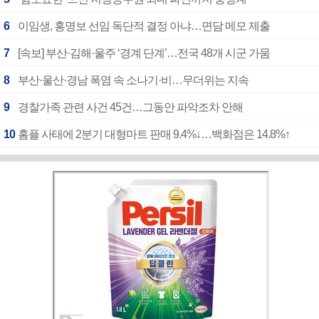
6
이임생, 홍명보 선임 독단적 결정 아냐…면담 메모 제출
7
[속보] 부산·김해·울주 ‘경계 단계’…전국 48개 시군 가뭄
8
부산·울산·경남 폭염 속 소나기·비…무더위는 지속
9
경찰가족 관련 사건 45건…그동안 파악조차 안해
10
홈플 사태에 2분기 대형마트 판매 9.4%↓…백화점은 14.8%↑