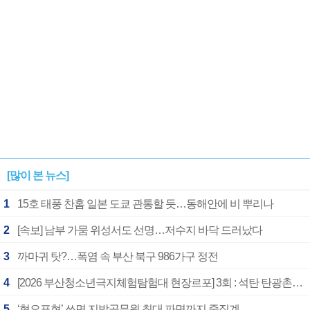
[많이 본 뉴스]
1
15호 태풍 찬홈 일본 도쿄 관통할 듯…동해안에 비 뿌리나
2
[속보] 남부 가뭄 위성서도 선명…저수지 바닥 드러났다
3
까마귀 탓?…폭염 속 부산 북구 986가구 정전
4
[2026 부산청소년극지체험탐험대 현장르포] 3회 : 석탄 탄광촌에서 북극 연구의 중심지로
5
‘혐오표현’ 쓰면 지방공무원 최대 파면까지 중징계