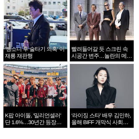
‘뺑소니 후 술타기 의혹’ 이
빨려들어갈 듯 스크린 속
재룡 재판행
시공간 변주…놀란의 메시
지는 ‘전쟁 속죄’
K팝 아이돌, '밀리언셀러'
‘라이징 스타’ 배우 김민하,
단 1.6%…30년간 등장
올해 BIFF 개막식 사회자
1182개팀 전수조사
확정