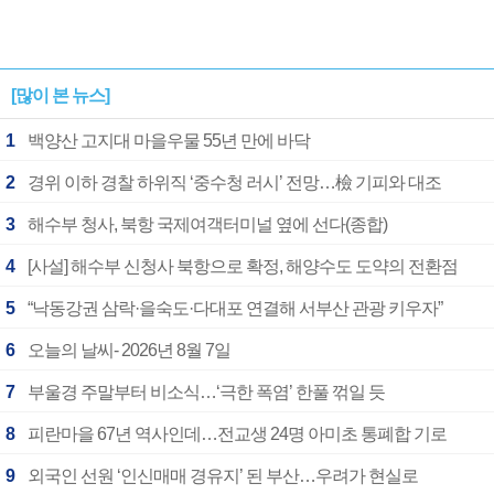
[많이 본 뉴스]
1
백양산 고지대 마을우물 55년 만에 바닥
2
경위 이하 경찰 하위직 ‘중수청 러시’ 전망…檢 기피와 대조
3
해수부 청사, 북항 국제여객터미널 옆에 선다(종합)
4
[사설] 해수부 신청사 북항으로 확정, 해양수도 도약의 전환점
5
“낙동강권 삼락·을숙도·다대포 연결해 서부산 관광 키우자”
6
오늘의 날씨- 2026년 8월 7일
7
부울경 주말부터 비소식…‘극한 폭염’ 한풀 꺾일 듯
8
피란마을 67년 역사인데…전교생 24명 아미초 통폐합 기로
9
외국인 선원 ‘인신매매 경유지’ 된 부산…우려가 현실로