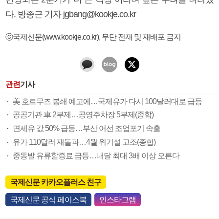
다. 방종근 기자 jgbang@kookje.co.kr
ⓒ국제신문(www.kookje.co.kr), 무단 전재 및 재배포 금지
관련
기사
美 호르무즈 봉쇄 예고에…국제유가 다시 100달러대로 급등
공공기관 車 2부제…공영주차장 5부제(종합)
면세유 값 50% 급등…부산 어선 조업포기 속출
유가 110달러 재돌파…4월 위기설 고조(종합)
중동발 유류할증료 급등…내달 최대 3배 이상 오른다
국제신문 카카오플러스 친구
국제신문 공식 페이스북
인스타그램