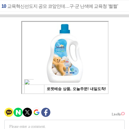
10
교육혁신선도지 공모 코앞인데…구·군 난색에 교육청 ‘쩔쩔’