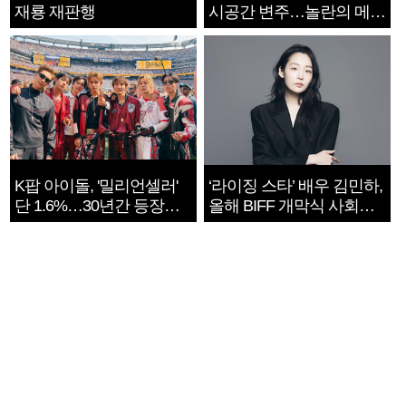
재룡 재판행
시공간 변주…놀란의 메시
지는 ‘전쟁 속죄’
K팝 아이돌, '밀리언셀러'
‘라이징 스타’ 배우 김민하,
단 1.6%…30년간 등장
올해 BIFF 개막식 사회자
1182개팀 전수조사
확정