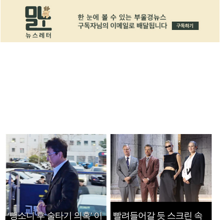
‘뺑소니 후 술타기 의혹’ 이
빨려들어갈 듯 스크린 속