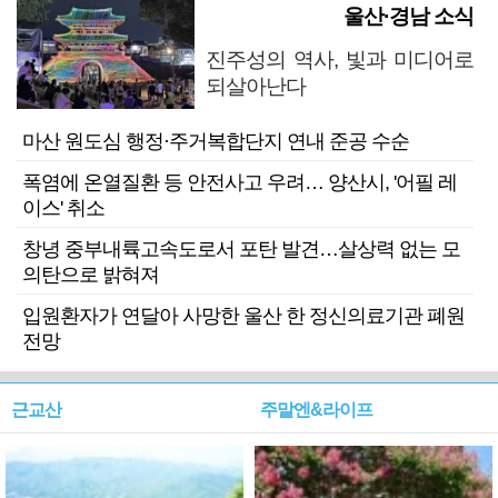
울산·경남 소식
진주성의 역사, 빛과 미디어로
되살아난다
마산 원도심 행정·주거복합단지 연내 준공 수순
폭염에 온열질환 등 안전사고 우려… 양산시, '어필 레
이스' 취소
창녕 중부내륙고속도로서 포탄 발견…살상력 없는 모
의탄으로 밝혀져
입원환자가 연달아 사망한 울산 한 정신의료기관 폐원
전망
근교산
주말엔&라이프