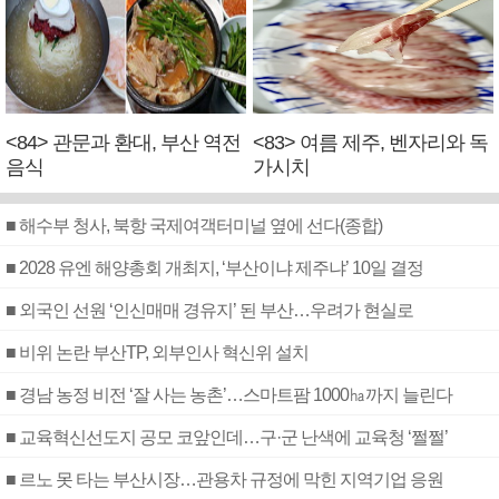
<84> 관문과 환대, 부산 역전
<83> 여름 제주, 벤자리와 독
음식
가시치
■ 해수부 청사, 북항 국제여객터미널 옆에 선다(종합)
■ 2028 유엔 해양총회 개최지, ‘부산이냐 제주냐’ 10일 결정
■ 외국인 선원 ‘인신매매 경유지’ 된 부산…우려가 현실로
■ 비위 논란 부산TP, 외부인사 혁신위 설치
■ 경남 농정 비전 ‘잘 사는 농촌’…스마트팜 1000㏊까지 늘린다
■ 교육혁신선도지 공모 코앞인데…구·군 난색에 교육청 ‘쩔쩔’
■ 르노 못 타는 부산시장…관용차 규정에 막힌 지역기업 응원