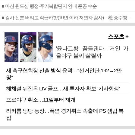
■ 마산 원도심 행정·주거복합단지 연내 준공 수순
■ 검사 신분 버리고 직급하향(10년 이하 저연차 검사)…檢 중수청행 기피
스포츠 +
‘윤나고황’ 꿈틀댄다…거인 가
을야구 불씨 살릴까
새 축구협회장 선출 방식 윤곽…“선거인단 192→2만
명”
해체설 뒤집은 LIV 골프…새 투자자 확보 ‘기사회생’
프로야구 취소…11일부터 재개
라커룸 냉탕 등장…폭염 경기취소 속출에 PS 셈법 복
잡