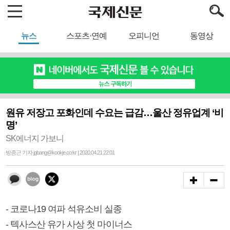
뉴스
스포츠·연예
오피니언
동영상
원유 저장고 포화인데 수요는 급감…울산 정유업계 ‘비
명’
SK에너지 가보니
방종근 기자 jgbang@kookje.co.kr | 2020.04.21 22:01
- 코로나19 여파 석유소비 실종
- 텍사스산 유가 사상 첫 마이너스