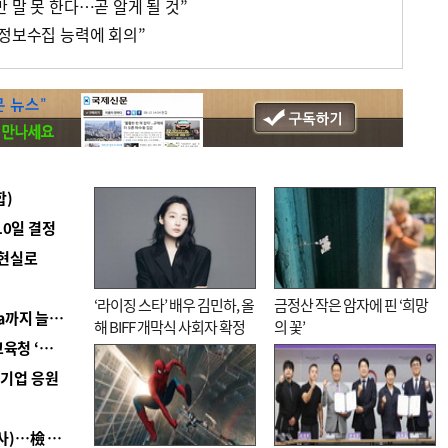
 말 못 한다…곧 알게 될 것”
 정보수집 능력에 회의”
합)
10일 결정
 현실로
‘라이징 스타’ 배우 김민하, 올
금정산 작은 암자에 핀 ‘희망
■ 경남 농정 비전 ‘잘 사는 농촌’…스마트팜 1000㏊까지 늘린다
해 BIFF 개막식 사회자 확정
의 꽃’
■ 교육혁신선도지 공모 코앞인데…구·군 난색에 교육청 ‘쩔쩔’
역기업 응원
■ 검사 신분 버리고 직급하향(10년 이하 저연차 검사)…檢 중수청행 기피