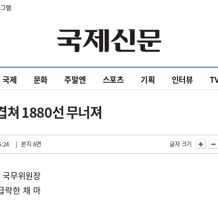
타그램
국제
문화
주말엔
스포츠
기획
인터뷰
T
쳐 1880선 무너져
6:24
| 본지 6면
글자 크기
은 국무위원장
급락한 채 마