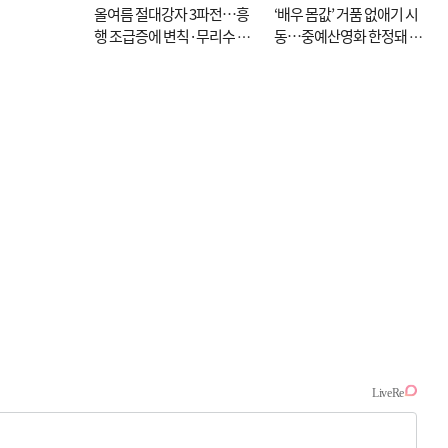
올여름 절대강자 3파전…흥
‘배우 몸값’ 거품 없애기 시
행 조급증에 변칙·무리수 마
동…중예산영화 한정돼 실
케팅도
효성 의문도