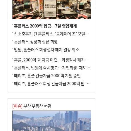
홈플러스 2000억 입금…7일 영업재개
산소호흡기 단 홈플러스, ‘트레이더 조’ 모델로 살아날까
홈플러스 정상화 실낱 희망
법원, 홈플러스 회생절차 폐지 결정 취소
홈플, 2000억 원 자금 마련…회생절차 폐지에 즉시항고(종합)
홈플러스, 법원에 즉시항고…기업회생 ‘재도전’
메리츠, 홈플 긴급자금 2000억 지원 승인
메리츠, 홈플러스 회생 긴급자금 2000억 원 지원 승인
[이슈]
부산 부동산 현황