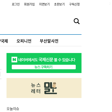
2
로그인
회원가입
지면보기
초판보기
구독신청
V국제
오피니언
부산말사전
오늘
이슈