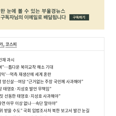
가
,
코스피
건재 과시
뻐”…톱다운 북미교착 해소 기대
데믹’…억측 재생산에 세계 혼란
 망신살…여당 “근거없는 주장 국민께 사과해야”
장 태영호·지성호 발언 무책임”
짓 선동한 태영호·지성호 사과해야”
 과연 아무 이상 없나…속단 말아야”
위 받을 수도” 국회 입법조사처 북한 보고서 발간 눈길