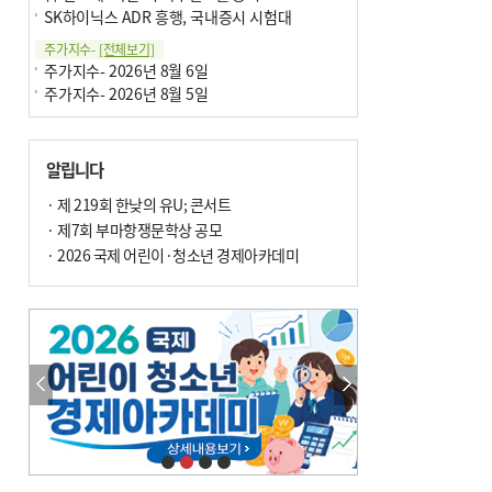
SK하이닉스 ADR 흥행, 국내증시 시험대
주가지수-
[전체보기]
주가지수- 2026년 8월 6일
주가지수- 2026년 8월 5일
알립니다
· 제 219회 한낮의 유U; 콘서트
· 제7회 부마항쟁문학상 공모
· 2026 국제 어린이·청소년 경제아카데미