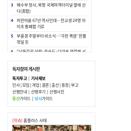
3
해수부 청사, 북항 국제여객터미널 옆에 선
다(종합)
4
피란마을 67년 역사인데…전교생 24명 아
미초 통폐합 기로
5
부울경 주말부터 비소식…‘극한 폭염’ 한풀
꺾일 듯
6
“낙동강권 삼락·을숙도·다대포 연결해 서
부산 관광 키우자”
7
오늘의 날씨- 2026년 8월 7일
독자참여 게시판
8
외국인 선원 ‘인신매매 경유지’ 된 부산…
독자투고
|
기사제보
우려가 현실로
인사
|
모임
|
개업
|
결혼
|
출산
|
동정
|
부고
9
산행안내
[사설] 해수부 신청사 북항으로 확정, 해양
|
산행후기
|
산행사진
수도 도약의 전환점
등산
가이드
|
낚시
가이드
10
르노 못 타는 부산시장…관용차 규정에 막
힌 지역기업 응원
[이슈]
홈플러스 사태