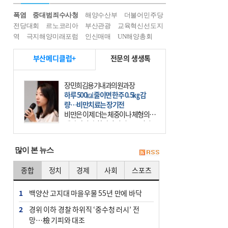
폭염
중대범죄수사청
해양수산부
더불어민주당
전당대회
르노코리아
부산관광
교육혁신선도지
역
극지해양미래포럼
인신매매
UN해양총회
부산메디클럽+
전문의 생생톡
장민희김용기내과의원과장
하루 500㎉ 줄이면 한주 0.5㎏ 감
량…비만치료는 장기전
비만은 이제 더는 체중이나 체형의 문
제가 아니다. 하나의 질병으로 인지
하고 치료와 관리를 해야 한다. 세계
보건기구(WHO)는 이미 1994년 비만
많이 본 뉴스
을 인류의 중요한
종합
정치
경제
사회
스포츠
1
백양산 고지대 마을우물 55년 만에 바닥
2
경위 이하 경찰 하위직 ‘중수청 러시’ 전
망…檢 기피와 대조