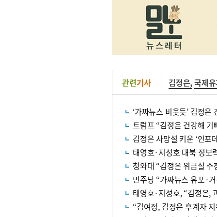
관련
기사
김정은
,
국제유
‘가짜뉴스 비웃듯’ 김정은 
트럼프 “김정은 건강해 기
김정은 사망설 키운 ‘인포
태영호·지성호 대북 정보력
청와대 “김정은 위급설 주
민주당 “가짜뉴스 유포·거
태영호·지성호, “김정은,
“김여정, 김정은 후계자 지