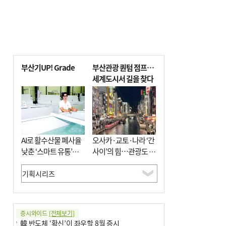
부산기UP! Grade
부산관광 퀀텀 점프…
세계도시서 길을 찾다
AI로 활수산물 폐사율
오사카·교토·나라 ‘간
낮춘 ‘스마트 유통’…
사이’의 힘…관광도 뭉
사막·산악지대 수출
쳐야 흥한다
도전
증시와이드
[전체보기]
韓 반도체 ‘확신’이 좌우할 8월 증시