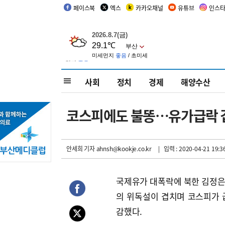
페이스북
엑스
카카오채널
유튜브
인스
사회
정치
경제
해양수산
코스피에도 불똥…유가급락 겹
안세희 기자
ahnsh@kookje.co.kr
| 입력 : 2020-04-21 19:3
국제유가 대폭락에 북한 김정
의 위독설이 겹치며 코스피가 
감했다.