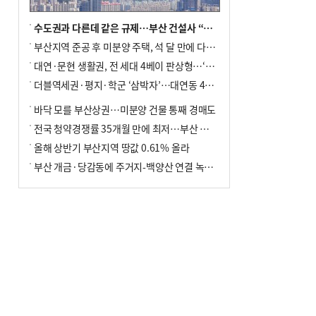
수도권과 다른데 같은 규제…부산 건설사 “쓰러지기 직전”
부산지역 준공 후 미분양 주택, 석 달 만에 다시 3000가구 넘어서
대연·문현 생활권, 전 세대 4베이 판상형…‘더샵 트리센트’ 내달 분양
더블역세권·평지·학군 ‘삼박자’…대연동 42층 브랜드 단지
바닥 모를 부산상권…미분양 건물 통째 경매도
전국 청약경쟁률 35개월 만에 최저…부산 미분양 ‘적체’ 심화
올해 상반기 부산지역 땅값 0.61% 올라
부산 개금·당감동에 주거지-백양산 연결 녹지 조성