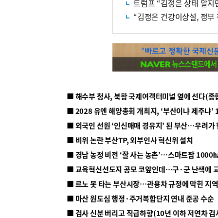
트럼프 “김정은 상태 알지만
“김정은 건강이상설, 정부
■ 해수부 청사, 북항 국제여객터미널 옆에 선다(종
■ 2028 유엔 해양총회 개최지, ‘부산이냐 제주냐’ 
■ 외국인 선원 ‘인신매매 경유지’ 된 부산…우려가
■ 비위 논란 부산TP, 외부인사 혁신위 설치
■ 르노 못 타는 부산시장…관용차 규정에 막힌 지
■ 마산 원도심 행정·주거복합단지 연내 준공 수순