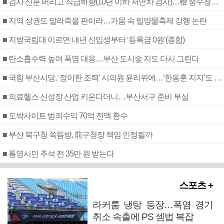
■ 검사 신분 버리고 직급하향(10년 이하 저연차 검사)…檢 중수청행 기피
■ 지역 상권도 말라죽을 판이라…가뭄 속 밀양물축제 강행 논란
■ 지방국립대 이르면 내년 신입생부터 ‘등록금 0원’(종합)
■ 탄소흡수력 높여 폭염 대응…부산 도시숲 지도 다시 그린다
■ 국힘 부산시당, ‘정이한 조력’ 시의원 윤리위에…‘한동훈 지지’도 신고접수
■ 의료헬스 신성장 산업 키운다더니…부산서구 준비 부실
■ 도박사이트 범죄수익 70억 전액 환수
■ 부산 북구청 쑥뜸방, 前구청장 책임 인정될까
■ 통영시민 추석 전 35만 원 받는다
스포츠 +
라커룸 냉탕 등장…폭염 경기
취소 속출에 PS 셈법 복잡