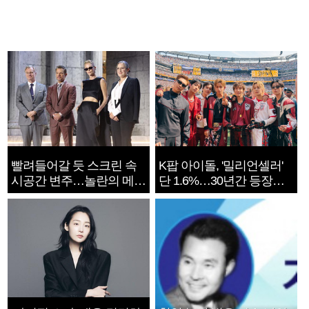
빨려들어갈 듯 스크린 속
K팝 아이돌, '밀리언셀러'
시공간 변주…놀란의 메시
단 1.6%…30년간 등장
지는 ‘전쟁 속죄’
1182개팀 전수조사