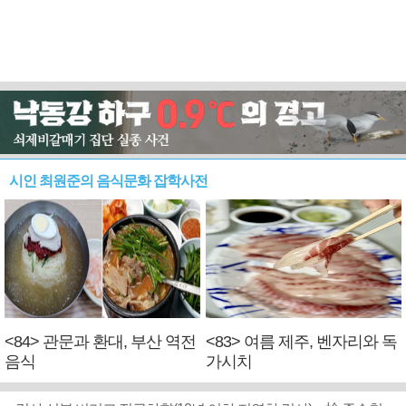
시인 최원준의 음식문화 잡학사전
<84> 관문과 환대, 부산 역전
<83> 여름 제주, 벤자리와 독
음식
가시치