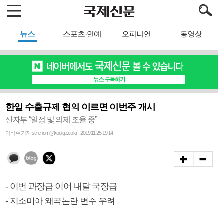
뉴스
스포츠·연예
오피니언
동영상
한일 수출규제 협의 이르면 이번주 개시
산자부 “일정 및 의제 조율 중”
이석주 기자 serenom@kookje.co.kr | 2019.11.25 19:14
- 이번 과장급 이어 내달 국장급
- 지소미아 왜곡논란 변수 우려