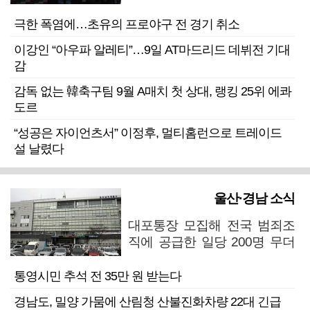
극한 폭염에…초유의 프로야구 전 경기 취소
이강인 “아우파 알레티”…9일 AT마드리드 데뷔전 기대
감
감독 없는 韓축구팀 9월 A매치 첫 상대, 랭킹 25위 에콰
도르
“성공은 자이언츠서” 이정후, 멀티홈런으로 트레이드
설 날렸다
울산·경남 소식
대포통장 모집해 전국 범죄조
직에 공급한 일당 200명 무더
기 검거
통영시민 추석 전 35만 원 받는다
경남도, 밀양 가뭄에 산림청 산불진화차량 22대 긴급