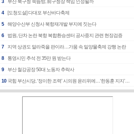
3
부산 북구청 쑥뜸방, 前구청장 책임 인정될까
4
[도청도설] 다대포 부산바다축제
5
해양수산부 신청사 북항재개발 부지에 짓는다
6
법원, 단차 논란 북항 복합환승센터 공사중지 관련 현장검증
7
지역 상권도 말라죽을 판이라…가뭄 속 밀양물축제 강행 논란
8
통영시민 추석 전 35만 원 받는다
9
부산 철강공장 50대 노동자 추락사
10
국힘 부산시당, ‘정이한 조력’ 시의원 윤리위에…‘한동훈 지지’도 신고접수