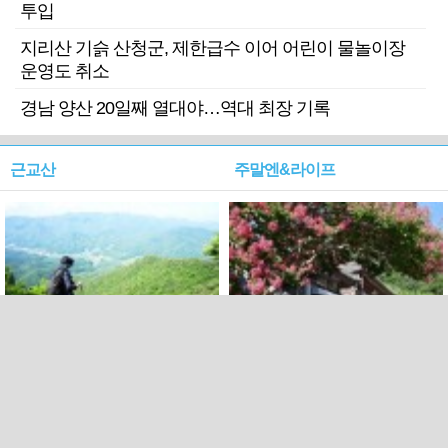
투입
지리산 기슭 산청군, 제한급수 이어 어린이 물놀이장
운영도 취소
경남 양산 20일째 열대야…역대 최장 기록
근교산
주말엔&라이프
근교산&그너머…상주·문경
폭염보다 더 뜨거워라…100
청화산~시루봉
일을 붉게 불태울 ‘선비정신’
피었네