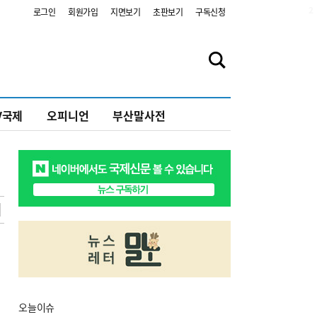
2
로그인
회원가입
지면보기
초판보기
구독신청
V국제
오피니언
부산말사전
오늘
이슈