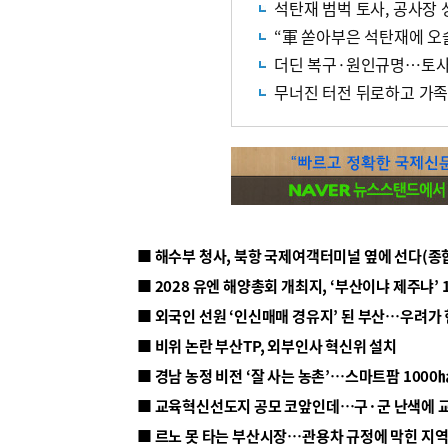
석탄재 범벅 토사, 공사장
“軍 쏟아부은 석탄재에 오
더딘 복구·원인규명…토사 
무너진 터전 뒤로하고 가족
■ 해수부 청사, 북항 국제여객터미널 옆에 선다(종
■ 2028 유엔 해양총회 개최지, ‘부산이냐 제주냐’ 
■ 외국인 선원 ‘인신매매 경유지’ 된 부산…우려가
■ 비위 논란 부산TP, 외부인사 혁신위 설치
■ 르노 못 타는 부산시장…관용차 규정에 막힌 지