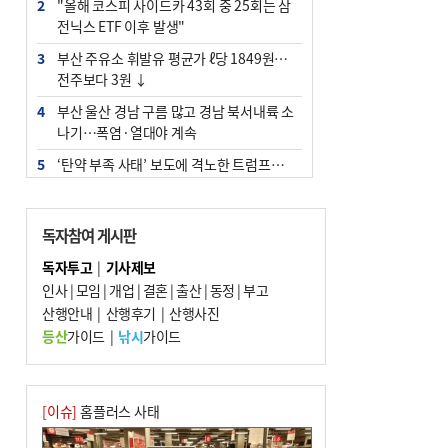
2
"올해 코스피 사이드카 43회 중 25회는 삼
전닉스 ETF 이후 발생"
3
부산 주유소 휘발유 평균가 ℓ당 1849원…
전주보다 3원 ↓
4
부산 울산 경남 구름 많고 경남 북서내륙 소
나기…폭염·열대야 계속
5
‘탄약 부족 사태’ 보도에 격노한 트럼프…
군사기밀 유출자 색출 지시
6
부산 앞바다에 기름 425ℓ 유출한 러시아 화
독자참여 게시판
물선 적발
독자투고
|
기사제보
7
백양산 고지대 마을우물 55년 만에 바닥
인사
|
모임
|
개업
|
결혼
|
출산
|
동정
|
부고
8
경위 이하 경찰 하위직 ‘중수청 러시’ 전
산행안내
|
산행후기
|
산행사진
망…檢 기피와 대조
등산
가이드
|
낚시
가이드
9
해수부 청사, 북항 국제여객터미널 옆에 선
다(종합)
10
피란마을 67년 역사인데…전교생 24명 아
[이슈]
홈플러스 사태
미초 통폐합 기로