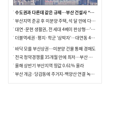
수도권과 다른데 같은 규제…부산 건설사 “쓰러지기 직전”
부산지역 준공 후 미분양 주택, 석 달 만에 다시 3000가구 넘어서
대연·문현 생활권, 전 세대 4베이 판상형…‘더샵 트리센트’ 내달 분양
더블역세권·평지·학군 ‘삼박자’…대연동 42층 브랜드 단지
바닥 모를 부산상권…미분양 건물 통째 경매도
전국 청약경쟁률 35개월 만에 최저…부산 미분양 ‘적체’ 심화
올해 상반기 부산지역 땅값 0.61% 올라
부산 개금·당감동에 주거지-백양산 연결 녹지 조성