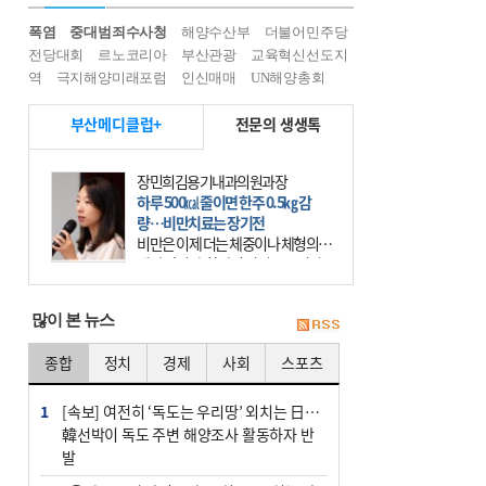
폭염
중대범죄수사청
해양수산부
더불어민주당
전당대회
르노코리아
부산관광
교육혁신선도지
역
극지해양미래포럼
인신매매
UN해양총회
부산메디클럽+
전문의 생생톡
장민희김용기내과의원과장
하루 500㎉ 줄이면 한주 0.5㎏ 감
량…비만치료는 장기전
비만은 이제 더는 체중이나 체형의 문
제가 아니다. 하나의 질병으로 인지
하고 치료와 관리를 해야 한다. 세계
보건기구(WHO)는 이미 1994년 비만
많이 본 뉴스
을 인류의 중요한
종합
정치
경제
사회
스포츠
1
[속보] 여전히 ‘독도는 우리땅’ 외치는 日…
韓선박이 독도 주변 해양조사 활동하자 반
발