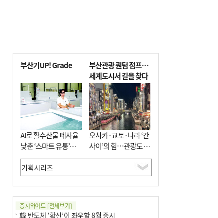
부산기UP! Grade
부산관광 퀀텀 점프…
세계도시서 길을 찾다
AI로 활수산물 폐사율
오사카·교토·나라 ‘간
낮춘 ‘스마트 유통’…
사이’의 힘…관광도 뭉
사막·산악지대 수출
쳐야 흥한다
도전
증시와이드
[전체보기]
韓 반도체 ‘확신’이 좌우할 8월 증시