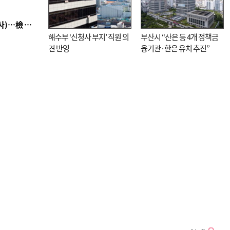
■ 검사 신분 버리고 직급하향(10년 이하 저연차 검사)…檢 중수청행 기피
해수부 ‘신청사 부지’ 직원 의
부산시 “산은 등 4개 정책금
견 반영
융기관·한은 유치 추진”