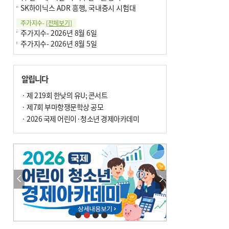
SK하이닉스 ADR 흥행, 국내증시 시험대
주가지수-
[전체보기]
주가지수- 2026년 8월 6일
주가지수- 2026년 8월 5일
알립니다
· 제 219회 한낮의 유U; 콘서트
· 제7회 부마항쟁문학상 공모
· 2026 국제 어린이·청소년 경제아카데미