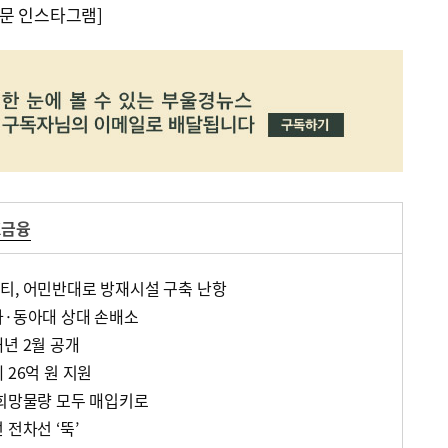
문 인스타그램]
K금융
티, 어민반대로 방재시설 구축 난항
가·동아대 상대 손배소
년 2월 공개
 26억 원 지원
 희망물량 모두 매입키로
 전차선 ‘뚝’