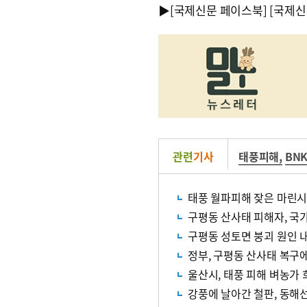
▶
[국제신문 페이스북]
[국제신
관련
기사
태풍피해
,
BN
태풍 월파피해 잦은 마린시
구평동 산사태 피해자, 국
구평동 성토면 붕괴 원인 내
정부, 구평동 산사태 복구에
울산시, 태풍 피해 벼농가
강풍에 날아간 철판, 동해선