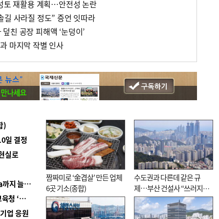
 성토 재활용 계획…안전성 논란
솔길 사라질 정도” 증언 잇따라
덮친 공장 피해액 ‘눈덩이’
과 마지막 작별 인사
합)
10일 결정
 현실로
짬짜미로 ‘金겹살’ 만든 업체
수도권과 다른데 같은 규
■ 경남 농정 비전 ‘잘 사는 농촌’…스마트팜 1000㏊까지 늘린다
6곳 기소(종합)
제…부산 건설사 “쓰러지기
■ 교육혁신선도지 공모 코앞인데…구·군 난색에 교육청 ‘쩔쩔’
직전”
역기업 응원