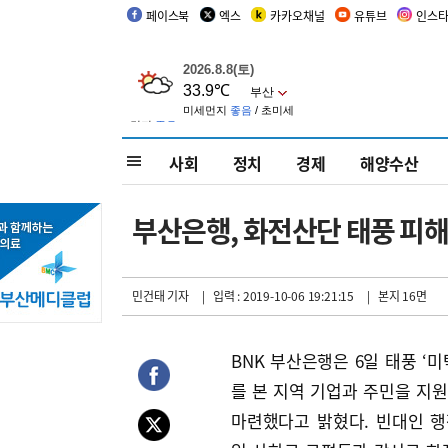
페이스북
엑스
카카오채널
유튜브
인스
사회
정치
경제
해양수산
부산은행, 화전산단 태풍 피해
민건태 기자
| 입력 : 2019-10-06 19:21:15
| 본지 16면
BNK 부산은행은 6일 태풍 ‘미
를 본 지역 기업과 주민을 지
마련했다고 밝혔다. 빈대인 행