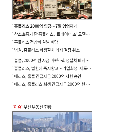
홈플러스 2000억 입금…7일 영업재개
산소호흡기 단 홈플러스, ‘트레이더 조’ 모델로 살아날까
홈플러스 정상화 실낱 희망
법원, 홈플러스 회생절차 폐지 결정 취소
홈플, 2000억 원 자금 마련…회생절차 폐지에 즉시항고(종합)
홈플러스, 법원에 즉시항고…기업회생 ‘재도전’
메리츠, 홈플 긴급자금 2000억 지원 승인
메리츠, 홈플러스 회생 긴급자금 2000억 원 지원 승인
[이슈]
부산 부동산 현황