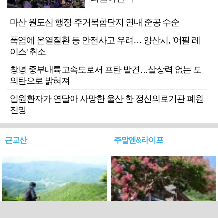
마산 원도심 행정·주거복합단지 연내 준공 수순
폭염에 온열질환 등 안전사고 우려… 양산시, '어필 레
이스' 취소
창녕 중부내륙고속도로서 포탄 발견…살상력 없는 모
의탄으로 밝혀져
입원환자가 연달아 사망한 울산 한 정신의료기관 폐원
전망
근교산
주말엔&라이프