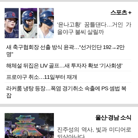
스포츠 +
‘윤나고황’ 꿈틀댄다…거인 가
을야구 불씨 살릴까
새 축구협회장 선출 방식 윤곽…“선거인단 192→2만
명”
해체설 뒤집은 LIV 골프…새 투자자 확보 ‘기사회생’
프로야구 취소…11일부터 재개
라커룸 냉탕 등장…폭염 경기취소 속출에 PS 셈법 복
잡
울산·경남 소식
진주성의 역사, 빛과 미디어로
되살아난다