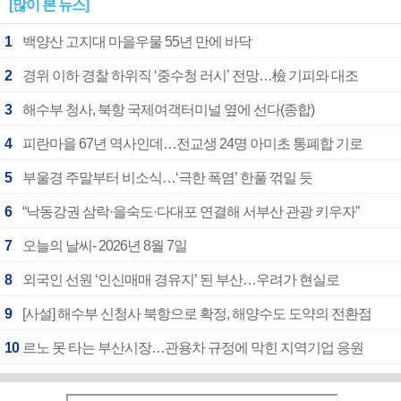
[많이 본 뉴스]
1
백양산 고지대 마을우물 55년 만에 바닥
2
경위 이하 경찰 하위직 ‘중수청 러시’ 전망…檢 기피와 대조
3
해수부 청사, 북항 국제여객터미널 옆에 선다(종합)
4
피란마을 67년 역사인데…전교생 24명 아미초 통폐합 기로
5
부울경 주말부터 비소식…‘극한 폭염’ 한풀 꺾일 듯
6
“낙동강권 삼락·을숙도·다대포 연결해 서부산 관광 키우자”
7
오늘의 날씨- 2026년 8월 7일
8
외국인 선원 ‘인신매매 경유지’ 된 부산…우려가 현실로
9
[사설] 해수부 신청사 북항으로 확정, 해양수도 도약의 전환점
10
르노 못 타는 부산시장…관용차 규정에 막힌 지역기업 응원