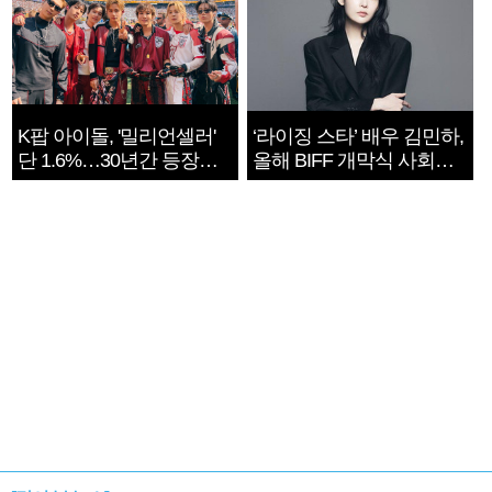
K팝 아이돌, '밀리언셀러'
‘라이징 스타’ 배우 김민하,
단 1.6%…30년간 등장
올해 BIFF 개막식 사회자
1182개팀 전수조사
확정