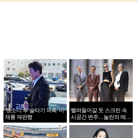
‘뺑소니 후 술타기 의혹’ 이
빨려들어갈 듯 스크린 속
재룡 재판행
시공간 변주…놀란의 메시
지는 ‘전쟁 속죄’