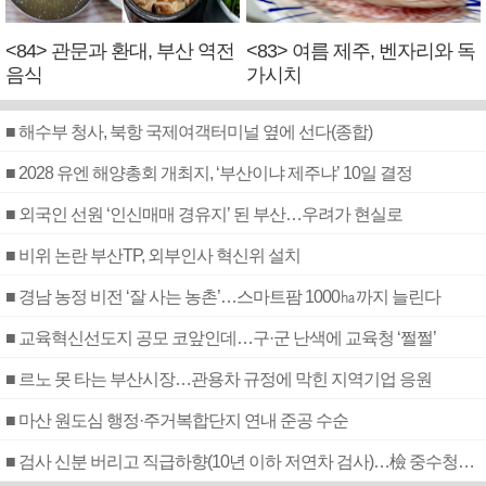
<84> 관문과 환대, 부산 역전
<83> 여름 제주, 벤자리와 독
음식
가시치
■ 해수부 청사, 북항 국제여객터미널 옆에 선다(종합)
■ 2028 유엔 해양총회 개최지, ‘부산이냐 제주냐’ 10일 결정
■ 외국인 선원 ‘인신매매 경유지’ 된 부산…우려가 현실로
■ 비위 논란 부산TP, 외부인사 혁신위 설치
■ 경남 농정 비전 ‘잘 사는 농촌’…스마트팜 1000㏊까지 늘린다
■ 교육혁신선도지 공모 코앞인데…구·군 난색에 교육청 ‘쩔쩔’
■ 르노 못 타는 부산시장…관용차 규정에 막힌 지역기업 응원
■ 마산 원도심 행정·주거복합단지 연내 준공 수순
■ 검사 신분 버리고 직급하향(10년 이하 저연차 검사)…檢 중수청행 기피