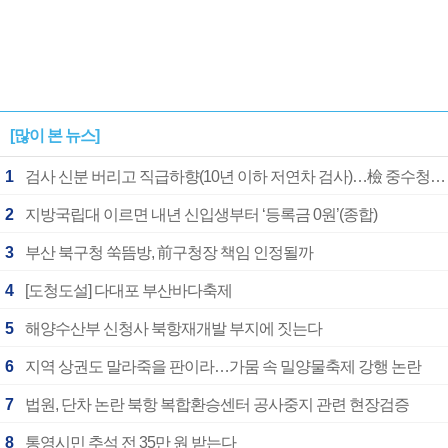
[많이 본 뉴스]
1
검사 신분 버리고 직급하향(10년 이하 저연차 검사)…檢 중수청행 기피
2
지방국립대 이르면 내년 신입생부터 ‘등록금 0원’(종합)
3
부산 북구청 쑥뜸방, 前구청장 책임 인정될까
4
[도청도설] 다대포 부산바다축제
5
해양수산부 신청사 북항재개발 부지에 짓는다
6
지역 상권도 말라죽을 판이라…가뭄 속 밀양물축제 강행 논란
7
법원, 단차 논란 북항 복합환승센터 공사중지 관련 현장검증
8
통영시민 추석 전 35만 원 받는다