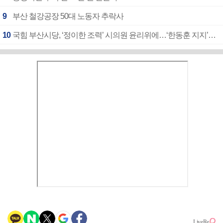
9
부산 철강공장 50대 노동자 추락사
10
국힘 부산시당, ‘정이한 조력’ 시의원 윤리위에…‘한동훈 지지’도 신고접수