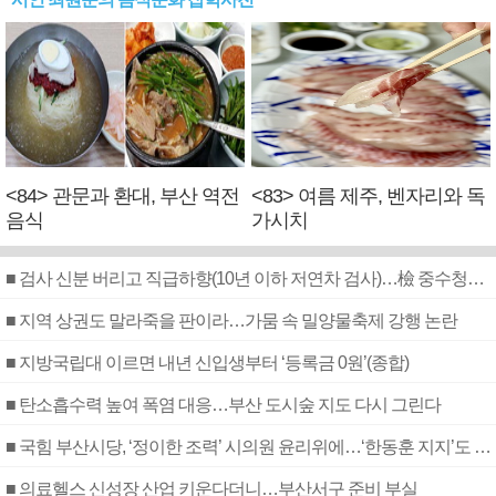
<84> 관문과 환대, 부산 역전
<83> 여름 제주, 벤자리와 독
음식
가시치
■ 검사 신분 버리고 직급하향(10년 이하 저연차 검사)…檢 중수청행 기피
■ 지역 상권도 말라죽을 판이라…가뭄 속 밀양물축제 강행 논란
■ 지방국립대 이르면 내년 신입생부터 ‘등록금 0원’(종합)
■ 탄소흡수력 높여 폭염 대응…부산 도시숲 지도 다시 그린다
■ 국힘 부산시당, ‘정이한 조력’ 시의원 윤리위에…‘한동훈 지지’도 신고접수
■ 의료헬스 신성장 산업 키운다더니…부산서구 준비 부실