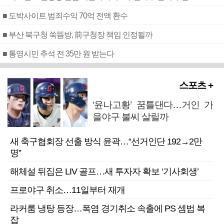
■ 도박사이트 범죄수익 70억 전액 환수
■ 부산 북구청 쑥뜸방, 前구청장 책임 인정될까
■ 통영시민 추석 전 35만 원 받는다
스포츠 +
‘윤나고황’ 꿈틀댄다…거인 가
을야구 불씨 살릴까
새 축구협회장 선출 방식 윤곽…“선거인단 192→2만
명”
해체설 뒤집은 LIV 골프…새 투자자 확보 ‘기사회생’
프로야구 취소…11일부터 재개
라커룸 냉탕 등장…폭염 경기취소 속출에 PS 셈법 복
잡