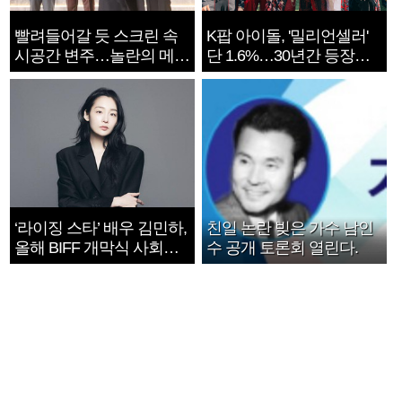
빨려들어갈 듯 스크린 속
K팝 아이돌, '밀리언셀러'
시공간 변주…놀란의 메시
단 1.6%…30년간 등장
지는 ‘전쟁 속죄’
1182개팀 전수조사
‘라이징 스타’ 배우 김민하,
친일 논란 빚은 가수 남인
올해 BIFF 개막식 사회자
수 공개 토론회 열린다.
확정