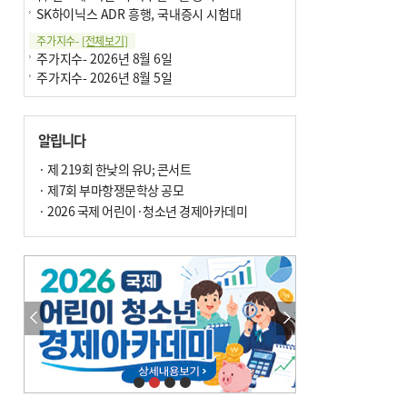
SK하이닉스 ADR 흥행, 국내증시 시험대
주가지수-
[전체보기]
주가지수- 2026년 8월 6일
주가지수- 2026년 8월 5일
알립니다
· 제 219회 한낮의 유U; 콘서트
· 제7회 부마항쟁문학상 공모
· 2026 국제 어린이·청소년 경제아카데미