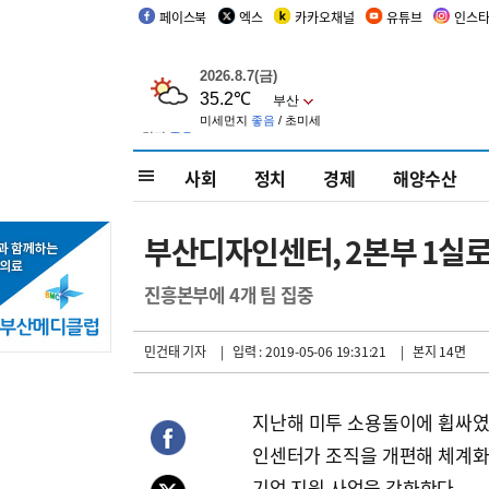
페이스북
엑스
카카오채널
유튜브
인스
사회
정치
경제
해양수산
부산디자인센터, 2본부 1실
진흥본부에 4개 팀 집중
민건태 기자
| 입력 : 2019-05-06 19:31:21
| 본지 14면
지난해 미투 소용돌이에 휩싸
인센터가 조직을 개편해 체계
기업 지원 사업을 강화한다.