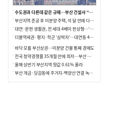
수도권과 다른데 같은 규제…부산 건설사 “쓰러지기 직전”
부산지역 준공 후 미분양 주택, 석 달 만에 다시 3000가구 넘어서
대연·문현 생활권, 전 세대 4베이 판상형…‘더샵 트리센트’ 내달 분양
더블역세권·평지·학군 ‘삼박자’…대연동 42층 브랜드 단지
바닥 모를 부산상권…미분양 건물 통째 경매도
전국 청약경쟁률 35개월 만에 최저…부산 미분양 ‘적체’ 심화
올해 상반기 부산지역 땅값 0.61% 올라
부산 개금·당감동에 주거지-백양산 연결 녹지 조성