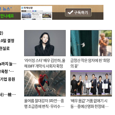
합)
10일 결정
 현실로
‘라이징 스타’ 배우 김민하, 올
금정산 작은 암자에 핀 ‘희망
■ 경남 농정 비전 ‘잘 사는 농촌’…스마트팜 1000㏊까지 늘린다
해 BIFF 개막식 사회자 확정
의 꽃’
■ 교육혁신선도지 공모 코앞인데…구·군 난색에 교육청 ‘쩔쩔’
역기업 응원
■ 검사 신분 버리고 직급하향(10년 이하 저연차 검사)…檢 중수청행 기피
올여름 절대강자 3파전…흥
‘배우 몸값’ 거품 없애기 시
행 조급증에 변칙·무리수 마
동…중예산영화 한정돼 실
케팅도
효성 의문도