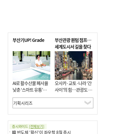
부산기UP! Grade
부산관광 퀀텀 점프…
세계도시서 길을 찾다
AI로 활수산물 폐사율
오사카·교토·나라 ‘간
낮춘 ‘스마트 유통’…
사이’의 힘…관광도 뭉
사막·산악지대 수출
쳐야 흥한다
도전
증시와이드
[전체보기]
韓 반도체 ‘확신’이 좌우할 8월 증시