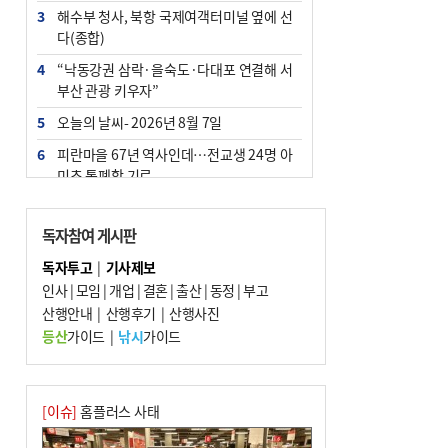
3
해수부 청사, 북항 국제여객터미널 옆에 선
다(종합)
4
“낙동강권 삼락·을숙도·다대포 연결해 서
부산 관광 키우자”
5
오늘의 날씨- 2026년 8월 7일
6
피란마을 67년 역사인데…전교생 24명 아
미초 통폐합 기로
7
부울경 주말부터 비소식…‘극한 폭염’ 한풀
꺾일 듯
독자참여 게시판
8
[사설] 해수부 신청사 북항으로 확정, 해양
독자투고
|
기사제보
수도 도약의 전환점
인사
|
모임
|
개업
|
결혼
|
출산
|
동정
|
부고
9
산행안내
외국인 선원 ‘인신매매 경유지’ 된 부산…
|
산행후기
|
산행사진
우려가 현실로
등산
가이드
|
낚시
가이드
10
르노 못 타는 부산시장…관용차 규정에 막
힌 지역기업 응원
[이슈]
홈플러스 사태