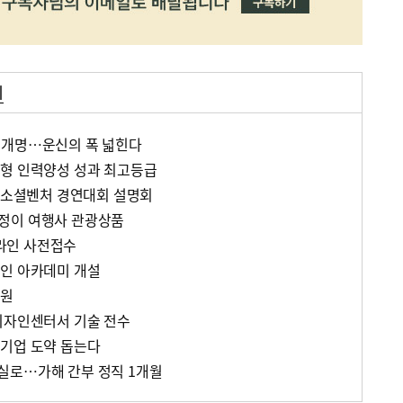
터
 개명…운신의 폭 넓힌다
춤형 인력양성 성과 최고등급
일 소셜벤처 경연대회 설명회
정이 여행사 관광상품
라인 사전접수
인 아카데미 개설
지원
디자인센터서 기술 전수
기업 도약 돕는다
실로…가해 간부 정직 1개월