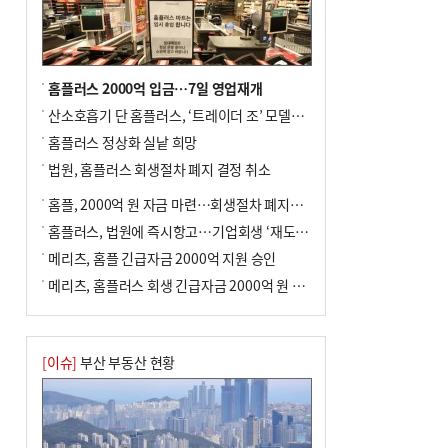
홈플러스 2000억 입금…7일 영업재개
산소호흡기 단 홈플러스, ‘트레이더 조’ 모델로 살아날까
홈플러스 정상화 실낱 희망
법원, 홈플러스 회생절차 폐지 결정 취소
홈플, 2000억 원 자금 마련…회생절차 폐지에 즉시항고(종합)
홈플러스, 법원에 즉시항고…기업회생 ‘재도전’
메리츠, 홈플 긴급자금 2000억 지원 승인
메리츠, 홈플러스 회생 긴급자금 2000억 원 지원 승인
[이슈]
부산 부동산 현황