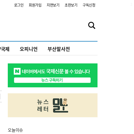
2
로그인
회원가입
지면보기
초판보기
구독신청
V국제
오피니언
부산말사전
오늘
이슈