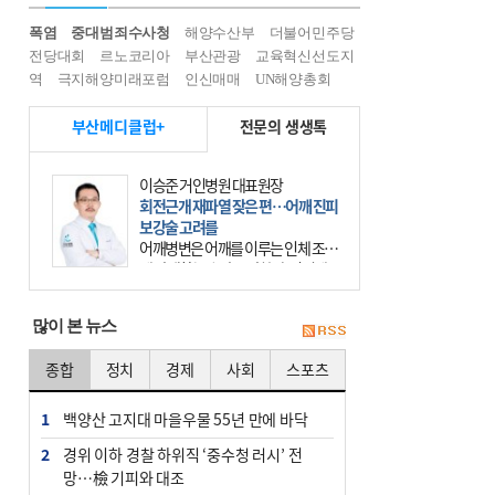
폭염
중대범죄수사청
해양수산부
더불어민주당
전당대회
르노코리아
부산관광
교육혁신선도지
역
극지해양미래포럼
인신매매
UN해양총회
부산메디클럽+
전문의 생생톡
이승준 거인병원 대표원장
회전근개 재파열 잦은 편…어깨 진피
보강술 고려를
어깨병변은 어깨를 이루는 인체 조직
에 발생하는 손상을 말한다. 여기에
는 오십견과 회전근개 증후군, 어깨
의 석회성 힘줄염 등이 있다. 국민건
많이 본 뉴스
강보험에 의하면 어깨병변
종합
정치
경제
사회
스포츠
1
백양산 고지대 마을우물 55년 만에 바닥
2
경위 이하 경찰 하위직 ‘중수청 러시’ 전
망…檢 기피와 대조