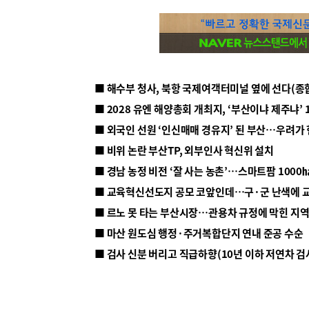
■ 해수부 청사, 북항 국제여객터미널 옆에 선다(종
■ 2028 유엔 해양총회 개최지, ‘부산이냐 제주냐’ 
■ 외국인 선원 ‘인신매매 경유지’ 된 부산…우려가
■ 비위 논란 부산TP, 외부인사 혁신위 설치
■ 르노 못 타는 부산시장…관용차 규정에 막힌 지
■ 마산 원도심 행정·주거복합단지 연내 준공 수순