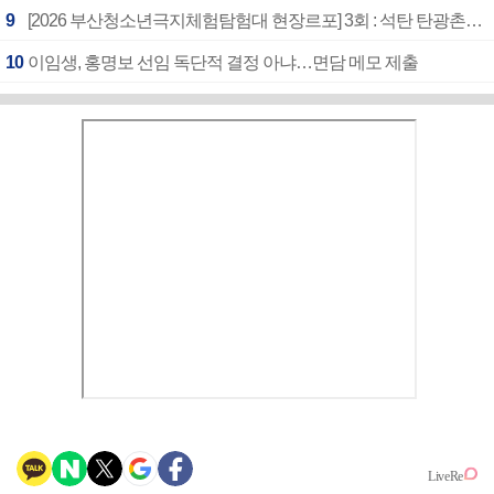
9
[2026 부산청소년극지체험탐험대 현장르포] 3회 : 석탄 탄광촌에서 북극 연구의 중심지로
10
이임생, 홍명보 선임 독단적 결정 아냐…면담 메모 제출