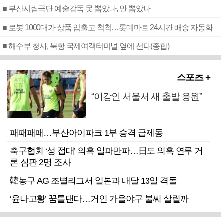
■ 부산시립극단 예술감독 못 뽑았나, 안 뽑았나
■ 로봇 1000대가 상품 입출고 척척…롯데마트 24시간 배송 자동화
■ 해수부 청사, 북항 국제여객터미널 옆에 선다(종합)
스포츠 +
“이강인 서울서 새 출발 응원”
패패패패…부산아이파크 1부 승격 급제동
축구협회 ‘성 접대’ 의혹 일파만파…日도 의혹 연루 거
론 심판 2명 조사
韓농구 AG 조별리그서 일본과 내달 13일 격돌
‘윤나고황’ 꿈틀댄다…거인 가을야구 불씨 살릴까