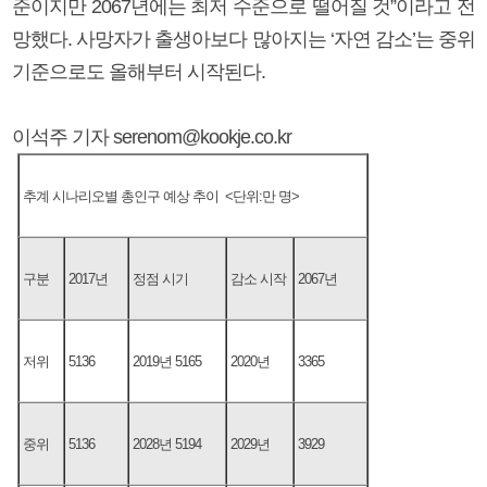
준이지만 2067년에는 최저 수준으로 떨어질 것”이라고 전
망했다. 사망자가 출생아보다 많아지는 ‘자연 감소’는 중위
기준으로도 올해부터 시작된다.
이석주 기자 serenom@kookje.co.kr
추계 시나리오별 총인구 예상 추이 <단위:만 명>
구분
2017년
정점 시기
감소 시작
2067년
저위
5136
2019년 5165
2020년
3365
중위
5136
2028년 5194
2029년
3929