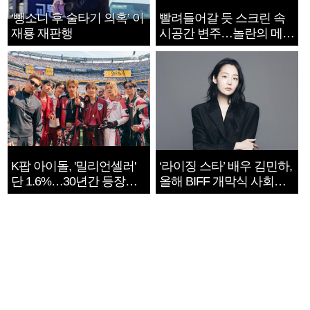
‘뺑소니 후 술타기 의혹’ 이
빨려들어갈 듯 스크린 속
재룡 재판행
시공간 변주…놀란의 메시
지는 ‘전쟁 속죄’
K팝 아이돌, '밀리언셀러'
‘라이징 스타’ 배우 김민하,
단 1.6%…30년간 등장
올해 BIFF 개막식 사회자
1182개팀 전수조사
확정