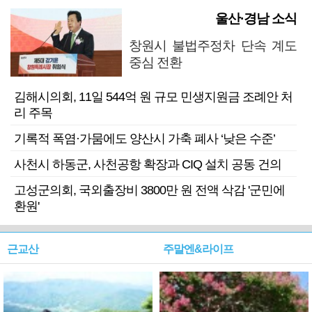
울산·경남 소식
창원시 불법주정차 단속 계도
중심 전환
김해시의회, 11일 544억 원 규모 민생지원금 조례안 처
리 주목
기록적 폭염·가뭄에도 양산시 가축 폐사 ‘낮은 수준’
사천시 하동군, 사천공항 확장과 CIQ 설치 공동 건의
고성군의회, 국외출장비 3800만 원 전액 삭감 '군민에
환원'
근교산
주말엔&라이프