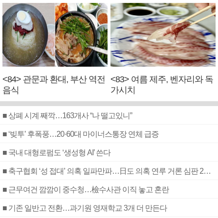
<84> 관문과 환대, 부산 역전
<83> 여름 제주, 벤자리와 독
음식
가시치
■ 상폐 시계 째깍…163개사 “나 떨고있니”
■ ‘빚투’ 후폭풍…20·60대 마이너스통장 연체 급증
■ 국내 대형로펌도 ‘생성형 AI’ 쓴다
■ 축구협회 ‘성 접대’ 의혹 일파만파…日도 의혹 연루 거론 심판 2명 조사
■ 근무여건 깜깜이 중수청…檢수사관 이직 놓고 혼란
■ 기존 일반고 전환…과기원 영재학교 3개 더 만든다