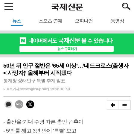
뉴스
스포츠·연예
오피니언
동영상
50년 뒤 인구 절반은 ‘65세 이상’…‘데드크로스(출생자
< 사망자)’ 올해부터 시작됐다
통계청 장래인구 특별 추계 발표
이석주 기자 serenom@kookje.co.kr | 2019.03.28 19:24
- 출산율·기대 수명 따른 총인구 추이
- 5년 룰 깨고 3년 만에 ‘특별’ 보고