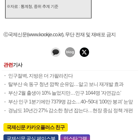
※자료 : 통계청, 중위 추계 기준
ⓒ국제신문(www.kookje.co.kr), 무단 전재 및 재배포 금지
관련
기사
인구절벽, 지방은 더 가팔라진다
탈부산 속 동구 청년 깜짝 순유입…알고 보니 재개발 효과
부산 2월 출생아 10% 늘었지만…인구 1044명 '자연감소'
부산 인구 1분기에만 7379명 감소…40~50대 '100만 붕괴' 눈앞
경남도 10년간 27% 감소한 청년 잡는다…현장 중심 정책 개편
국제신문 카카오플러스 친구
국제신문 공식 페이스북
인스타그램