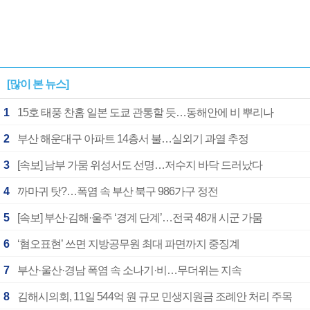
[많이 본 뉴스]
1
15호 태풍 찬홈 일본 도쿄 관통할 듯…동해안에 비 뿌리나
2
부산 해운대구 아파트 14층서 불…실외기 과열 추정
3
[속보] 남부 가뭄 위성서도 선명…저수지 바닥 드러났다
4
까마귀 탓?…폭염 속 부산 북구 986가구 정전
5
[속보] 부산·김해·울주 ‘경계 단계’…전국 48개 시군 가뭄
6
‘혐오표현’ 쓰면 지방공무원 최대 파면까지 중징계
7
부산·울산·경남 폭염 속 소나기·비…무더위는 지속
8
김해시의회, 11일 544억 원 규모 민생지원금 조례안 처리 주목