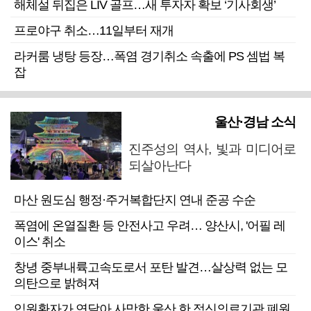
해체설 뒤집은 LIV 골프…새 투자자 확보 ‘기사회생’
프로야구 취소…11일부터 재개
라커룸 냉탕 등장…폭염 경기취소 속출에 PS 셈법 복
잡
울산·경남 소식
진주성의 역사, 빛과 미디어로
되살아난다
마산 원도심 행정·주거복합단지 연내 준공 수순
폭염에 온열질환 등 안전사고 우려… 양산시, '어필 레
이스' 취소
창녕 중부내륙고속도로서 포탄 발견…살상력 없는 모
의탄으로 밝혀져
입원환자가 연달아 사망한 울산 한 정신의료기관 폐원