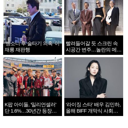
‘뺑소니 후 술타기 의혹’ 이
빨려들어갈 듯 스크린 속
재룡 재판행
시공간 변주…놀란의 메시
지는 ‘전쟁 속죄’
K팝 아이돌, '밀리언셀러'
‘라이징 스타’ 배우 김민하,
단 1.6%…30년간 등장
올해 BIFF 개막식 사회자
1182개팀 전수조사
확정