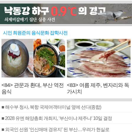
시인 최원준의 음식문화 잡학사전
<84> 관문과 환대, 부산 역전
<83> 여름 제주, 벤자리와 독
음식
가시치
■ 해수부 청사, 북항 국제여객터미널 옆에 선다(종합)
■ 2028 유엔 해양총회 개최지, ‘부산이냐 제주냐’ 10일 결정
■ 외국인 선원 ‘인신매매 경유지’ 된 부산…우려가 현실로