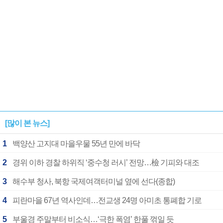
[많이 본 뉴스]
1
백양산 고지대 마을우물 55년 만에 바닥
2
경위 이하 경찰 하위직 ‘중수청 러시’ 전망…檢 기피와 대조
3
해수부 청사, 북항 국제여객터미널 옆에 선다(종합)
4
피란마을 67년 역사인데…전교생 24명 아미초 통폐합 기로
5
부울경 주말부터 비소식…‘극한 폭염’ 한풀 꺾일 듯