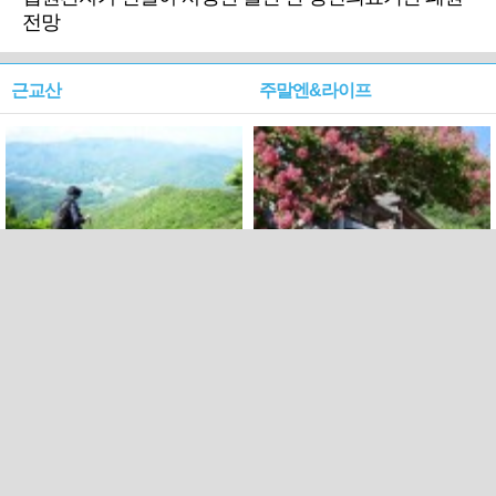
전망
근교산
주말엔&라이프
근교산&그너머…상주·문경
폭염보다 더 뜨거워라…100
청화산~시루봉
일을 붉게 불태울 ‘선비정신’
피었네
PC버전
엑스
페이스북
Copyright ⓒ 2015 All rights reserved by 국제신문