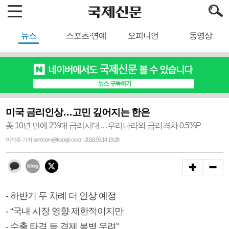
뉴스
스포츠·연예
오피니언
동영상
미국 금리인상…고민 깊어지는 한은
美 10년 만에 2%대 금리시대…우리나라와 금리격차 0.5%P
이석주 기자 serenom@kookje.co.kr | 2018.06.14 19:28
- 하반기 두 차례 더 인상 예정
- “국내 시장 영향 제한적이지만
- 수출 타격 등 경제 복병 우려”