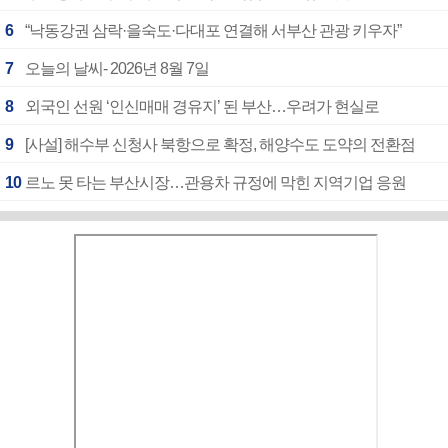
6
“낙동강권 삼락·을숙도·다대포 연결해 서부산 관광 키우자”
7
오늘의 날씨- 2026년 8월 7일
8
외국인 선원 ‘인신매매 경유지’ 된 부산…우려가 현실로
9
[사설] 해수부 신청사 북항으로 확정, 해양수도 도약의 전환점
10
르노 못 타는 부산시장…관용차 규정에 막힌 지역기업 응원