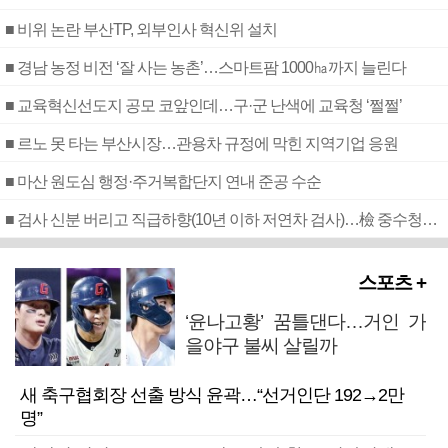
■ 비위 논란 부산TP, 외부인사 혁신위 설치
■ 경남 농정 비전 ‘잘 사는 농촌’…스마트팜 1000㏊까지 늘린다
■ 교육혁신선도지 공모 코앞인데…구·군 난색에 교육청 ‘쩔쩔’
■ 르노 못 타는 부산시장…관용차 규정에 막힌 지역기업 응원
■ 마산 원도심 행정·주거복합단지 연내 준공 수순
■ 검사 신분 버리고 직급하향(10년 이하 저연차 검사)…檢 중수청행 기피
스포츠 +
‘윤나고황’ 꿈틀댄다…거인 가
을야구 불씨 살릴까
새 축구협회장 선출 방식 윤곽…“선거인단 192→2만
명”