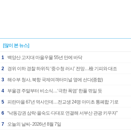
[많이 본 뉴스]
1
백양산 고지대 마을우물 55년 만에 바닥
2
경위 이하 경찰 하위직 ‘중수청 러시’ 전망…檢 기피와 대조
3
해수부 청사, 북항 국제여객터미널 옆에 선다(종합)
4
부울경 주말부터 비소식…‘극한 폭염’ 한풀 꺾일 듯
5
피란마을 67년 역사인데…전교생 24명 아미초 통폐합 기로
6
“낙동강권 삼락·을숙도·다대포 연결해 서부산 관광 키우자”
7
오늘의 날씨- 2026년 8월 7일