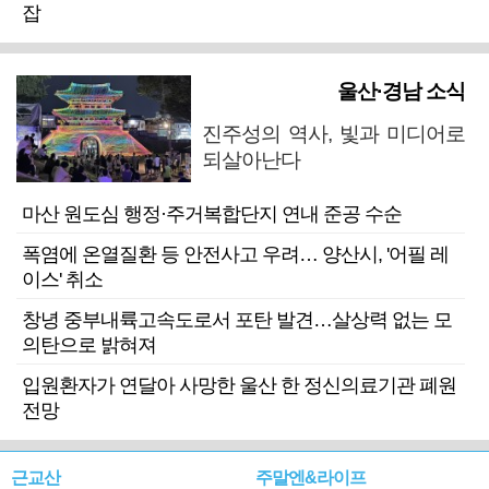
잡
울산·경남 소식
진주성의 역사, 빛과 미디어로
되살아난다
마산 원도심 행정·주거복합단지 연내 준공 수순
폭염에 온열질환 등 안전사고 우려… 양산시, '어필 레
이스' 취소
창녕 중부내륙고속도로서 포탄 발견…살상력 없는 모
의탄으로 밝혀져
입원환자가 연달아 사망한 울산 한 정신의료기관 폐원
전망
근교산
주말엔&라이프