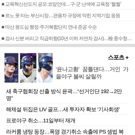
■ 교육혁신선도지 공모 코앞인데…구·군 난색에 교육청 ‘쩔쩔’
■ 르노 못 타는 부산시장…관용차 규정에 막힌 지역기업 응원
■ 마산 원도심 행정·주거복합단지 연내 준공 수순
■ 검사 신분 버리고 직급하향(10년 이하 저연차 검사)…檢 중수청행 기피
스포츠 +
‘윤나고황’ 꿈틀댄다…거인 가
을야구 불씨 살릴까
새 축구협회장 선출 방식 윤곽…“선거인단 192→2만
명”
해체설 뒤집은 LIV 골프…새 투자자 확보 ‘기사회생’
프로야구 취소…11일부터 재개
라커룸 냉탕 등장…폭염 경기취소 속출에 PS 셈법 복