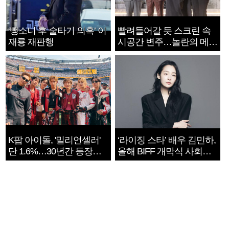
‘뺑소니 후 술타기 의혹’ 이
빨려들어갈 듯 스크린 속
재룡 재판행
시공간 변주…놀란의 메시
지는 ‘전쟁 속죄’
K팝 아이돌, '밀리언셀러'
‘라이징 스타’ 배우 김민하,
단 1.6%…30년간 등장
올해 BIFF 개막식 사회자
1182개팀 전수조사
확정