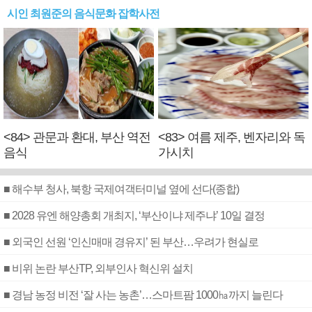
시인 최원준의 음식문화 잡학사전
<84> 관문과 환대, 부산 역전
<83> 여름 제주, 벤자리와 독
음식
가시치
■ 해수부 청사, 북항 국제여객터미널 옆에 선다(종합)
■ 2028 유엔 해양총회 개최지, ‘부산이냐 제주냐’ 10일 결정
■ 외국인 선원 ‘인신매매 경유지’ 된 부산…우려가 현실로
■ 비위 논란 부산TP, 외부인사 혁신위 설치
■ 경남 농정 비전 ‘잘 사는 농촌’…스마트팜 1000㏊까지 늘린다