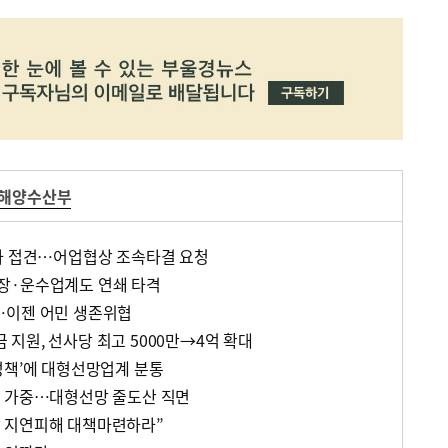
해양수산부
사 접견…어업협상 조속타결 요청
장·운수업계도 연쇄 타격
…이젠 어민 생존위협
지원, 선사당 최고 5000만→4억 확대
정책’에 대형선망업계 분통
난 가중…대형선망 줄도산 직면
 지연피해 대책마련하라”