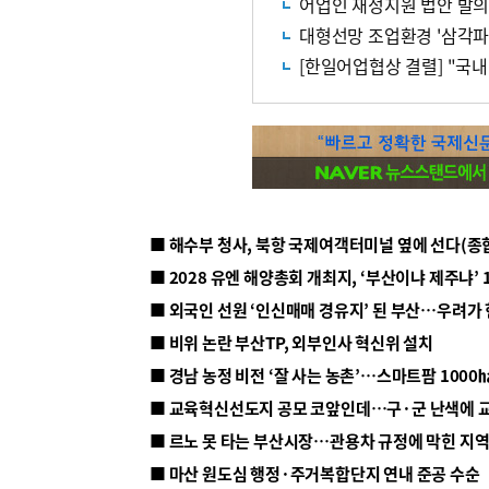
어업인 재정지원 법안 발의
대형선망 조업환경 '삼각파
[한일어업협상 결렬] "국내
■ 해수부 청사, 북항 국제여객터미널 옆에 선다(종
■ 2028 유엔 해양총회 개최지, ‘부산이냐 제주냐’ 
■ 외국인 선원 ‘인신매매 경유지’ 된 부산…우려가
■ 비위 논란 부산TP, 외부인사 혁신위 설치
■ 르노 못 타는 부산시장…관용차 규정에 막힌 지
■ 마산 원도심 행정·주거복합단지 연내 준공 수순