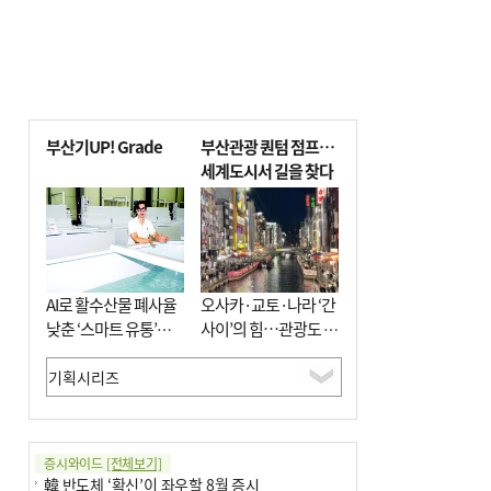
부산기UP! Grade
부산관광 퀀텀 점프…
세계도시서 길을 찾다
AI로 활수산물 폐사율
오사카·교토·나라 ‘간
낮춘 ‘스마트 유통’…
사이’의 힘…관광도 뭉
사막·산악지대 수출
쳐야 흥한다
도전
증시와이드
[전체보기]
韓 반도체 ‘확신’이 좌우할 8월 증시