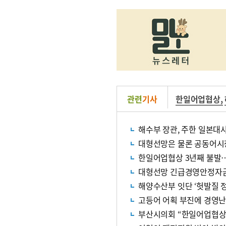
관련
기사
한일어업협상
,
해수부 장관, 주한 일본대
대형선망은 물론 공동어시
한일어업협상 3년째 불발
대형선망 긴급경영안정자금 
해양수산부 잇단 ‘헛발질 
고등어 어획 부진에 경영
부산시의회 “한일어업협상