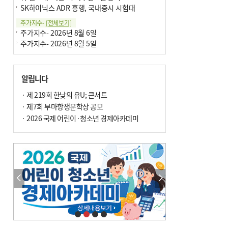
SK하이닉스 ADR 흥행, 국내증시 시험대
주가지수-
[전체보기]
주가지수- 2026년 8월 6일
주가지수- 2026년 8월 5일
알립니다
· 제 219회 한낮의 유U; 콘서트
· 제7회 부마항쟁문학상 공모
· 2026 국제 어린이·청소년 경제아카데미