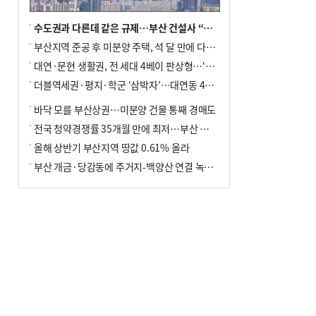
수도권과 다른데 같은 규제…부산 건설사 “쓰러지기 직전”
부산지역 준공 후 미분양 주택, 석 달 만에 다시 3000가구 넘어서
대연·문현 생활권, 전 세대 4베이 판상형…‘더샵 트리센트’ 내달 분양
더블역세권·평지·학군 ‘삼박자’…대연동 42층 브랜드 단지
바닥 모를 부산상권…미분양 건물 통째 경매도
전국 청약경쟁률 35개월 만에 최저…부산 미분양 ‘적체’ 심화
올해 상반기 부산지역 땅값 0.61% 올라
부산 개금·당감동에 주거지-백양산 연결 녹지 조성