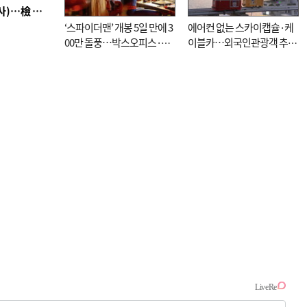
■ 검사 신분 버리고 직급하향(10년 이하 저연차 검사)…檢 중수청행 기피
‘스파이더맨’ 개봉 5일 만에 3
에어컨 없는 스카이캡슐·케
00만 돌풍…박스오피스·예
이블카…외국인관광객 추억
매율 동시 1위
대신 고역 될라