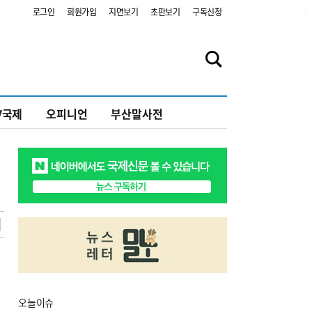
2
로그인
회원가입
지면보기
초판보기
구독신청
V국제
오피니언
부산말사전
오늘
이슈