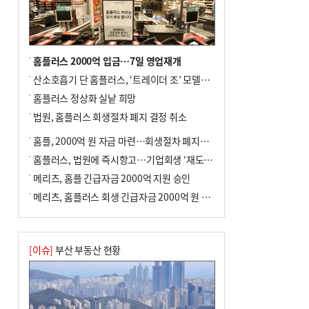
홈플러스 2000억 입금…7일 영업재개
산소호흡기 단 홈플러스, ‘트레이더 조’ 모델로 살아날까
홈플러스 정상화 실낱 희망
법원, 홈플러스 회생절차 폐지 결정 취소
홈플, 2000억 원 자금 마련…회생절차 폐지에 즉시항고(종합)
홈플러스, 법원에 즉시항고…기업회생 ‘재도전’
메리츠, 홈플 긴급자금 2000억 지원 승인
메리츠, 홈플러스 회생 긴급자금 2000억 원 지원 승인
[이슈]
부산 부동산 현황