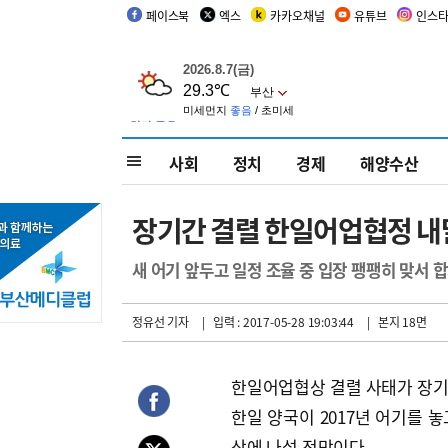
페이스북
엑스
카카오채널
유튜브
인스
사회
정치
경제
해양수산
장기간 결렬 한일어업협정 내
새 어기 앞두고 일정 조율 중 입장 팽팽히 맞서 
정유선 기자
| 입력 : 2017-05-28 19:03:44
| 본지 18면
한일어업협상 결렬 사태가 장
한일 양국이 2017년 어기를 놓
상에 나설 전망이다.