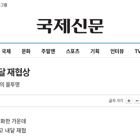
타그램
국제
문화
주말엔
스포츠
기획
인터뷰
T
달 재협상
합의 불투명
글자 크기
기화한 가운데
고 내달 재협