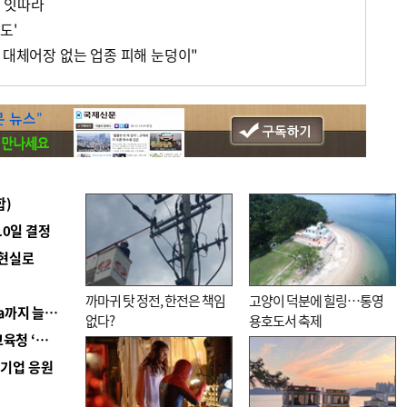
 잇따라
도'
 대체어장 없는 업종 피해 눈덩이"
합)
10일 결정
 현실로
까마귀 탓 정전, 한전은 책임
고양이 덕분에 힐링…통영
■ 경남 농정 비전 ‘잘 사는 농촌’…스마트팜 1000㏊까지 늘린다
없다?
용호도서 축제
■ 교육혁신선도지 공모 코앞인데…구·군 난색에 교육청 ‘쩔쩔’
역기업 응원