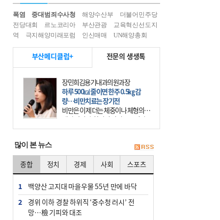
폭염
중대범죄수사청
해양수산부
더불어민주당
전당대회
르노코리아
부산관광
교육혁신선도지
역
극지해양미래포럼
인신매매
UN해양총회
부산메디클럽+
전문의 생생톡
장민희김용기내과의원과장
하루 500㎉ 줄이면 한주 0.5㎏ 감
량…비만치료는 장기전
비만은 이제 더는 체중이나 체형의 문
제가 아니다. 하나의 질병으로 인지
하고 치료와 관리를 해야 한다. 세계
보건기구(WHO)는 이미 1994년 비만
많이 본 뉴스
을 인류의 중요한
종합
정치
경제
사회
스포츠
1
백양산 고지대 마을우물 55년 만에 바닥
2
경위 이하 경찰 하위직 ‘중수청 러시’ 전
망…檢 기피와 대조