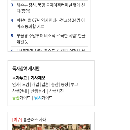
3
해수부 청사, 북항 국제여객터미널 옆에 선
다(종합)
4
피란마을 67년 역사인데…전교생 24명 아
미초 통폐합 기로
5
부울경 주말부터 비소식…‘극한 폭염’ 한풀
꺾일 듯
6
“낙동강권 삼락·을숙도·다대포 연결해 서
부산 관광 키우자”
7
오늘의 날씨- 2026년 8월 7일
독자참여 게시판
8
외국인 선원 ‘인신매매 경유지’ 된 부산…
독자투고
|
기사제보
우려가 현실로
인사
|
모임
|
개업
|
결혼
|
출산
|
동정
|
부고
9
산행안내
[사설] 해수부 신청사 북항으로 확정, 해양
|
산행후기
|
산행사진
수도 도약의 전환점
등산
가이드
|
낚시
가이드
10
르노 못 타는 부산시장…관용차 규정에 막
힌 지역기업 응원
[이슈]
홈플러스 사태