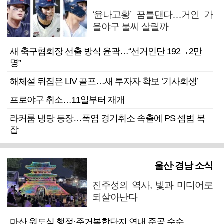
‘윤나고황’ 꿈틀댄다…거인 가
을야구 불씨 살릴까
새 축구협회장 선출 방식 윤곽…“선거인단 192→2만
명”
해체설 뒤집은 LIV 골프…새 투자자 확보 ‘기사회생’
프로야구 취소…11일부터 재개
라커룸 냉탕 등장…폭염 경기취소 속출에 PS 셈법 복
잡
울산·경남 소식
진주성의 역사, 빛과 미디어로
되살아난다
마산 원도심 행정·주거복합단지 연내 준공 수순