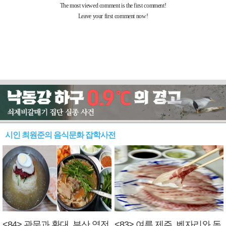
시인 최원준의 음식문화 잡학사전
<84> 관문과 환대, 부산 역전
<83> 여름 제주, 벤자리와 독