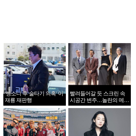
‘뺑소니 후 술타기 의혹’ 이
빨려들어갈 듯 스크린 속
재룡 재판행
시공간 변주…놀란의 메시
지는 ‘전쟁 속죄’