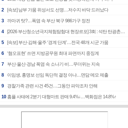
2
[속보] 남부 가뭄 위성서도 선명…저수지 바닥 드러났다
3
까마귀 탓?…폭염 속 부산 북구 986가구 정전
4
[2026 부산청소년극지체험탐험대 현장르포] 3회 : 석탄 탄광촌에서 북극 연구의 중심지로
5
[속보] 부산·김해·울주 ‘경계 단계’…전국 48개 시군 가뭄
6
‘혐오표현’ 쓰면 지방공무원 최대 파면까지 중징계
7
부산·울산·경남 폭염 속 소나기·비…무더위는 지속
8
이임생, 홍명보 선임 독단적 결정 아냐…면담 메모 제출
9
경찰가족 관련 사건 45건…그동안 파악조차 안해
10
홈플 사태에 2분기 대형마트 판매 9.4%↓…백화점은 14.8%↑