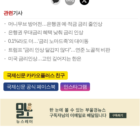
관련
기사
머니무브 방어전…은행권 예·적금 금리 줄인상
은행권 우대금리 혜택 낮춰 금리 인상
0.1%라도 더…‘금리 노마드족’의 대이동
트럼프 “금리 인상 달갑지 않다”…연준 노골적 비판
미국 금리인상…고민 깊어지는 한은
국제신문 카카오플러스 친구
국제신문 공식 페이스북
인스타그램