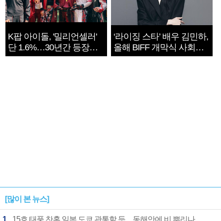
K팝 아이돌, '밀리언셀러'
‘라이징 스타’ 배우 김민하,
단 1.6%…30년간 등장
올해 BIFF 개막식 사회자
1182개팀 전수조사
확정
[많이 본 뉴스]
1
15호 태풍 찬홈 일본 도쿄 관통할 듯…동해안에 비 뿌리나