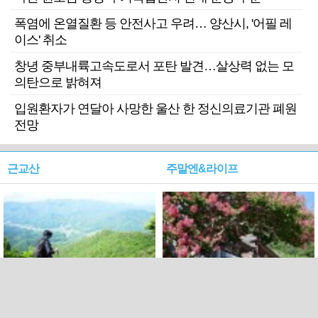
폭염에 온열질환 등 안전사고 우려… 양산시, '어필 레
이스' 취소
창녕 중부내륙고속도로서 포탄 발견…살상력 없는 모
의탄으로 밝혀져
입원환자가 연달아 사망한 울산 한 정신의료기관 폐원
전망
근교산
주말엔&라이프
근교산&그너머…상주·문경
폭염보다 더 뜨거워라…100