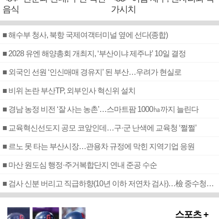
음식
가시치
■ 해수부 청사, 북항 국제여객터미널 옆에 선다(종합)
■ 2028 유엔 해양총회 개최지, ‘부산이냐 제주냐’ 10일 결정
■ 외국인 선원 ‘인신매매 경유지’ 된 부산…우려가 현실로
■ 비위 논란 부산TP, 외부인사 혁신위 설치
■ 경남 농정 비전 ‘잘 사는 농촌’…스마트팜 1000㏊까지 늘린다
■ 교육혁신선도지 공모 코앞인데…구·군 난색에 교육청 ‘쩔쩔’
■ 르노 못 타는 부산시장…관용차 규정에 막힌 지역기업 응원
■ 마산 원도심 행정·주거복합단지 연내 준공 수순
■ 검사 신분 버리고 직급하향(10년 이하 저연차 검사)…檢 중수청행 기피
스포츠 +