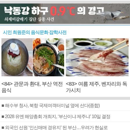
시인 최원준의 음식문화 잡학사전
<84> 관문과 환대, 부산 역전
<83> 여름 제주, 벤자리와 독
음식
가시치
■ 해수부 청사, 북항 국제여객터미널 옆에 선다(종합)
■ 2028 유엔 해양총회 개최지, ‘부산이냐 제주냐’ 10일 결정
■ 외국인 선원 ‘인신매매 경유지’ 된 부산…우려가 현실로