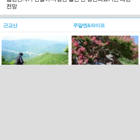
전망
근교산
주말엔&라이프
근교산&그너머…상주·문경
폭염보다 더 뜨거워라…100
청화산~시루봉
일을 붉게 불태울 ‘선비정신’
피었네
PC버전
엑스
페이스북
Copyright ⓒ 2015 All rights reserved by 국제신문