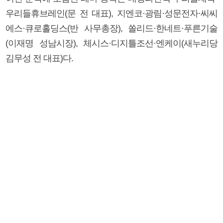
우리들휴브레인(문 전 대표), 지엔코·광림·성문전자·씨씨
에스·큐로홀딩스(반 사무총장), 쏠리드·한네트·푸른기술
(이재명 성남시장), 체시스·디지틀조선·엔케이(새누리당
김무성 전 대표)다.