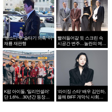
‘뺑소니 후 술타기 의혹’ 이
빨려들어갈 듯 스크린 속
재룡 재판행
시공간 변주…놀란의 메시
지는 ‘전쟁 속죄’
K팝 아이돌, '밀리언셀러'
‘라이징 스타’ 배우 김민하,
단 1.6%…30년간 등장
올해 BIFF 개막식 사회자
1182개팀 전수조사
확정