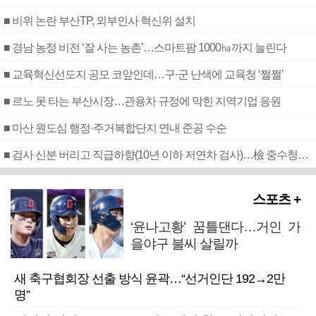
■ 비위 논란 부산TP, 외부인사 혁신위 설치
■ 경남 농정 비전 ‘잘 사는 농촌’…스마트팜 1000㏊까지 늘린다
■ 교육혁신선도지 공모 코앞인데…구·군 난색에 교육청 ‘쩔쩔’
■ 르노 못 타는 부산시장…관용차 규정에 막힌 지역기업 응원
■ 마산 원도심 행정·주거복합단지 연내 준공 수순
■ 검사 신분 버리고 직급하향(10년 이하 저연차 검사)…檢 중수청행 기피
스포츠 +
‘윤나고황’ 꿈틀댄다…거인 가
을야구 불씨 살릴까
새 축구협회장 선출 방식 윤곽…“선거인단 192→2만
명”