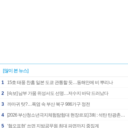
[많이 본 뉴스]
1
15호 태풍 찬홈 일본 도쿄 관통할 듯…동해안에 비 뿌리나
2
[속보] 남부 가뭄 위성서도 선명…저수지 바닥 드러났다
3
까마귀 탓?…폭염 속 부산 북구 986가구 정전
4
[2026 부산청소년극지체험탐험대 현장르포] 3회 : 석탄 탄광촌에서 북극 연구의 중심지로
5
‘혐오표현’ 쓰면 지방공무원 최대 파면까지 중징계