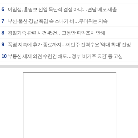
6
이임생, 홍명보 선임 독단적 결정 아냐…면담 메모 제출
7
부산·울산·경남 폭염 속 소나기·비…무더위는 지속
8
경찰가족 관련 사건 45건…그동안 파악조차 안해
9
폭염 지속에 휴가 종료까지…이번주 전력수요 '역대 최대' 전망
10
부동산 세제 의견 수천건 쇄도…정부 '비거주 요건' 등 고심