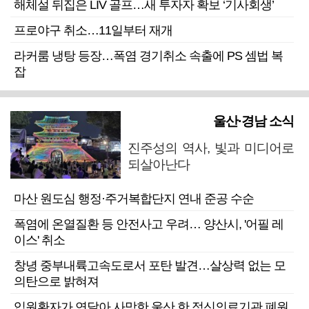
해체설 뒤집은 LIV 골프…새 투자자 확보 ‘기사회생’
프로야구 취소…11일부터 재개
라커룸 냉탕 등장…폭염 경기취소 속출에 PS 셈법 복
잡
울산·경남 소식
진주성의 역사, 빛과 미디어로
되살아난다
마산 원도심 행정·주거복합단지 연내 준공 수순
폭염에 온열질환 등 안전사고 우려… 양산시, '어필 레
이스' 취소
창녕 중부내륙고속도로서 포탄 발견…살상력 없는 모
의탄으로 밝혀져
입원환자가 연달아 사망한 울산 한 정신의료기관 폐원