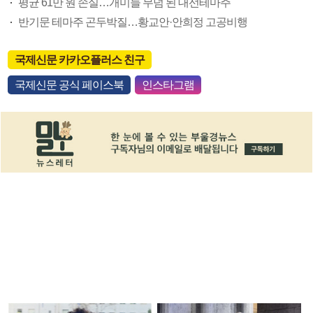
평균 61만 원 손실…개미들 무덤 된 대선테마주
반기문 테마주 곤두박질…황교안·안희정 고공비행
국제신문 카카오플러스 친구
국제신문 공식 페이스북
인스타그램