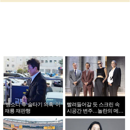
‘뺑소니 후 술타기 의혹’ 이
빨려들어갈 듯 스크린 속
재룡 재판행
시공간 변주…놀란의 메시
지는 ‘전쟁 속죄’