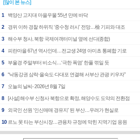
[많이 본 뉴스]
1
백양산 고지대 마을우물 55년 만에 바닥
2
경위 이하 경찰 하위직 ‘중수청 러시’ 전망…檢 기피와 대조
3
해수부 청사, 북항 국제여객터미널 옆에 선다(종합)
4
피란마을 67년 역사인데…전교생 24명 아미초 통폐합 기로
5
부울경 주말부터 비소식…‘극한 폭염’ 한풀 꺾일 듯
6
“낙동강권 삼락·을숙도·다대포 연결해 서부산 관광 키우자”
7
오늘의 날씨- 2026년 8월 7일
8
[사설] 해수부 신청사 북항으로 확정, 해양수도 도약의 전환점
9
외국인 선원 ‘인신매매 경유지’ 된 부산…우려가 현실로
10
르노 못 타는 부산시장…관용차 규정에 막힌 지역기업 응원