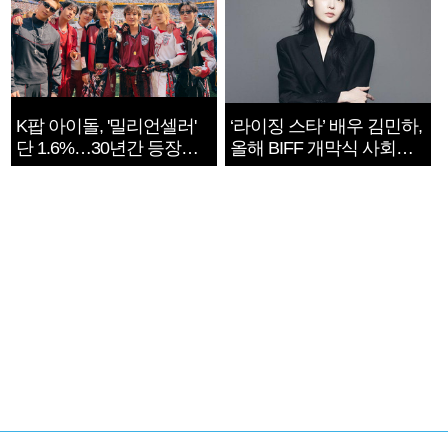
K팝 아이돌, '밀리언셀러'
‘라이징 스타’ 배우 김민하,
단 1.6%…30년간 등장
올해 BIFF 개막식 사회자
1182개팀 전수조사
확정