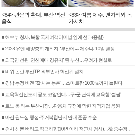
<84> 관문과 환대, 부산 역전
<83> 여름 제주, 벤자리와 독
음식
가시치
■ 해수부 청사, 북항 국제여객터미널 옆에 선다(종합)
■ 2028 유엔 해양총회 개최지, ‘부산이냐 제주냐’ 10일 결정
■ 외국인 선원 ‘인신매매 경유지’ 된 부산…우려가 현실로
■ 비위 논란 부산TP, 외부인사 혁신위 설치
■ 경남 농정 비전 ‘잘 사는 농촌’…스마트팜 1000㏊까지 늘린다
■ 교육혁신선도지 공모 코앞인데…구·군 난색에 교육청 ‘쩔쩔’
■ 르노 못 타는 부산시장…관용차 규정에 막힌 지역기업 응원
■ 마산 원도심 행정·주거복합단지 연내 준공 수순
■ 검사 신분 버리고 직급하향(10년 이하 저연차 검사)…檢 중수청행 기피