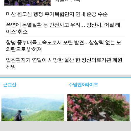
마산 원도심 행정·주거복합단지 연내 준공 수순
폭염에 온열질환 등 안전사고 우려… 양산시, '어필 레
이스' 취소
창녕 중부내륙고속도로서 포탄 발견…살상력 없는 모
의탄으로 밝혀져
입원환자가 연달아 사망한 울산 한 정신의료기관 폐원
전망
근교산
주말엔&라이프