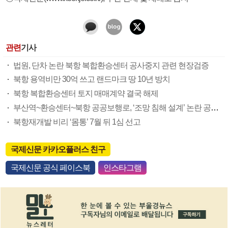
관련
기사
법원, 단차 논란 북항 복합환승센터 공사중지 관련 현장검증
북항 용역비만 30억 쓰고 랜드마크 땅 10년 방치
북항 복합환승센터 토지 매매계약 결국 해제
부산역~환승센터~북항 공공보행로, ‘조망 침해 설계’ 논란 공사중단 위기
북항재개발 비리 ‘몸통’ 7월 뒤 1심 선고
국제신문 카카오플러스 친구
국제신문 공식 페이스북
인스타그램