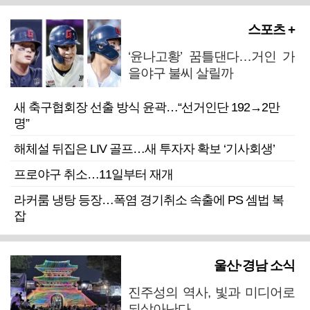
스포츠 +
‘윤나고황’ 꿈틀댄다…거인 가
을야구 불씨 살릴까
새 축구협회장 선출 방식 윤곽…“선거인단 192→2만
명”
해체설 뒤집은 LIV 골프…새 투자자 확보 ‘기사회생’
프로야구 취소…11일부터 재개
라커룸 냉탕 등장…폭염 경기취소 속출에 PS 셈법 복
잡
울산·경남 소식
진주성의 역사, 빛과 미디어로
되살아난다