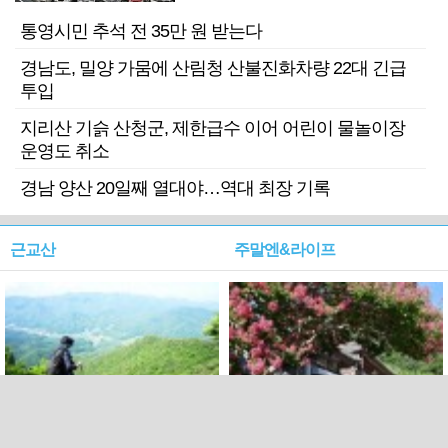
기 검거
통영시민 추석 전 35만 원 받는다
경남도, 밀양 가뭄에 산림청 산불진화차량 22대 긴급
투입
지리산 기슭 산청군, 제한급수 이어 어린이 물놀이장
운영도 취소
경남 양산 20일째 열대야…역대 최장 기록
근교산
주말엔&라이프
근교산&그너머…상주·문경
폭염보다 더 뜨거워라…100