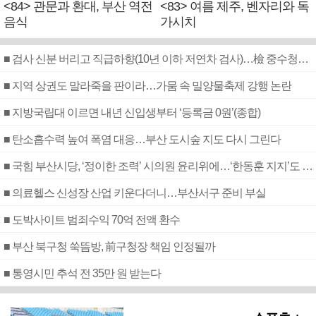
<84> 관문과 환대, 부산 역전
<83> 여름 제주, 벤자리와 독
음식
가시치
■ 검사 신분 버리고 직급하향(10년 이하 저연차 검사)…檢 중수청행 기피
■ 지역 상권도 말라죽을 판이라…가뭄 속 밀양물축제 강행 논란
■ 지방국립대 이르면 내년 신입생부터 ‘등록금 0원’(종합)
■ 탄소흡수력 높여 폭염 대응…부산 도시숲 지도 다시 그린다
■ 국힘 부산시당, ‘정이한 조력’ 시의원 윤리위에…‘한동훈 지지’도 신고접수
■ 의료헬스 신성장 산업 키운다더니…부산서구 준비 부실
■ 도박사이트 범죄수익 70억 전액 환수
■ 부산 북구청 쑥뜸방, 前구청장 책임 인정될까
■ 통영시민 추석 전 35만 원 받는다