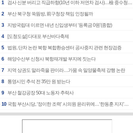
1
검사 신분 버리고 직급하향(10년 이하 저연차 검사)…檢 중수청행 기피
2
부산 북구청 쑥뜸방, 前구청장 책임 인정될까
3
지방국립대 이르면 내년 신입생부터 ‘등록금 0원’(종합)
4
[도청도설] 다대포 부산바다축제
5
법원, 단차 논란 북항 복합환승센터 공사중지 관련 현장검증
6
해양수산부 신청사 북항재개발 부지에 짓는다
7
지역 상권도 말라죽을 판이라…가뭄 속 밀양물축제 강행 논란
8
통영시민 추석 전 35만 원 받는다
9
부산 철강공장 50대 노동자 추락사
10
국힘 부산시당, ‘정이한 조력’ 시의원 윤리위에…‘한동훈 지지’도 신고접수