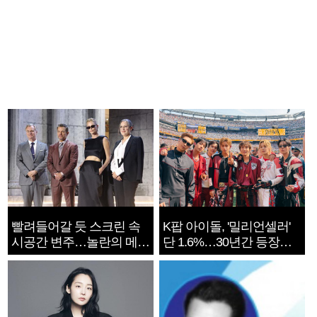
빨려들어갈 듯 스크린 속
K팝 아이돌, '밀리언셀러'
시공간 변주…놀란의 메시
단 1.6%…30년간 등장
지는 ‘전쟁 속죄’
1182개팀 전수조사