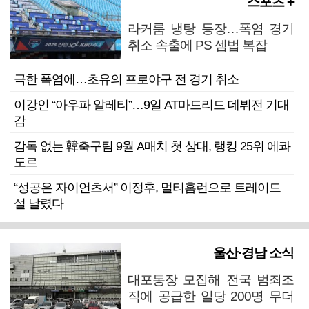
스포츠 +
라커룸 냉탕 등장…폭염 경기
취소 속출에 PS 셈법 복잡
극한 폭염에…초유의 프로야구 전 경기 취소
이강인 “아우파 알레티”…9일 AT마드리드 데뷔전 기대
감
감독 없는 韓축구팀 9월 A매치 첫 상대, 랭킹 25위 에콰
도르
“성공은 자이언츠서” 이정후, 멀티홈런으로 트레이드
설 날렸다
울산·경남 소식
대포통장 모집해 전국 범죄조
직에 공급한 일당 200명 무더