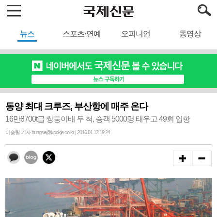
뉴스
스포츠·연예
오피니언
동영상
동양 최대 크루즈, 부산항에 매주 온다
16만8700t급 쌍둥이배 두 척, 승객 5000명 태우고 49회 입항
이승렬 기자 bungse@kookje.co.kr | 2016.01.12 19:24