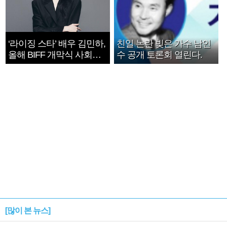
‘라이징 스타’ 배우 김민하,
친일 논란 빚은 가수 남인
올해 BIFF 개막식 사회자
수 공개 토론회 열린다.
확정
[많이 본 뉴스]