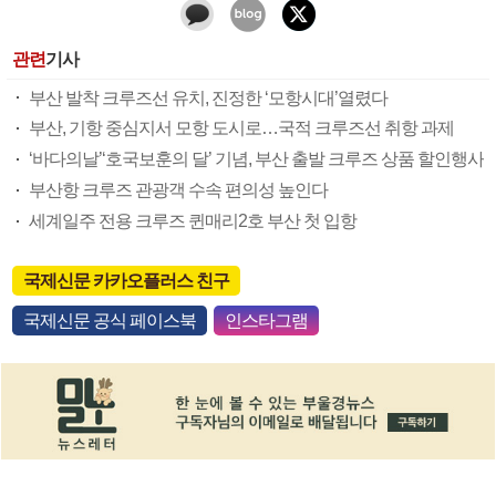
관련
기사
부산 발착 크루즈선 유치, 진정한 ‘모항시대’열렸다
부산, 기항 중심지서 모항 도시로…국적 크루즈선 취항 과제
‘바다의날’‘호국보훈의 달’ 기념, 부산 출발 크루즈 상품 할인행사
부산항 크루즈 관광객 수속 편의성 높인다
세계일주 전용 크루즈 퀸매리2호 부산 첫 입항
국제신문 카카오플러스 친구
국제신문 공식 페이스북
인스타그램