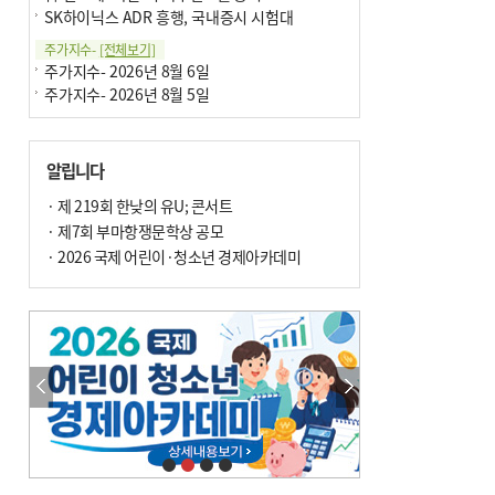
SK하이닉스 ADR 흥행, 국내증시 시험대
주가지수-
[전체보기]
주가지수- 2026년 8월 6일
주가지수- 2026년 8월 5일
알립니다
· 제 219회 한낮의 유U; 콘서트
· 제7회 부마항쟁문학상 공모
· 2026 국제 어린이·청소년 경제아카데미