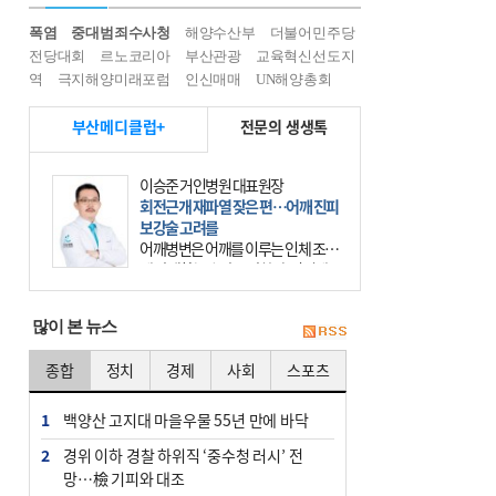
폭염
중대범죄수사청
해양수산부
더불어민주당
전당대회
르노코리아
부산관광
교육혁신선도지
역
극지해양미래포럼
인신매매
UN해양총회
부산메디클럽+
전문의 생생톡
이승준 거인병원 대표원장
회전근개 재파열 잦은 편…어깨 진피
보강술 고려를
어깨병변은 어깨를 이루는 인체 조직
에 발생하는 손상을 말한다. 여기에
는 오십견과 회전근개 증후군, 어깨
의 석회성 힘줄염 등이 있다. 국민건
많이 본 뉴스
강보험에 의하면 어깨병변
종합
정치
경제
사회
스포츠
1
백양산 고지대 마을우물 55년 만에 바닥
2
경위 이하 경찰 하위직 ‘중수청 러시’ 전
망…檢 기피와 대조