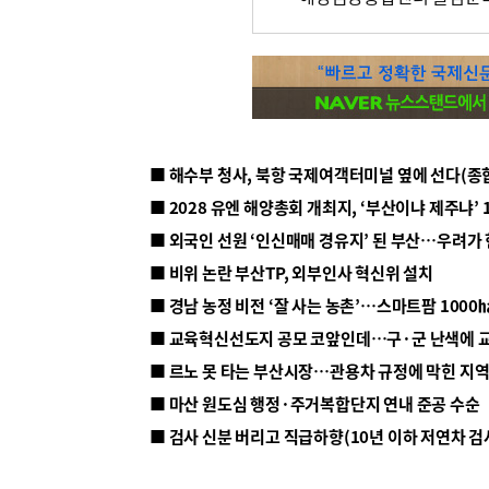
■ 해수부 청사, 북항 국제여객터미널 옆에 선다(종
■ 2028 유엔 해양총회 개최지, ‘부산이냐 제주냐’ 
■ 외국인 선원 ‘인신매매 경유지’ 된 부산…우려가
■ 비위 논란 부산TP, 외부인사 혁신위 설치
■ 르노 못 타는 부산시장…관용차 규정에 막힌 지
■ 마산 원도심 행정·주거복합단지 연내 준공 수순