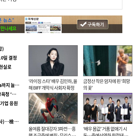
합)
10일 결정
 현실로
‘라이징 스타’ 배우 김민하, 올
금정산 작은 암자에 핀 ‘희망
■ 경남 농정 비전 ‘잘 사는 농촌’…스마트팜 1000㏊까지 늘린다
해 BIFF 개막식 사회자 확정
의 꽃’
■ 교육혁신선도지 공모 코앞인데…구·군 난색에 교육청 ‘쩔쩔’
역기업 응원
■ 검사 신분 버리고 직급하향(10년 이하 저연차 검사)…檢 중수청행 기피
올여름 절대강자 3파전…흥
‘배우 몸값’ 거품 없애기 시
행 조급증에 변칙·무리수 마
동…중예산영화 한정돼 실