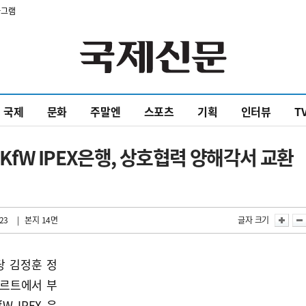
타그램
국제
문화
주말엔
스포츠
기획
인터뷰
T
W IPEX은행, 상호협력 양해각서 교환
:23
| 본지 14면
글자 크기
당 김정훈 정
푸르트에서 부
 IPEX 은