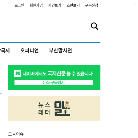
2
로그인
회원가입
지면보기
초판보기
구독신청
V국제
오피니언
부산말사전
오늘
이슈