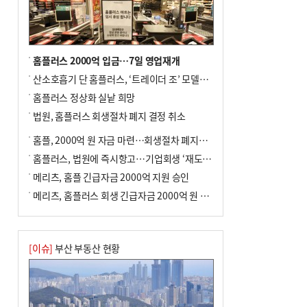
홈플러스 2000억 입금…7일 영업재개
산소호흡기 단 홈플러스, ‘트레이더 조’ 모델로 살아날까
홈플러스 정상화 실낱 희망
법원, 홈플러스 회생절차 폐지 결정 취소
홈플, 2000억 원 자금 마련…회생절차 폐지에 즉시항고(종합)
홈플러스, 법원에 즉시항고…기업회생 ‘재도전’
메리츠, 홈플 긴급자금 2000억 지원 승인
메리츠, 홈플러스 회생 긴급자금 2000억 원 지원 승인
[이슈]
부산 부동산 현황