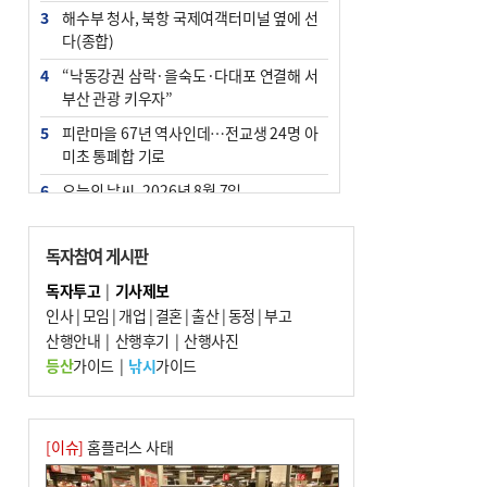
3
해수부 청사, 북항 국제여객터미널 옆에 선
다(종합)
4
“낙동강권 삼락·을숙도·다대포 연결해 서
부산 관광 키우자”
5
피란마을 67년 역사인데…전교생 24명 아
미초 통폐합 기로
6
오늘의 날씨- 2026년 8월 7일
7
부울경 주말부터 비소식…‘극한 폭염’ 한풀
꺾일 듯
독자참여 게시판
8
[사설] 해수부 신청사 북항으로 확정, 해양
독자투고
|
기사제보
수도 도약의 전환점
인사
|
모임
|
개업
|
결혼
|
출산
|
동정
|
부고
9
산행안내
외국인 선원 ‘인신매매 경유지’ 된 부산…
|
산행후기
|
산행사진
우려가 현실로
등산
가이드
|
낚시
가이드
10
르노 못 타는 부산시장…관용차 규정에 막
힌 지역기업 응원
[이슈]
홈플러스 사태