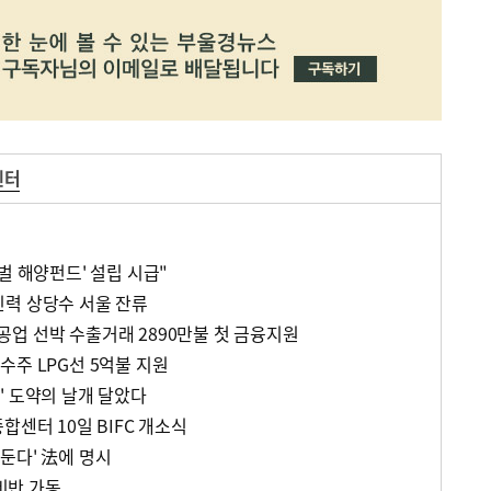
센터
벌 해양펀드' 설립 시급"
력 상당수 서울 잔류
업 선박 수출거래 2890만불 첫 금융지원
수주 LPG선 5억불 지원
' 도약의 날개 달았다
합센터 10일 BIFC 개소식
둔다' 法에 명시
비반 가동