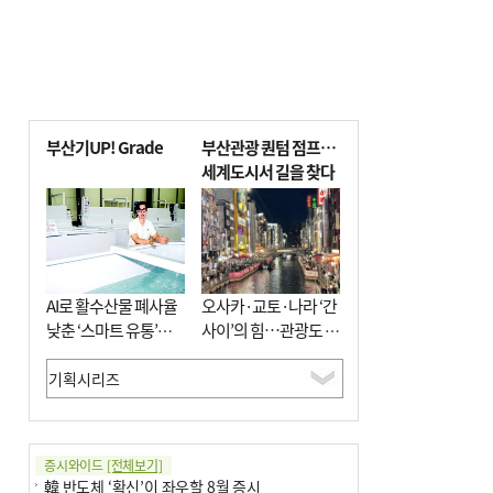
부산기UP! Grade
부산관광 퀀텀 점프…
세계도시서 길을 찾다
AI로 활수산물 폐사율
오사카·교토·나라 ‘간
낮춘 ‘스마트 유통’…
사이’의 힘…관광도 뭉
사막·산악지대 수출
쳐야 흥한다
도전
증시와이드
[전체보기]
韓 반도체 ‘확신’이 좌우할 8월 증시