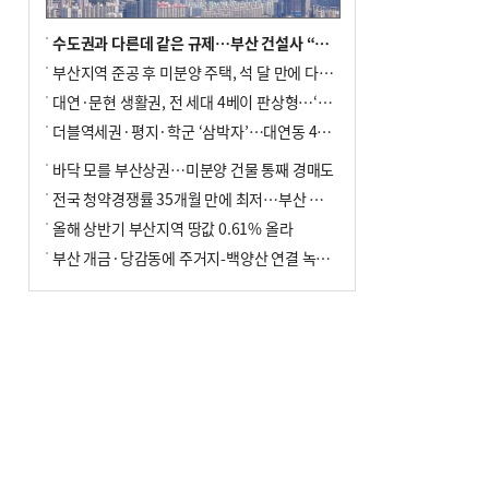
수도권과 다른데 같은 규제…부산 건설사 “쓰러지기 직전”
부산지역 준공 후 미분양 주택, 석 달 만에 다시 3000가구 넘어서
대연·문현 생활권, 전 세대 4베이 판상형…‘더샵 트리센트’ 내달 분양
더블역세권·평지·학군 ‘삼박자’…대연동 42층 브랜드 단지
바닥 모를 부산상권…미분양 건물 통째 경매도
전국 청약경쟁률 35개월 만에 최저…부산 미분양 ‘적체’ 심화
올해 상반기 부산지역 땅값 0.61% 올라
부산 개금·당감동에 주거지-백양산 연결 녹지 조성