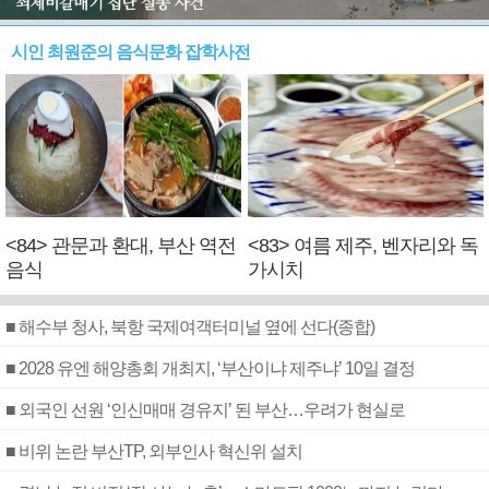
시인 최원준의 음식문화 잡학사전
<84> 관문과 환대, 부산 역전
<83> 여름 제주, 벤자리와 독
음식
가시치
■ 해수부 청사, 북항 국제여객터미널 옆에 선다(종합)
■ 2028 유엔 해양총회 개최지, ‘부산이냐 제주냐’ 10일 결정
■ 외국인 선원 ‘인신매매 경유지’ 된 부산…우려가 현실로
■ 비위 논란 부산TP, 외부인사 혁신위 설치