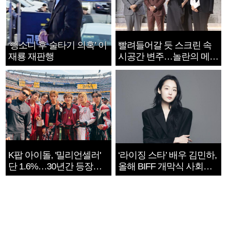
‘뺑소니 후 술타기 의혹’ 이
빨려들어갈 듯 스크린 속
재룡 재판행
시공간 변주…놀란의 메시
지는 ‘전쟁 속죄’
K팝 아이돌, '밀리언셀러'
‘라이징 스타’ 배우 김민하,
단 1.6%…30년간 등장
올해 BIFF 개막식 사회자
1182개팀 전수조사
확정