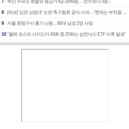
7
부산 주유소 휘발유 평균가 ℓ당 1849원… 전주보다 3원 ↓
8
[속보] ‘심판 성접대’ 논란 축구협회 공식 사과…“현재는 부적절 행위 없어”
9
서울 중랑구서 흉기 난동…60대 남성 2명 사망
10
"올해 코스피 사이드카 43회 중 25회는 삼전닉스 ETF 이후 발생"