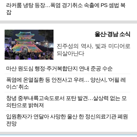
라커룸 냉탕 등장…폭염 경기취소 속출에 PS 셈법 복
잡
울산·경남 소식
진주성의 역사, 빛과 미디어로
되살아난다
마산 원도심 행정·주거복합단지 연내 준공 수순
폭염에 온열질환 등 안전사고 우려… 양산시, '어필 레
이스' 취소
창녕 중부내륙고속도로서 포탄 발견…살상력 없는 모
의탄으로 밝혀져
입원환자가 연달아 사망한 울산 한 정신의료기관 폐원
전망