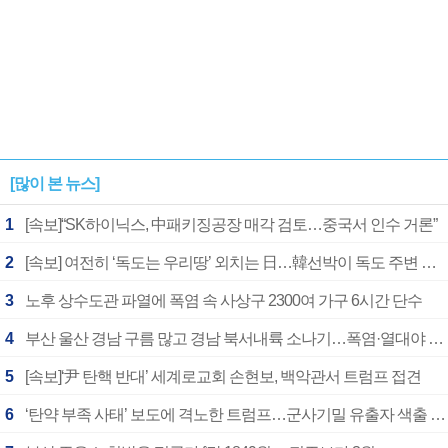
[많이 본 뉴스]
1
[속보]“SK하이닉스, 中패키징공장 매각 검토…중국서 인수 거론”
2
[속보] 여전히 ‘독도는 우리땅’ 외치는 日…韓선박이 독도 주변 해양조사 활동하자 반발
3
노후 상수도관 파열에 폭염 속 사상구 2300여 가구 6시간 단수
4
부산 울산 경남 구름 많고 경남 북서내륙 소나기…폭염·열대야 계속
5
[속보]‘尹 탄핵 반대’ 세계로교회 손현보, 백악관서 트럼프 접견
6
‘탄약 부족 사태’ 보도에 격노한 트럼프…군사기밀 유출자 색출 지시