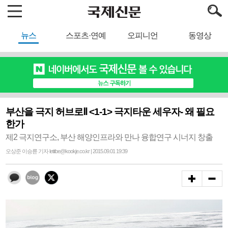
뉴스
스포츠·연예
오피니언
동영상
부산을 극지 허브로Ⅱ <1-1> 극지타운 세우자- 왜 필요
한가
제2 극지연구소, 부산 해양인프라와 만나 융합연구 시너지 창출
오상준 이승륜 기자 letitbe@kookje.co.kr | 2015.09.01 19:39