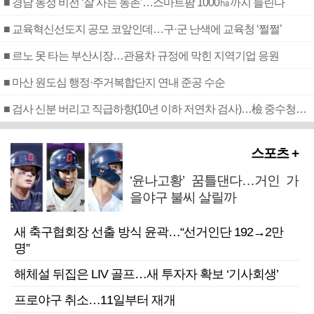
■ 경남 농정 비전 ‘잘 사는 농촌’…스마트팜 1000㏊까지 늘린다
■ 교육혁신선도지 공모 코앞인데…구·군 난색에 교육청 ‘쩔쩔’
■ 르노 못 타는 부산시장…관용차 규정에 막힌 지역기업 응원
■ 마산 원도심 행정·주거복합단지 연내 준공 수순
■ 검사 신분 버리고 직급하향(10년 이하 저연차 검사)…檢 중수청행 기피
스포츠 +
‘윤나고황’ 꿈틀댄다…거인 가
을야구 불씨 살릴까
새 축구협회장 선출 방식 윤곽…“선거인단 192→2만
명”
해체설 뒤집은 LIV 골프…새 투자자 확보 ‘기사회생’
프로야구 취소…11일부터 재개