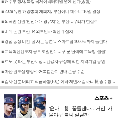
■ 해수부 청사, 북항 국제여객터미널 옆에 선다(종합)
■ 2028 유엔 해양총회 개최지, ‘부산이냐 제주냐’ 10일 결정
■ 외국인 선원 ‘인신매매 경유지’ 된 부산…우려가 현실로
■ 비위 논란 부산TP, 외부인사 혁신위 설치
■ 경남 농정 비전 ‘잘 사는 농촌’…스마트팜 1000㏊까지 늘린다
■ 교육혁신선도지 공모 코앞인데…구·군 난색에 교육청 ‘쩔쩔’
■ 르노 못 타는 부산시장…관용차 규정에 막힌 지역기업 응원
■ 마산 원도심 행정·주거복합단지 연내 준공 수순
■ 검사 신분 버리고 직급하향(10년 이하 저연차 검사)…檢 중수청행 기피
스포츠 +
‘윤나고황’ 꿈틀댄다…거인 가
을야구 불씨 살릴까