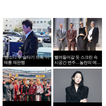
‘뺑소니 후 술타기 의혹’ 이
빨려들어갈 듯 스크린 속
재룡 재판행
시공간 변주…놀란의 메시
지는 ‘전쟁 속죄’