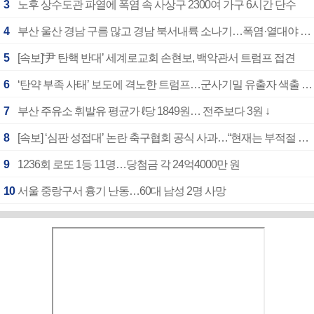
3
노후 상수도관 파열에 폭염 속 사상구 2300여 가구 6시간 단수
4
부산 울산 경남 구름 많고 경남 북서내륙 소나기…폭염·열대야 계속
5
[속보]‘尹 탄핵 반대’ 세계로교회 손현보, 백악관서 트럼프 접견
6
‘탄약 부족 사태’ 보도에 격노한 트럼프…군사기밀 유출자 색출 지시
7
부산 주유소 휘발유 평균가 ℓ당 1849원… 전주보다 3원 ↓
8
[속보] ‘심판 성접대’ 논란 축구협회 공식 사과…“현재는 부적절 행위 없어”
9
1236회 로또 1등 11명…당첨금 각 24억4000만 원
10
서울 중랑구서 흉기 난동…60대 남성 2명 사망