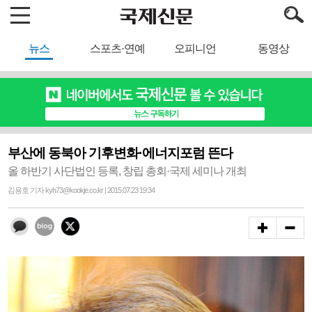
뉴스
스포츠·연예
오피니언
동영상
부산에 동북아 기후변화·에너지포럼 뜬다
올 하반기 사단법인 등록, 창립 총회·국제 세미나 개최
김용호 기자 kyh73@kookje.co.kr | 2015.07.23 19:34