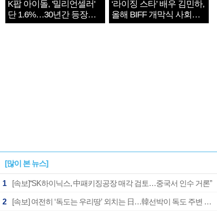
K팝 아이돌, '밀리언셀러'
‘라이징 스타’ 배우 김민하,
단 1.6%…30년간 등장
올해 BIFF 개막식 사회자
1182개팀 전수조사
확정
[많이 본 뉴스]
1
[속보]“SK하이닉스, 中패키징공장 매각 검토…중국서 인수 거론”
2
[속보] 여전히 ‘독도는 우리땅’ 외치는 日…韓선박이 독도 주변 해양조사 활동하자 반발