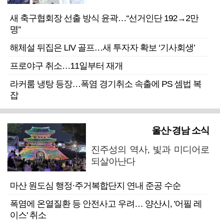
새 축구협회장 선출 방식 윤곽…“선거인단 192→2만
명”
해체설 뒤집은 LIV 골프…새 투자자 확보 ‘기사회생’
프로야구 취소…11일부터 재개
라커룸 냉탕 등장…폭염 경기취소 속출에 PS 셈법 복
잡
울산·경남 소식
진주성의 역사, 빛과 미디어로
되살아난다
마산 원도심 행정·주거복합단지 연내 준공 수순
폭염에 온열질환 등 안전사고 우려… 양산시, '어필 레
이스' 취소