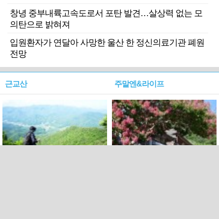
창녕 중부내륙고속도로서 포탄 발견…살상력 없는 모
의탄으로 밝혀져
입원환자가 연달아 사망한 울산 한 정신의료기관 폐원
전망
근교산
주말엔&라이프
근교산&그너머…상주·문경
폭염보다 더 뜨거워라…100
청화산~시루봉
일을 붉게 불태울 ‘선비정신’
피었네