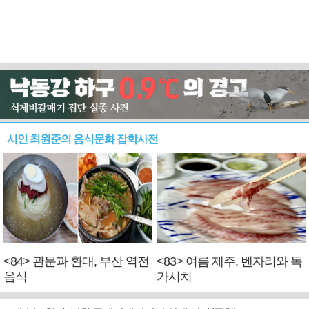
시인 최원준의 음식문화 잡학사전
<84> 관문과 환대, 부산 역전
<83> 여름 제주, 벤자리와 독
음식
가시치