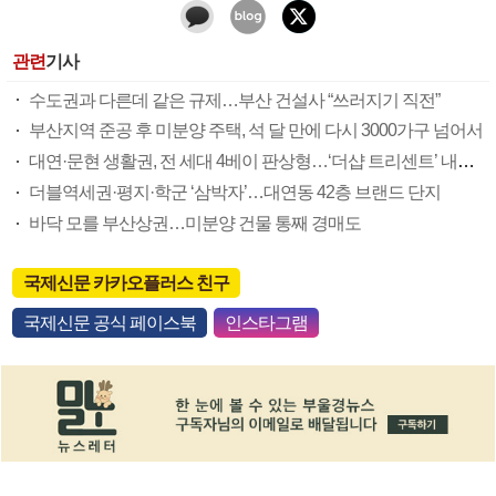
관련
기사
수도권과 다른데 같은 규제…부산 건설사 “쓰러지기 직전”
부산지역 준공 후 미분양 주택, 석 달 만에 다시 3000가구 넘어서
대연·문현 생활권, 전 세대 4베이 판상형…‘더샵 트리센트’ 내달 분양
더블역세권·평지·학군 ‘삼박자’…대연동 42층 브랜드 단지
바닥 모를 부산상권…미분양 건물 통째 경매도
국제신문 카카오플러스 친구
국제신문 공식 페이스북
인스타그램