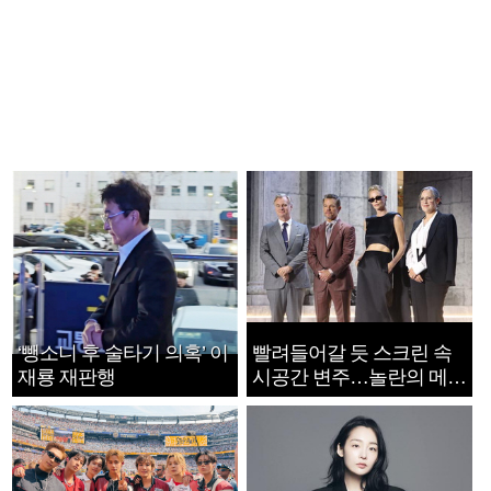
‘뺑소니 후 술타기 의혹’ 이
빨려들어갈 듯 스크린 속
재룡 재판행
시공간 변주…놀란의 메시
지는 ‘전쟁 속죄’