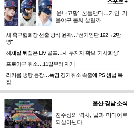
스포츠 +
‘윤나고황’ 꿈틀댄다…거인 가
을야구 불씨 살릴까
새 축구협회장 선출 방식 윤곽…“선거인단 192→2만
명”
해체설 뒤집은 LIV 골프…새 투자자 확보 ‘기사회생’
프로야구 취소…11일부터 재개
라커룸 냉탕 등장…폭염 경기취소 속출에 PS 셈법 복
잡
울산·경남 소식
진주성의 역사, 빛과 미디어로
되살아난다