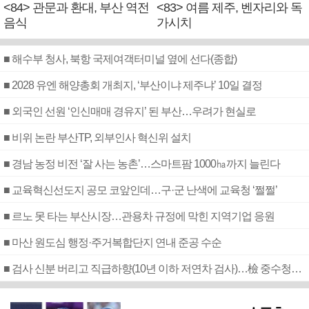
<84> 관문과 환대, 부산 역전
<83> 여름 제주, 벤자리와 독
음식
가시치
■ 해수부 청사, 북항 국제여객터미널 옆에 선다(종합)
■ 2028 유엔 해양총회 개최지, ‘부산이냐 제주냐’ 10일 결정
■ 외국인 선원 ‘인신매매 경유지’ 된 부산…우려가 현실로
■ 비위 논란 부산TP, 외부인사 혁신위 설치
■ 경남 농정 비전 ‘잘 사는 농촌’…스마트팜 1000㏊까지 늘린다
■ 교육혁신선도지 공모 코앞인데…구·군 난색에 교육청 ‘쩔쩔’
■ 르노 못 타는 부산시장…관용차 규정에 막힌 지역기업 응원
■ 마산 원도심 행정·주거복합단지 연내 준공 수순
■ 검사 신분 버리고 직급하향(10년 이하 저연차 검사)…檢 중수청행 기피