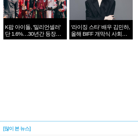
K팝 아이돌, '밀리언셀러'
‘라이징 스타’ 배우 김민하,
단 1.6%…30년간 등장
올해 BIFF 개막식 사회자
1182개팀 전수조사
확정
[많이 본 뉴스]