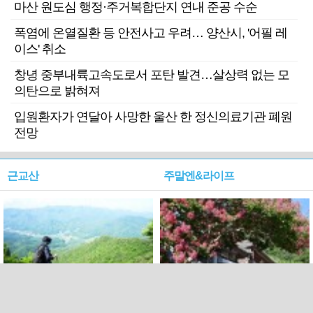
마산 원도심 행정·주거복합단지 연내 준공 수순
폭염에 온열질환 등 안전사고 우려… 양산시, '어필 레
이스' 취소
창녕 중부내륙고속도로서 포탄 발견…살상력 없는 모
의탄으로 밝혀져
입원환자가 연달아 사망한 울산 한 정신의료기관 폐원
전망
근교산
주말엔&라이프
근교산&그너머…상주·문경
폭염보다 더 뜨거워라…100