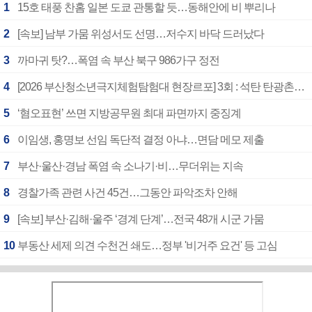
1
15호 태풍 찬홈 일본 도쿄 관통할 듯…동해안에 비 뿌리나
2
[속보] 남부 가뭄 위성서도 선명…저수지 바닥 드러났다
3
까마귀 탓?…폭염 속 부산 북구 986가구 정전
4
[2026 부산청소년극지체험탐험대 현장르포] 3회 : 석탄 탄광촌에서 북극 연구의 중심지로
5
‘혐오표현’ 쓰면 지방공무원 최대 파면까지 중징계
6
이임생, 홍명보 선임 독단적 결정 아냐…면담 메모 제출
7
부산·울산·경남 폭염 속 소나기·비…무더위는 지속
8
경찰가족 관련 사건 45건…그동안 파악조차 안해
9
[속보] 부산·김해·울주 ‘경계 단계’…전국 48개 시군 가뭄
10
부동산 세제 의견 수천건 쇄도…정부 '비거주 요건' 등 고심