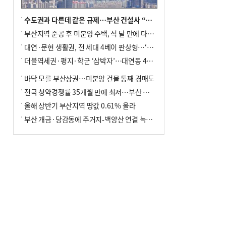
수도권과 다른데 같은 규제…부산 건설사 “쓰러지기 직전”
부산지역 준공 후 미분양 주택, 석 달 만에 다시 3000가구 넘어서
대연·문현 생활권, 전 세대 4베이 판상형…‘더샵 트리센트’ 내달 분양
더블역세권·평지·학군 ‘삼박자’…대연동 42층 브랜드 단지
바닥 모를 부산상권…미분양 건물 통째 경매도
전국 청약경쟁률 35개월 만에 최저…부산 미분양 ‘적체’ 심화
올해 상반기 부산지역 땅값 0.61% 올라
부산 개금·당감동에 주거지-백양산 연결 녹지 조성