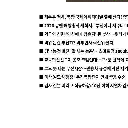
■ 해수부 청사, 북항 국제여객터미널 옆에 선다(종
■ 2028 유엔 해양총회 개최지, ‘부산이냐 제주냐’ 
■ 외국인 선원 ‘인신매매 경유지’ 된 부산…우려가
■ 비위 논란 부산TP, 외부인사 혁신위 설치
■ 르노 못 타는 부산시장…관용차 규정에 막힌 지
■ 마산 원도심 행정·주거복합단지 연내 준공 수순