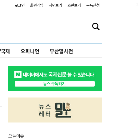
2
로그인
회원가입
지면보기
초판보기
구독신청
V국제
오피니언
부산말사전
오늘
이슈