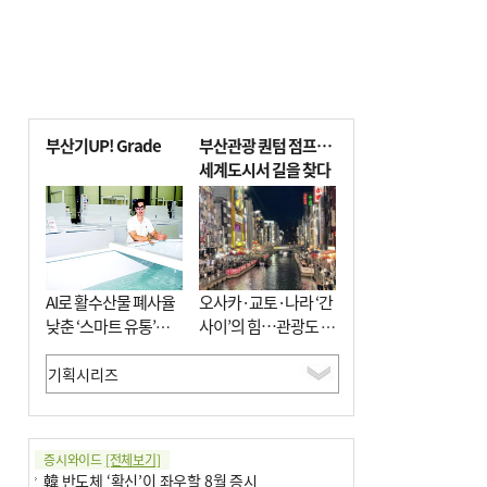
부산기UP! Grade
부산관광 퀀텀 점프…
세계도시서 길을 찾다
AI로 활수산물 폐사율
오사카·교토·나라 ‘간
낮춘 ‘스마트 유통’…
사이’의 힘…관광도 뭉
사막·산악지대 수출
쳐야 흥한다
도전
증시와이드
[전체보기]
韓 반도체 ‘확신’이 좌우할 8월 증시