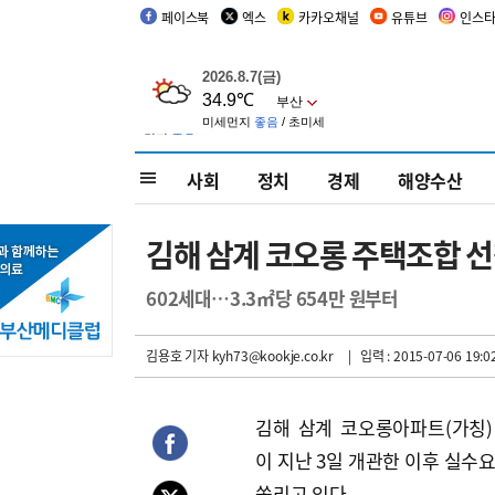
페이스북
엑스
카카오채널
유튜브
인스
사회
정치
경제
해양수산
김해 삼계 코오롱 주택조합 
602세대…3.3㎡당 654만 원부터
김용호 기자
kyh73@kookje.co.kr
| 입력 : 2015-07-06 19:0
김해 삼계 코오롱아파트(가칭
이 지난 3일 개관한 이후 실수
쏠리고 있다.