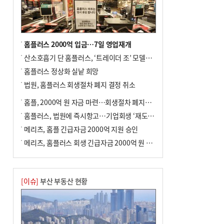
홈플러스 2000억 입금…7일 영업재개
산소호흡기 단 홈플러스, ‘트레이더 조’ 모델로 살아날까
홈플러스 정상화 실낱 희망
법원, 홈플러스 회생절차 폐지 결정 취소
홈플, 2000억 원 자금 마련…회생절차 폐지에 즉시항고(종합)
홈플러스, 법원에 즉시항고…기업회생 ‘재도전’
메리츠, 홈플 긴급자금 2000억 지원 승인
메리츠, 홈플러스 회생 긴급자금 2000억 원 지원 승인
[이슈]
부산 부동산 현황