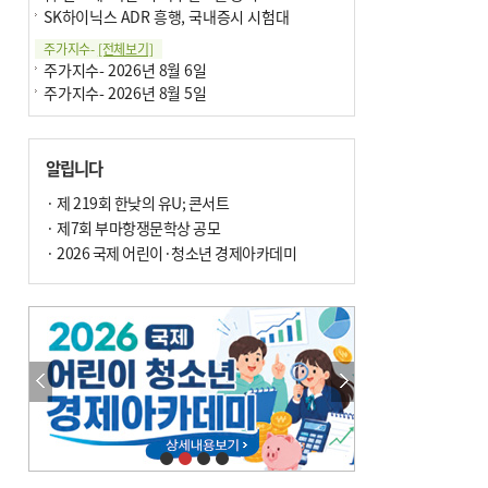
SK하이닉스 ADR 흥행, 국내증시 시험대
주가지수-
[전체보기]
주가지수- 2026년 8월 6일
주가지수- 2026년 8월 5일
알립니다
· 제 219회 한낮의 유U; 콘서트
· 제7회 부마항쟁문학상 공모
· 2026 국제 어린이·청소년 경제아카데미