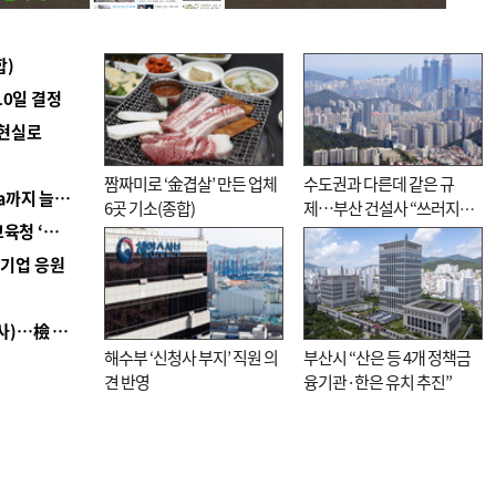
합)
10일 결정
 현실로
짬짜미로 ‘金겹살’ 만든 업체
수도권과 다른데 같은 규
■ 경남 농정 비전 ‘잘 사는 농촌’…스마트팜 1000㏊까지 늘린다
6곳 기소(종합)
제…부산 건설사 “쓰러지기
■ 교육혁신선도지 공모 코앞인데…구·군 난색에 교육청 ‘쩔쩔’
직전”
역기업 응원
■ 검사 신분 버리고 직급하향(10년 이하 저연차 검사)…檢 중수청행 기피
해수부 ‘신청사 부지’ 직원 의
부산시 “산은 등 4개 정책금
견 반영
융기관·한은 유치 추진”