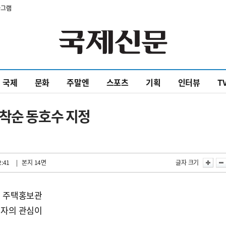
타그램
국제
문화
주말엔
스포츠
기획
인터뷰
T
선착순 동호수 지정
2:41
| 본지 14면
글자 크기
) 주택홍보관
요자의 관심이