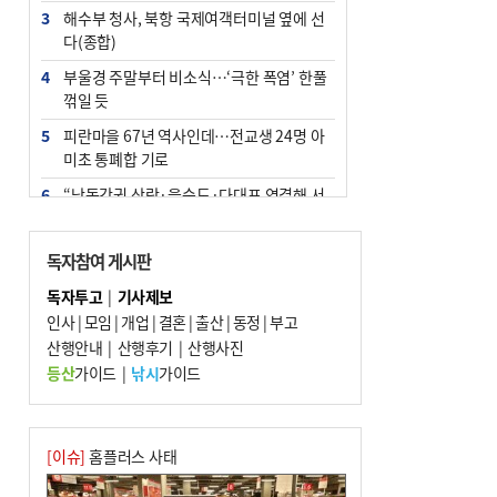
3
해수부 청사, 북항 국제여객터미널 옆에 선
다(종합)
4
부울경 주말부터 비소식…‘극한 폭염’ 한풀
꺾일 듯
5
피란마을 67년 역사인데…전교생 24명 아
미초 통폐합 기로
6
“낙동강권 삼락·을숙도·다대포 연결해 서
부산 관광 키우자”
7
오늘의 날씨- 2026년 8월 7일
독자참여 게시판
8
[사설] 해수부 신청사 북항으로 확정, 해양
독자투고
|
기사제보
수도 도약의 전환점
인사
|
모임
|
개업
|
결혼
|
출산
|
동정
|
부고
9
산행안내
외국인 선원 ‘인신매매 경유지’ 된 부산…
|
산행후기
|
산행사진
우려가 현실로
등산
가이드
|
낚시
가이드
10
르노 못 타는 부산시장…관용차 규정에 막
힌 지역기업 응원
[이슈]
홈플러스 사태