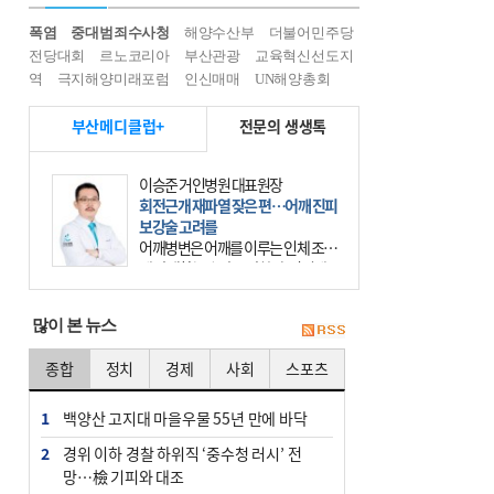
폭염
중대범죄수사청
해양수산부
더불어민주당
전당대회
르노코리아
부산관광
교육혁신선도지
역
극지해양미래포럼
인신매매
UN해양총회
부산메디클럽+
전문의 생생톡
이승준 거인병원 대표원장
회전근개 재파열 잦은 편…어깨 진피
보강술 고려를
어깨병변은 어깨를 이루는 인체 조직
에 발생하는 손상을 말한다. 여기에
는 오십견과 회전근개 증후군, 어깨
의 석회성 힘줄염 등이 있다. 국민건
많이 본 뉴스
강보험에 의하면 어깨병변
종합
정치
경제
사회
스포츠
1
백양산 고지대 마을우물 55년 만에 바닥
2
경위 이하 경찰 하위직 ‘중수청 러시’ 전
망…檢 기피와 대조