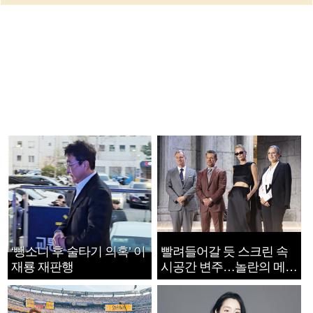
‘뺑소니 후 술타기 의혹’ 이
빨려들어갈 듯 스크린 속
재룡 재판행
시공간 변주…놀란의 메시
지는 ‘전쟁 속죄’