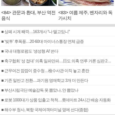
<84> 관문과 환대, 부산 역전
<83> 여름 제주, 벤자리와 독
음식
가시치
■ 상폐 시계 째깍…163개사 “나 떨고있니”
■ ‘빚투’ 후폭풍…20·60대 마이너스통장 연체 급증
■ 국내 대형로펌도 ‘생성형 AI’ 쓴다
■ 축구협회 ‘성 접대’ 의혹 일파만파…日도 의혹 연루 거론 심판 2명 조사
■ 근무여건 깜깜이 중수청…檢수사관 이직 놓고 혼란
■ 기존 일반고 전환…과기원 영재학교 3개 더 만든다
■ 부산시립극단 예술감독 못 뽑았나, 안 뽑았나
■ 로봇 1000대가 상품 입출고 척척…롯데마트 24시간 배송 자동화
■ 해수부 청사, 북항 국제여객터미널 옆에 선다(종합)