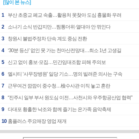
[많이 본 뉴스]
1
부산 초중교 폐교 속출…활용처 못찾아 도심 흉물화 우려
2
소나기 소식 반갑지만…찜통더위·열대야 안 꺾인다
3
창원시 불법주정차 단속 계도 중심 전환
4
‘30분 등산’ 없인 못 가는 천마산전망대…최소 1년 고생길
5
신고 없이 홍보·모집…민간임대조합 피해 주의보
6
엘시티 ‘사무장병원’ 일당 기소…명의 빌려준 의사는 구속
7
근무여건 깜깜이 중수청…檢수사관 이직 놓고 혼란
8
“진주시 일부 부서 원도심 이전…사천시와 우주항공산업 협력”
9
다대포 황홀한 낙조와 함께 즐기는 온가족 음악축제
10
홈플러스 주요매장 영업 재개