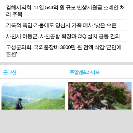
김해시의회, 11일 544억 원 규모 민생지원금 조례안 처
리 주목
기록적 폭염·가뭄에도 양산시 가축 폐사 ‘낮은 수준’
사천시 하동군, 사천공항 확장과 CIQ 설치 공동 건의
고성군의회, 국외출장비 3800만 원 전액 삭감 '군민에
환원'
근교산
주말엔&라이프
근교산&그너머…상주·문경
폭염보다 더 뜨거워라…100