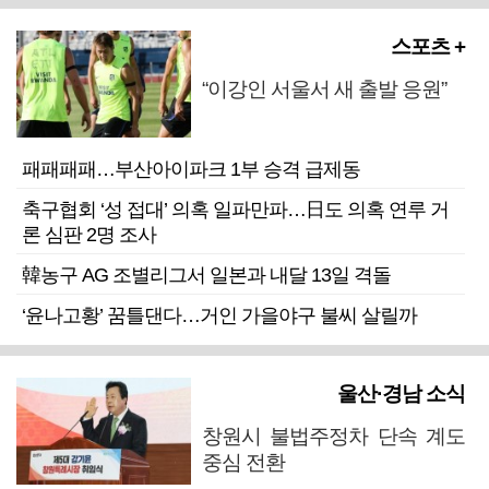
스포츠 +
“이강인 서울서 새 출발 응원”
패패패패…부산아이파크 1부 승격 급제동
축구협회 ‘성 접대’ 의혹 일파만파…日도 의혹 연루 거
론 심판 2명 조사
韓농구 AG 조별리그서 일본과 내달 13일 격돌
‘윤나고황’ 꿈틀댄다…거인 가을야구 불씨 살릴까
울산·경남 소식
창원시 불법주정차 단속 계도
중심 전환