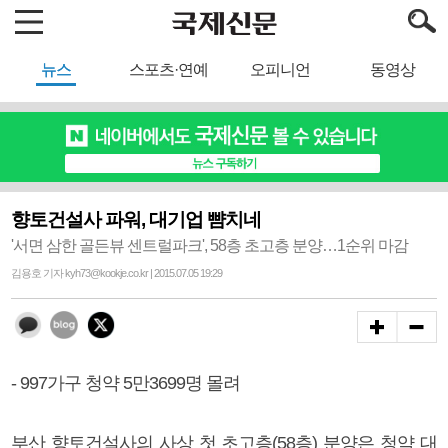
뉴스
스포츠·연예
오피니언
동영상
향토건설사 파워, 대기업 뺨치네
'서면 삼한 골든뷰 센트럴파크', 58층 초고층 분양…1순위 마감
김용호 기자 kyh73@kookje.co.kr | 2015.07.05 19:29
- 997가구 청약 5만3699명 몰려
부산 향토건설사의 사상 첫 초고층(58층) 분양은 청약 대