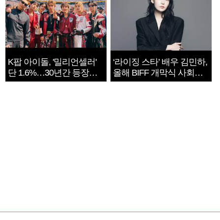
K팝 아이돌, '밀리언셀러'
‘라이징 스타’ 배우 김민하,
단 1.6%…30년간 등장
올해 BIFF 개막식 사회자
1182개팀 전수조사
확정