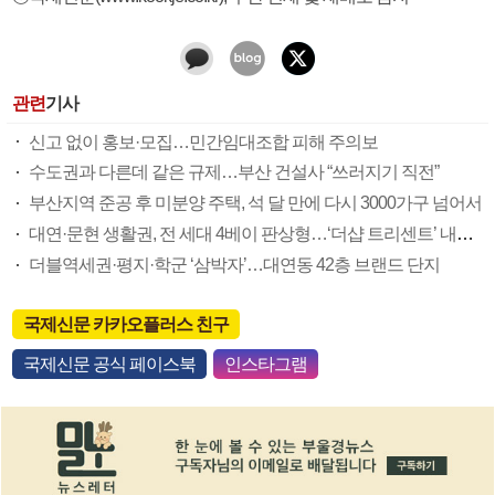
관련
기사
신고 없이 홍보·모집…민간임대조합 피해 주의보
수도권과 다른데 같은 규제…부산 건설사 “쓰러지기 직전”
부산지역 준공 후 미분양 주택, 석 달 만에 다시 3000가구 넘어서
대연·문현 생활권, 전 세대 4베이 판상형…‘더샵 트리센트’ 내달 분양
더블역세권·평지·학군 ‘삼박자’…대연동 42층 브랜드 단지
국제신문 카카오플러스 친구
국제신문 공식 페이스북
인스타그램