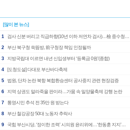
[많이 본 뉴스]
1
검사 신분 버리고 직급하향(10년 이하 저연차 검사)…檢 중수청행 기피
2
부산 북구청 쑥뜸방, 前구청장 책임 인정될까
3
지방국립대 이르면 내년 신입생부터 ‘등록금 0원’(종합)
4
[도청도설] 다대포 부산바다축제
5
법원, 단차 논란 북항 복합환승센터 공사중지 관련 현장검증
6
지역 상권도 말라죽을 판이라…가뭄 속 밀양물축제 강행 논란
7
통영시민 추석 전 35만 원 받는다
8
부산 철강공장 50대 노동자 추락사
9
국힘 부산시당, ‘정이한 조력’ 시의원 윤리위에…‘한동훈 지지’도 신고접수