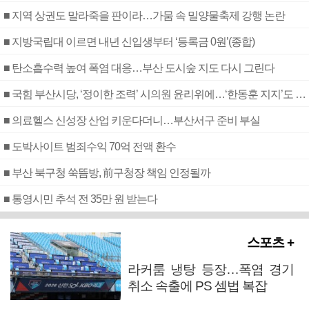
■ 지역 상권도 말라죽을 판이라…가뭄 속 밀양물축제 강행 논란
■ 지방국립대 이르면 내년 신입생부터 ‘등록금 0원’(종합)
■ 탄소흡수력 높여 폭염 대응…부산 도시숲 지도 다시 그린다
■ 국힘 부산시당, ‘정이한 조력’ 시의원 윤리위에…‘한동훈 지지’도 신고접수
■ 의료헬스 신성장 산업 키운다더니…부산서구 준비 부실
■ 도박사이트 범죄수익 70억 전액 환수
■ 부산 북구청 쑥뜸방, 前구청장 책임 인정될까
■ 통영시민 추석 전 35만 원 받는다
스포츠 +
라커룸 냉탕 등장…폭염 경기
취소 속출에 PS 셈법 복잡