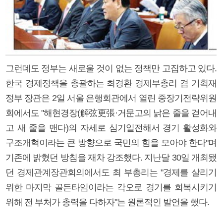
그런데도 정부는 새로울 것이 없는 정책만 고집하고 있다.
한국 경제정책을 총괄하는 최경환 경제부총리 겸 기획재
정부 장관은 2일 서울 은행회관에서 열린 중장기전략위원
회에서도 "해현경장(解弦更張·거문고의 낡은 줄을 걷어내
고 새 줄을 맨다)의 자세로 심기일전해서 경기 활성화와
구조개혁이라는 큰 방향으로 국민의 힘을 모아야 한다"며
기존에 밝혔던 방침을 재차 강조했다. 지난달 30일 개최됐
던 경제관계장관회의에서도 최 부총리는 "경제를 살리기
위한 마지막 골든타임이라는 각오로 경기를 회복시키기
위해 전 부처가 총력을 다하자"는 원론적인 발언을 했다.