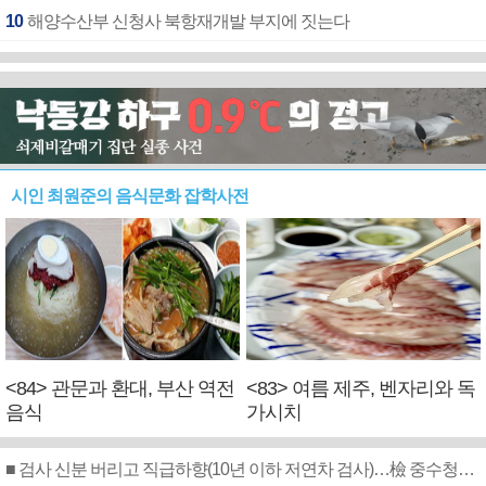
10
해양수산부 신청사 북항재개발 부지에 짓는다
시인 최원준의 음식문화 잡학사전
<84> 관문과 환대, 부산 역전
<83> 여름 제주, 벤자리와 독
음식
가시치
■ 검사 신분 버리고 직급하향(10년 이하 저연차 검사)…檢 중수청행 기피