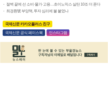
절벽 끝에 선 소비·물가·고용…초이노믹스 실탄 10조 더 푼다
최경환號 부양책, 투자 심리에 불 붙였나
국제신문 카카오플러스 친구
국제신문 공식 페이스북
인스타그램