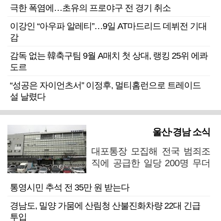
극한 폭염에…초유의 프로야구 전 경기 취소
이강인 “아우파 알레티”…9일 AT마드리드 데뷔전 기대
감
감독 없는 韓축구팀 9월 A매치 첫 상대, 랭킹 25위 에콰
도르
“성공은 자이언츠서” 이정후, 멀티홈런으로 트레이드
설 날렸다
울산·경남 소식
대포통장 모집해 전국 범죄조
직에 공급한 일당 200명 무더
기 검거
통영시민 추석 전 35만 원 받는다
경남도, 밀양 가뭄에 산림청 산불진화차량 22대 긴급
투입