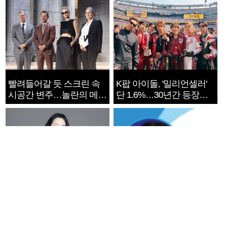
빨려들어갈 듯 스크린 속
K팝 아이돌, '밀리언셀러'
시공간 변주…놀란의 메시
단 1.6%…30년간 등장
지는 ‘전쟁 속죄’
1182개팀 전수조사
‘라이징 스타’ 배우 김민하,
친일 논란 빚은 가수 남인
올해 BIFF 개막식 사회자
수 공개 토론회 열린다.
확정