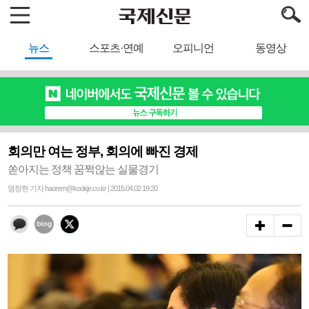
뉴스
스포츠·연예
오피니언
동영상
회의만 여는 정부, 회의에 빠진 경제
쏟아지는 정책 꿈쩍않는 실물경기
염창현 기자 haorem@kookje.co.kr | 2015.04.02 19:20