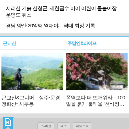
지리산 기슭 산청군, 제한급수 이어 어린이 물놀이장
운영도 취소
경남 양산 20일째 열대야…역대 최장 기록
근교산
주말엔&라이프
근교산&그너머…상주·문경
폭염보다 더 뜨거워라…100
청화산~시루봉
일을 붉게 불태울 ‘선비정신’
피었네
PC버전
엑스
페이스북