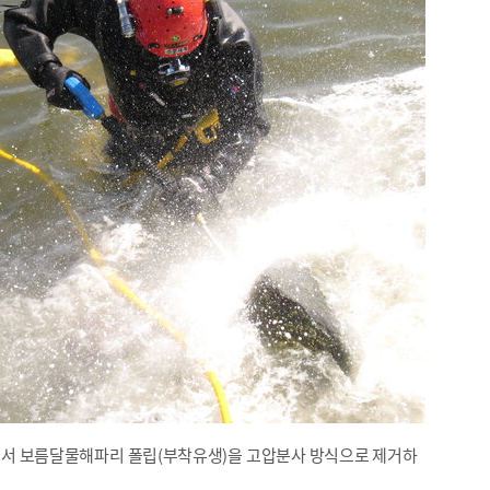
에서 보름달물해파리 폴립(부착유생)을 고압분사 방식으로 제거하