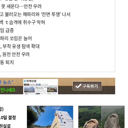
 못 세운다…안전 우려
고 불러오는 해파리와 ‘전면 투쟁’ 나서
백 ｔ습격에 취수구 막혀
임 급증
파리 쏘임은 늘어
 부착 유생 탐색 확대
 원전 안전 우려
동 퇴치
합)
10일 결정
 현실로