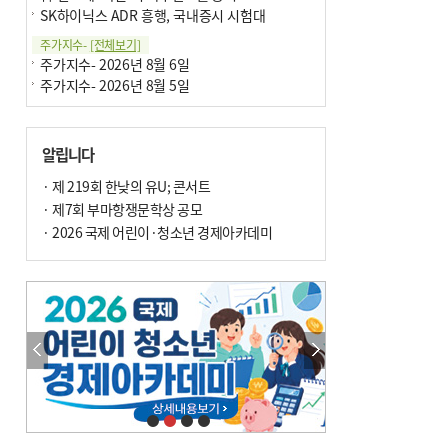
SK하이닉스 ADR 흥행, 국내증시 시험대
주가지수-
[전체보기]
주가지수- 2026년 8월 6일
주가지수- 2026년 8월 5일
알립니다
· 제 219회 한낮의 유U; 콘서트
· 제7회 부마항쟁문학상 공모
· 2026 국제 어린이·청소년 경제아카데미