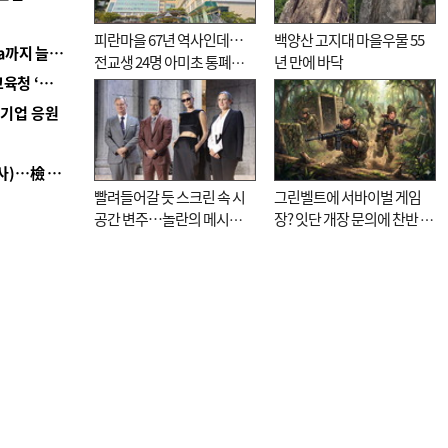
피란마을 67년 역사인데…
백양산 고지대 마을우물 55
■ 경남 농정 비전 ‘잘 사는 농촌’…스마트팜 1000㏊까지 늘린다
전교생 24명 아미초 통폐합
년 만에 바닥
■ 교육혁신선도지 공모 코앞인데…구·군 난색에 교육청 ‘쩔쩔’
기로
역기업 응원
■ 검사 신분 버리고 직급하향(10년 이하 저연차 검사)…檢 중수청행 기피
빨려들어갈 듯 스크린 속 시
그린벨트에 서바이벌 게임
공간 변주…놀란의 메시지
장? 잇단 개장 문의에 찬반 논
는 ‘전쟁 속죄’
쟁