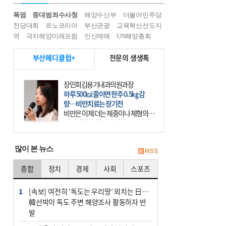
폭염
중대범죄수사청
해양수산부
더불어민주당
전당대회
르노코리아
부산관광
교육혁신선도지
역
극지해양미래포럼
인신매매
UN해양총회
부산메디클럽+
전문의 생생톡
장민희김용기내과의원과장
하루 500㎉ 줄이면 한주 0.5㎏ 감
량…비만치료는 장기전
비만은 이제 더는 체중이나 체형의 문
제가 아니다. 하나의 질병으로 인지
하고 치료와 관리를 해야 한다. 세계
보건기구(WHO)는 이미 1994년 비만
많이 본 뉴스
을 인류의 중요한
종합
정치
경제
사회
스포츠
1
[속보] 여전히 ‘독도는 우리땅’ 외치는 日…
韓선박이 독도 주변 해양조사 활동하자 반
발