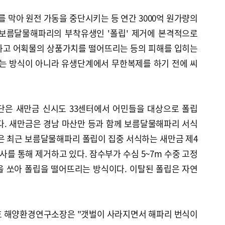
막아 원전 가동을 중단시키는 등 연간 3000억 원가량의
 보름달물해파리의 부착유생인 '폴립' 제거에 본격적으로
하고 어획물의 상품가치를 떨어뜨리는 등의 피해를 입히는
는 방식이 아니라 유생단계에서 무한복제를 하기 전에 씨
은 새만금 신시도 33센터에서 어민들을 대상으로 폴립
다. 새만금은 경남 마산만 등과 함께 보름달물해파리 서식
은 최근 보름달물해파리 폴립이 집중 서식하는 새만금 제4
사를 통해 제거하고 있다. 잠수부가 수심 5~7m 수중 고정
을 쏘아 폴립을 떨어뜨리는 방식이다. 이탈된 폴립은 자연
호 해양환경연구소장은 "갯벌이 사라지면서 해파리 번식이