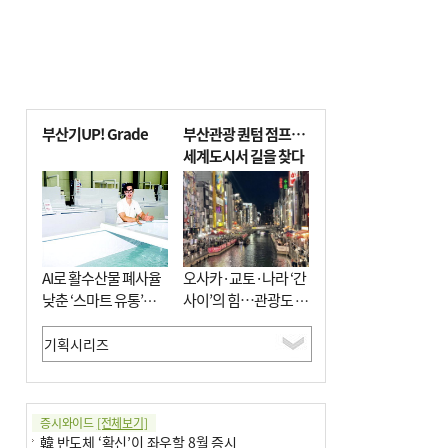
부산기UP! Grade
부산관광 퀀텀 점프…
세계도시서 길을 찾다
AI로 활수산물 폐사율
오사카·교토·나라 ‘간
낮춘 ‘스마트 유통’…
사이’의 힘…관광도 뭉
사막·산악지대 수출
쳐야 흥한다
도전
증시와이드
[전체보기]
韓 반도체 ‘확신’이 좌우할 8월 증시