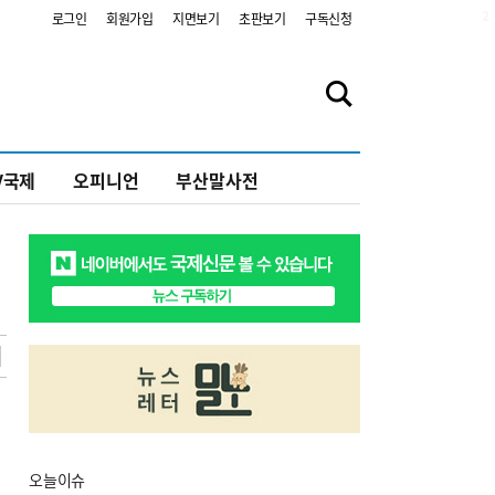
2
로그인
회원가입
지면보기
초판보기
구독신청
V국제
오피니언
부산말사전
오늘
이슈