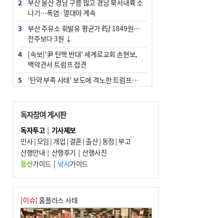
2
부산 울산 경남 구름 많고 경남 북서내륙 소
나기…폭염·열대야 계속
3
부산 주유소 휘발유 평균가 ℓ당 1849원…
전주보다 3원 ↓
4
[속보]‘尹 탄핵 반대’ 세계로교회 손현보,
백악관서 트럼프 접견
5
‘탄약 부족 사태’ 보도에 격노한 트럼프…
군사기밀 유출자 색출 지시
6
[속보] ‘심판 성접대’ 논란 축구협회 공식 사
독자참여 게시판
과…“현재는 부적절 행위 없어”
독자투고
|
기사제보
7
"올해 코스피 사이드카 43회 중 25회는 삼
인사
|
모임
|
개업
|
결혼
|
출산
|
동정
|
부고
전닉스 ETF 이후 발생"
산행안내
|
산행후기
|
산행사진
8
서울 중랑구서 흉기 난동…60대 남성 2명
등산
가이드
|
낚시
가이드
사망
9
부산 앞바다에 기름 425ℓ 유출한 러시아 화
물선 적발
[이슈]
홈플러스 사태
10
입추 지났지만 푹푹 찐다…온열질환자 10