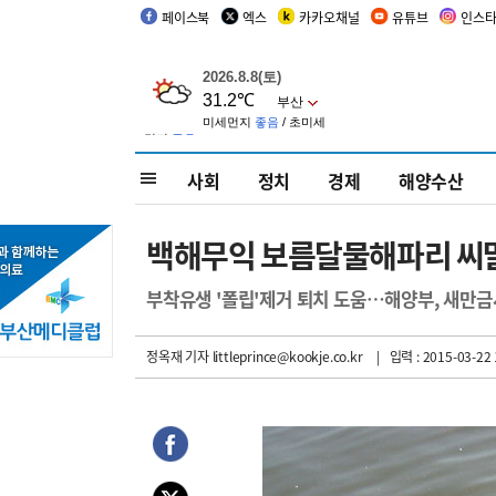
페이스북
엑스
카카오채널
유튜브
인스
사회
정치
경제
해양수산
백해무익 보름달물해파리 씨
부착유생 '폴립'제거 퇴치 도움…해양부, 새만금
정옥재 기자
littleprince@kookje.co.kr
| 입력 : 2015-03-22 