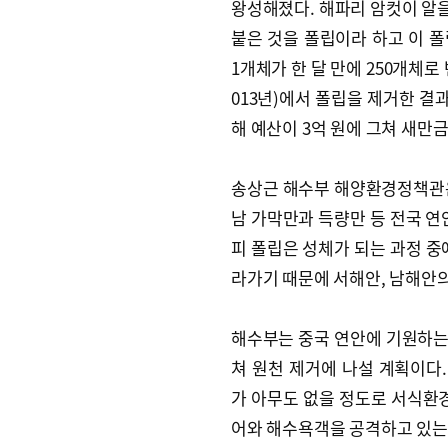
왕성해졌다. 해파리 암컷이 알을
붙은 것을 폴립이라 하고 이 
1개체가 한 달 만에 250개체로 
013년)에서 폴립을 제거한 결
해 예산이 3억 원에 그쳐 새만
송상근 해수부 해양환경정책관은 
남 가막만과 득량만 등 전국 연
피 폴립은 성체가 되는 과정 중
라가기 때문에 서해안, 남해안
해수부는 중국 연안에 기원하는
쳐 원천 제거에 나설 계획이다
가 아무도 없을 정도로 서식환경
어와 해수욕객을 공격하고 있는