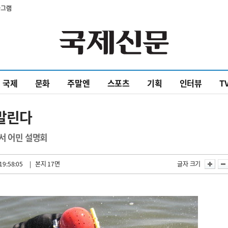
타그램
국제
문화
주말엔
스포츠
기획
인터뷰
T
말린다
서 어민 설명회
19:58:05
| 본지 17면
글자 크기