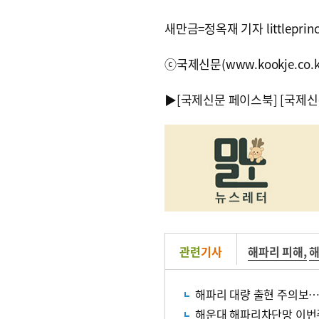
새만금=정옥재 기자 littleprince
ⓒ국제신문(www.kookje.co.
▶
[국제신문 페이스북]
[국제신
관련
기사
해파리 피해
,
해파리 대량 출현 주의보
해운대 해파리차단망 이번주