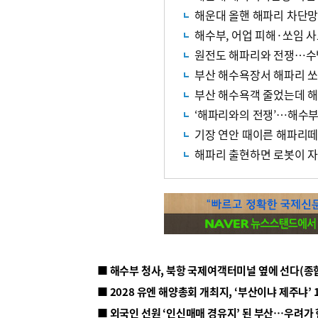
해운대 올핸 해파리 차단망
해수부, 어업 피해·쏘임 사
원전도 해파리와 전쟁…수
부산 해수욕장서 해파리 쏘
부산 해수욕객 줄었는데 해
‘해파리와의 전쟁’…해수부,
기장 연안 때이른 해파리떼,
해파리 출현하면 로봇이 자
■ 해수부 청사, 북항 국제여객터미널 옆에 선다(종
■ 2028 유엔 해양총회 개최지, ‘부산이냐 제주냐’ 
■ 외국인 선원 ‘인신매매 경유지’ 된 부산…우려가