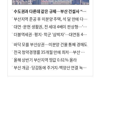
수도권과 다른데 같은 규제…부산 건설사 “쓰러지기 직전”
부산지역 준공 후 미분양 주택, 석 달 만에 다시 3000가구 넘어서
대연·문현 생활권, 전 세대 4베이 판상형…‘더샵 트리센트’ 내달 분양
더블역세권·평지·학군 ‘삼박자’…대연동 42층 브랜드 단지
바닥 모를 부산상권…미분양 건물 통째 경매도
전국 청약경쟁률 35개월 만에 최저…부산 미분양 ‘적체’ 심화
올해 상반기 부산지역 땅값 0.61% 올라
부산 개금·당감동에 주거지-백양산 연결 녹지 조성