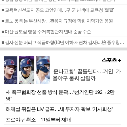
■ 교육혁신선도지 공모 코앞인데…구·군 난색에 교육청 ‘쩔쩔’
■ 르노 못 타는 부산시장…관용차 규정에 막힌 지역기업 응원
■ 마산 원도심 행정·주거복합단지 연내 준공 수순
■ 검사 신분 버리고 직급하향(10년 이하 저연차 검사)…檢 중수청행 기피
스포츠 +
‘윤나고황’ 꿈틀댄다…거인 가
을야구 불씨 살릴까
새 축구협회장 선출 방식 윤곽…“선거인단 192→2만
명”
해체설 뒤집은 LIV 골프…새 투자자 확보 ‘기사회생’
프로야구 취소…11일부터 재개