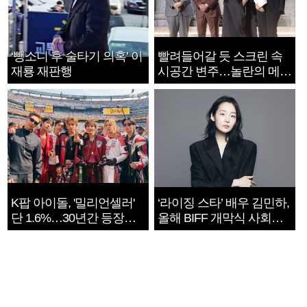
‘뺑소니 후 술타기 의혹’ 이
빨려들어갈 듯 스크린 속
재룡 재판행
시공간 변주…놀란의 메시
지는 ‘전쟁 속죄’
K팝 아이돌, '밀리언셀러'
‘라이징 스타’ 배우 김민하,
단 1.6%…30년간 등장
올해 BIFF 개막식 사회자
1182개팀 전수조사
확정