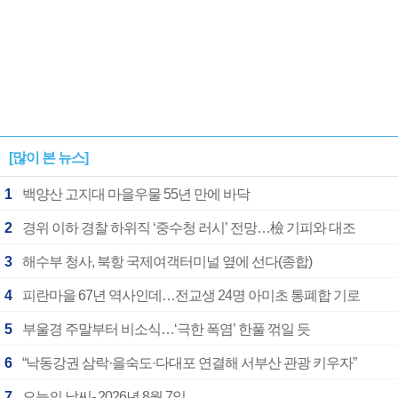
[많이 본 뉴스]
1
백양산 고지대 마을우물 55년 만에 바닥
2
경위 이하 경찰 하위직 ‘중수청 러시’ 전망…檢 기피와 대조
3
해수부 청사, 북항 국제여객터미널 옆에 선다(종합)
4
피란마을 67년 역사인데…전교생 24명 아미초 통폐합 기로
5
부울경 주말부터 비소식…‘극한 폭염’ 한풀 꺾일 듯
6
“낙동강권 삼락·을숙도·다대포 연결해 서부산 관광 키우자”
7
오늘의 날씨- 2026년 8월 7일