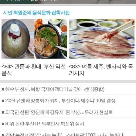
시인 최원준의 음식문화 잡학사전
<84> 관문과 환대, 부산 역전
<83> 여름 제주, 벤자리와 독
음식
가시치
■ 해수부 청사, 북항 국제여객터미널 옆에 선다(종합)
■ 2028 유엔 해양총회 개최지, ‘부산이냐 제주냐’ 10일 결정
■ 외국인 선원 ‘인신매매 경유지’ 된 부산…우려가 현실로
■ 비위 논란 부산TP, 외부인사 혁신위 설치
■ 경남 농정 비전 ‘잘 사는 농촌’…스마트팜 1000㏊까지 늘린다