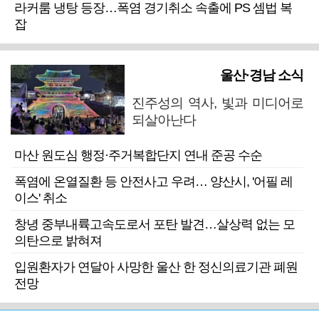
라커룸 냉탕 등장…폭염 경기취소 속출에 PS 셈법 복
잡
울산·경남 소식
진주성의 역사, 빛과 미디어로
되살아난다
마산 원도심 행정·주거복합단지 연내 준공 수순
폭염에 온열질환 등 안전사고 우려… 양산시, '어필 레
이스' 취소
창녕 중부내륙고속도로서 포탄 발견…살상력 없는 모
의탄으로 밝혀져
입원환자가 연달아 사망한 울산 한 정신의료기관 폐원
전망