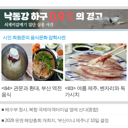
시인 최원준의 음식문화 잡학사전
<84> 관문과 환대, 부산 역전
<83> 여름 제주, 벤자리와 독
음식
가시치
■ 해수부 청사, 북항 국제여객터미널 옆에 선다(종합)
■ 2028 유엔 해양총회 개최지, ‘부산이냐 제주냐’ 10일 결정