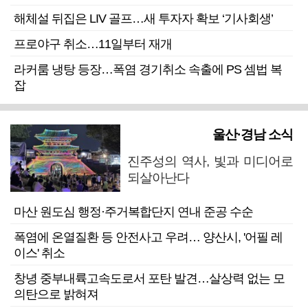
해체설 뒤집은 LIV 골프…새 투자자 확보 ‘기사회생’
프로야구 취소…11일부터 재개
라커룸 냉탕 등장…폭염 경기취소 속출에 PS 셈법 복
잡
울산·경남 소식
진주성의 역사, 빛과 미디어로
되살아난다
마산 원도심 행정·주거복합단지 연내 준공 수순
폭염에 온열질환 등 안전사고 우려… 양산시, '어필 레
이스' 취소
창녕 중부내륙고속도로서 포탄 발견…살상력 없는 모
의탄으로 밝혀져