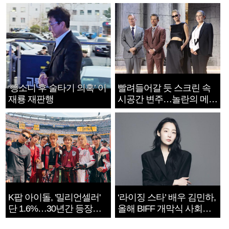
‘뺑소니 후 술타기 의혹’ 이
빨려들어갈 듯 스크린 속
재룡 재판행
시공간 변주…놀란의 메시
지는 ‘전쟁 속죄’
K팝 아이돌, '밀리언셀러'
‘라이징 스타’ 배우 김민하,
단 1.6%…30년간 등장
올해 BIFF 개막식 사회자
1182개팀 전수조사
확정