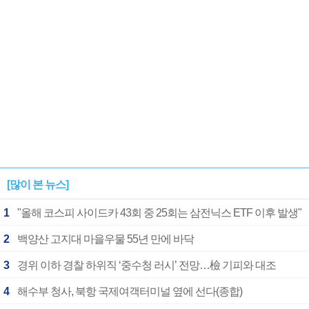
[많이 본 뉴스]
1
"올해 코스피 사이드카 43회 중 25회는 삼전닉스 ETF 이후 발생"
2
백양산 고지대 마을우물 55년 만에 바닥
3
경위 이하 경찰 하위직 ‘중수청 러시’ 전망…檢 기피와 대조
4
해수부 청사, 북항 국제여객터미널 옆에 선다(종합)