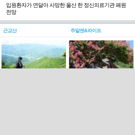
입원환자가 연달아 사망한 울산 한 정신의료기관 폐원
전망
근교산
주말엔&라이프
근교산&그너머…상주·문경
폭염보다 더 뜨거워라…100
청화산~시루봉
일을 붉게 불태울 ‘선비정신’
피었네
PC버전
엑스
페이스북
Copyright ⓒ 2015 All rights reserved by 국제신문