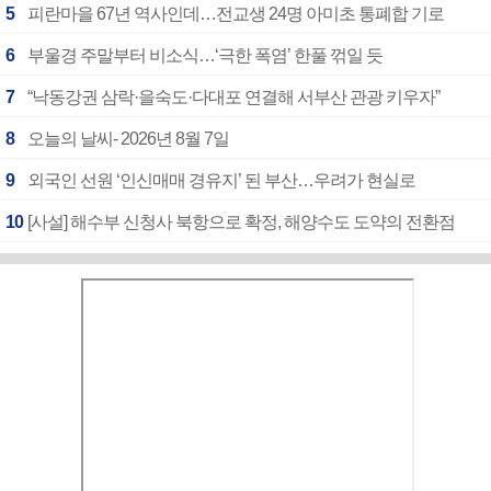
5
피란마을 67년 역사인데…전교생 24명 아미초 통폐합 기로
6
부울경 주말부터 비소식…‘극한 폭염’ 한풀 꺾일 듯
7
“낙동강권 삼락·을숙도·다대포 연결해 서부산 관광 키우자”
8
오늘의 날씨- 2026년 8월 7일
9
외국인 선원 ‘인신매매 경유지’ 된 부산…우려가 현실로
10
[사설] 해수부 신청사 북항으로 확정, 해양수도 도약의 전환점