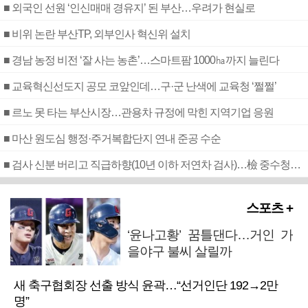
■ 외국인 선원 ‘인신매매 경유지’ 된 부산…우려가 현실로
■ 비위 논란 부산TP, 외부인사 혁신위 설치
■ 경남 농정 비전 ‘잘 사는 농촌’…스마트팜 1000㏊까지 늘린다
■ 교육혁신선도지 공모 코앞인데…구·군 난색에 교육청 ‘쩔쩔’
■ 르노 못 타는 부산시장…관용차 규정에 막힌 지역기업 응원
■ 마산 원도심 행정·주거복합단지 연내 준공 수순
■ 검사 신분 버리고 직급하향(10년 이하 저연차 검사)…檢 중수청행 기피
스포츠 +
‘윤나고황’ 꿈틀댄다…거인 가
을야구 불씨 살릴까
새 축구협회장 선출 방식 윤곽…“선거인단 192→2만
명”