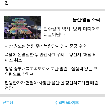
잡
울산·경남 소식
진주성의 역사, 빛과 미디어로
되살아난다
마산 원도심 행정·주거복합단지 연내 준공 수순
폭염에 온열질환 등 안전사고 우려… 양산시, '어필 레
이스' 취소
창녕 중부내륙고속도로서 포탄 발견…살상력 없는 모
의탄으로 밝혀져
입원환자가 연달아 사망한 울산 한 정신의료기관 폐원
전망
근교산
주말엔&라이프