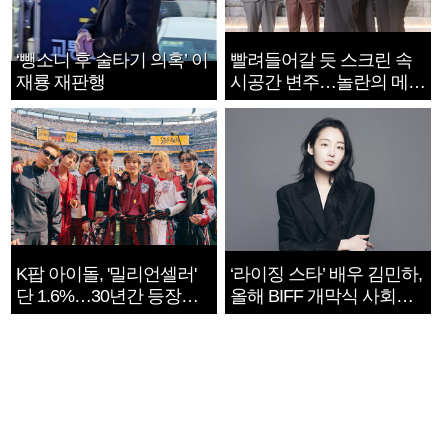
‘뺑소니 후 술타기 의혹’ 이
빨려들어갈 듯 스크린 속
재룡 재판행
시공간 변주…놀란의 메시
지는 ‘전쟁 속죄’
K팝 아이돌, '밀리언셀러'
‘라이징 스타’ 배우 김민하,
단 1.6%…30년간 등장
올해 BIFF 개막식 사회자
1182개팀 전수조사
확정