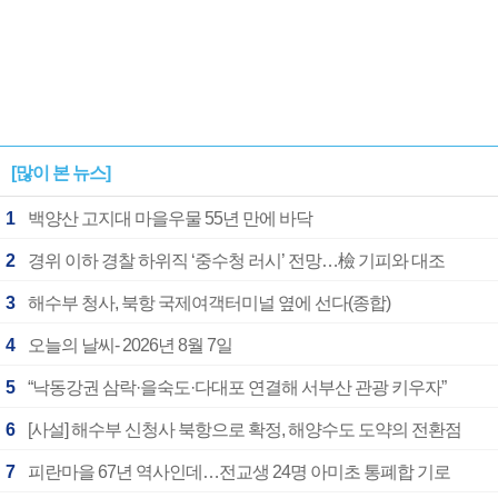
[많이 본 뉴스]
1
백양산 고지대 마을우물 55년 만에 바닥
2
경위 이하 경찰 하위직 ‘중수청 러시’ 전망…檢 기피와 대조
3
해수부 청사, 북항 국제여객터미널 옆에 선다(종합)
4
오늘의 날씨- 2026년 8월 7일
5
“낙동강권 삼락·을숙도·다대포 연결해 서부산 관광 키우자”
6
[사설] 해수부 신청사 북항으로 확정, 해양수도 도약의 전환점
7
피란마을 67년 역사인데…전교생 24명 아미초 통폐합 기로