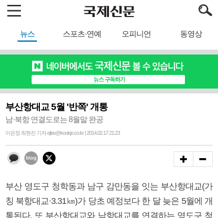
뉴스
스포츠·연예
오피니언
동영상
부산항대교 5월 '반쪽' 개통
남·북항 연결도로는 8월말 완공
이은정 최현진 기자 ejlee@kookje.co.kr | 2014.02.17 21:23
부산 영도구 청학동과 남구 감만동을 잇는 부산항대교(가
칭 북항대교·3.31㎞)가 당초 예정보다 한 달 늦은 5월에 개
통된다. 또 부산항대교와 남항대교를 연결하는 영도구 청