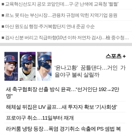
■ 교육혁신선도지 공모 코앞인데…구·군 난색에 교육청 ‘쩔쩔’
■ 르노 못 타는 부산시장…관용차 규정에 막힌 지역기업 응원
■ 마산 원도심 행정·주거복합단지 연내 준공 수순
■ 검사 신분 버리고 직급하향(10년 이하 저연차 검사)…檢 중수청행 기피
스포츠 +
‘윤나고황’ 꿈틀댄다…거인 가
을야구 불씨 살릴까
새 축구협회장 선출 방식 윤곽…“선거인단 192→2만
명”
해체설 뒤집은 LIV 골프…새 투자자 확보 ‘기사회생’
프로야구 취소…11일부터 재개
라커룸 냉탕 등장…폭염 경기취소 속출에 PS 셈법 복