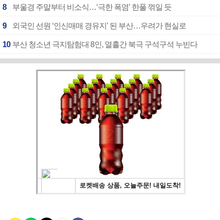
8
부울경 주말부터 비소식…‘극한 폭염’ 한풀 꺾일 듯
9
외국인 선원 ‘인신매매 경유지’ 된 부산…우려가 현실로
10
부산 청소년 극지탐험대 8인, 열흘간 북극 구석구석 누빈다