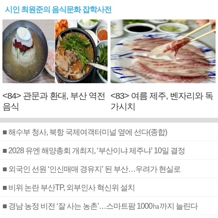
시인 최원준의 음식문화 잡학사전
<84> 관문과 환대, 부산 역전
<83> 여름 제주, 벤자리와 독
음식
가시치
■ 해수부 청사, 북항 국제여객터미널 옆에 선다(종합)
■ 2028 유엔 해양총회 개최지, ‘부산이냐 제주냐’ 10일 결정
■ 외국인 선원 ‘인신매매 경유지’ 된 부산…우려가 현실로
■ 비위 논란 부산TP, 외부인사 혁신위 설치
■ 경남 농정 비전 ‘잘 사는 농촌’…스마트팜 1000㏊까지 늘린다