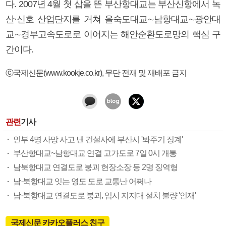
다. 2007년 4월 첫 삽을 뜬 부산항대교는 부산신항에서 녹
산·신호 산업단지를 거쳐 을숙도대교∼남항대교∼광안대
교∼경부고속도로로 이어지는 해안순환도로망의 핵심 구
간이다.
ⓒ국제신문(www.kookje.co.kr), 무단 전재 및 재배포 금지
관련
기사
인부 4명 사망 사고 낸 건설사에 부산시 '봐주기 징계'
부산항대교~남항대교 연결 고가도로 7일 0시 개통
남북항대교 연결도로 붕괴 현장소장 등 2명 징역형
남·북항대교 잇는 영도 도로 교통난 어쩌나
남·북항대교 연결도로 붕괴, 임시 지지대 설치 불량 '인재'
국제신문 카카오플러스 친구