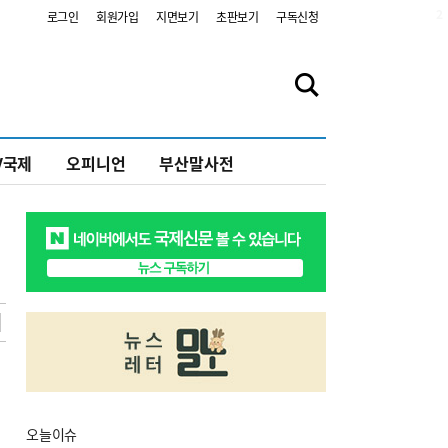
2
로그인
회원가입
지면보기
초판보기
구독신청
V국제
오피니언
부산말사전
오늘
이슈