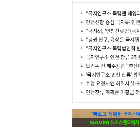
"극지연구소 독립땐 해양과
인천신항 증심 극지硏 인천
"극지硏, '인천잔류법'(극
"펭귄 연구, 육상은 극지
"극지연구소 독립법인화 
극지연구소 인천 잔류 2라
오거돈 전 해수장관 "부산이
'극지연구소 인천 잔류' 황
수정 요청서엔 허위사실·궤
인천잔류 계획은 이홍금 전