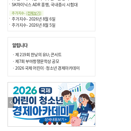
SK하이닉스 ADR 흥행, 국내증시 시험대
주가지수-
[전체보기]
주가지수- 2026년 8월 6일
주가지수- 2026년 8월 5일
알립니다
· 제 219회 한낮의 유U; 콘서트
· 제7회 부마항쟁문학상 공모
· 2026 국제 어린이·청소년 경제아카데미