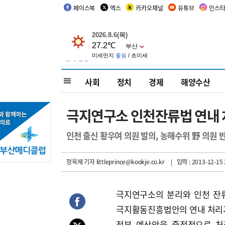
페이스북
엑스
카카오채널
유튜브
인스
사회
정치
경제
해양수산
극지연구소 인천잔류법 연내 
인천 출신 황우여 의원 발의, 농해수위 野 의원 
정옥재 기자
littleprince@kookje.co.kr
| 입력 : 2013-12-15 
극지연구소의 분리와 인천 잔
극지활동진흥법안의 연내 처리
정부 예산안을 중점적으로 처