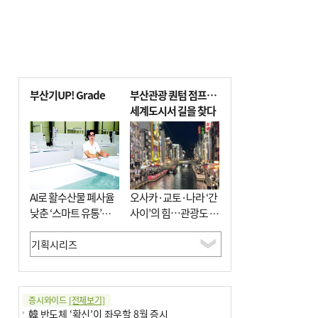
부산기UP! Grade
부산관광 퀀텀 점프…
세계도시서 길을 찾다
AI로 활수산물 폐사율
오사카·교토·나라 ‘간
낮춘 ‘스마트 유통’…
사이’의 힘…관광도 뭉
사막·산악지대 수출
쳐야 흥한다
도전
증시와이드
[전체보기]
韓 반도체 ‘확신’이 좌우할 8월 증시