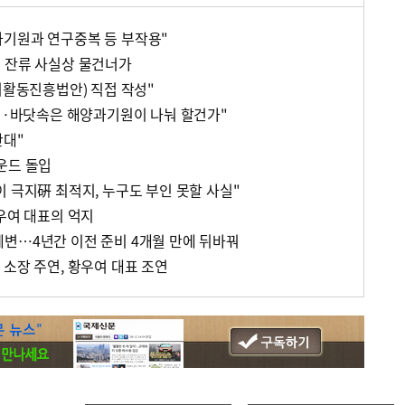
기원과 연구중복 등 부작용"
 잔류 사실상 물건너가
지활동진흥법안) 직접 작성"
硏 ·바닷속은 해양과기원이 나눠 할건가"
반대"
운드 돌입
 극지硏 최적지, 누구도 부인 못할 사실"
우여 대표의 억지
변…4년간 이전 준비 4개월 만에 뒤바꿔
 소장 주연, 황우여 대표 조연