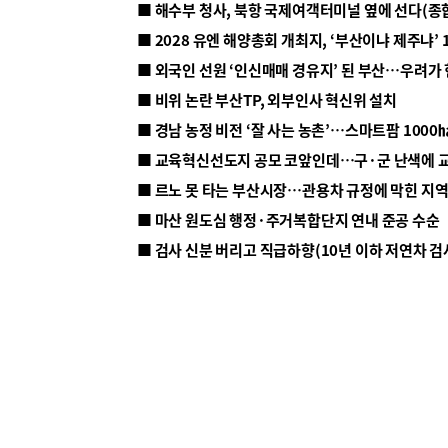
■ 해수부 청사, 북항 국제여객터미널 옆에 선다(종
■ 2028 유엔 해양총회 개최지, ‘부산이냐 제주냐’ 
■ 외국인 선원 ‘인신매매 경유지’ 된 부산…우려가
■ 비위 논란 부산TP, 외부인사 혁신위 설치
■ 르노 못 타는 부산시장…관용차 규정에 막힌 지
■ 마산 원도심 행정·주거복합단지 연내 준공 수순