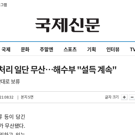
타그램
국제
문화
주말엔
스포츠
기획
인터뷰
T
처리 일단 무산…해수부 "설득 계속"
반대로 보류
21:08:32
| 본지 5면
글자 크기
류 등이 담긴
가 무산됐다.
리하고 있는