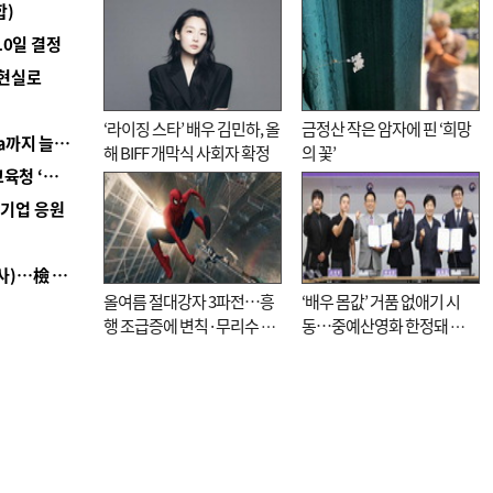
합)
10일 결정
 현실로
‘라이징 스타’ 배우 김민하, 올
금정산 작은 암자에 핀 ‘희망
■ 경남 농정 비전 ‘잘 사는 농촌’…스마트팜 1000㏊까지 늘린다
해 BIFF 개막식 사회자 확정
의 꽃’
■ 교육혁신선도지 공모 코앞인데…구·군 난색에 교육청 ‘쩔쩔’
역기업 응원
■ 검사 신분 버리고 직급하향(10년 이하 저연차 검사)…檢 중수청행 기피
올여름 절대강자 3파전…흥
‘배우 몸값’ 거품 없애기 시
행 조급증에 변칙·무리수 마
동…중예산영화 한정돼 실
케팅도
효성 의문도