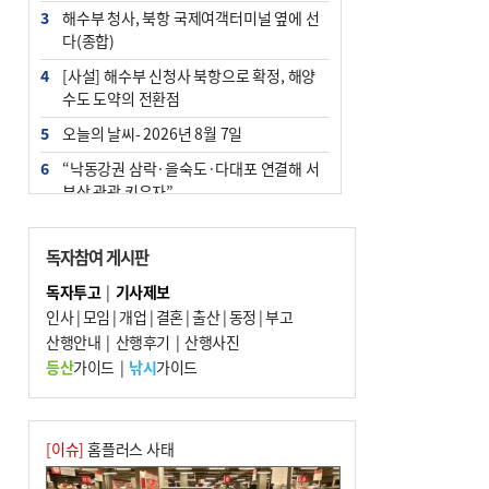
3
해수부 청사, 북항 국제여객터미널 옆에 선
다(종합)
4
[사설] 해수부 신청사 북항으로 확정, 해양
수도 도약의 전환점
5
오늘의 날씨- 2026년 8월 7일
6
“낙동강권 삼락·을숙도·다대포 연결해 서
부산 관광 키우자”
7
부울경 주말부터 비소식…‘극한 폭염’ 한풀
꺾일 듯
독자참여 게시판
8
피란마을 67년 역사인데…전교생 24명 아
독자투고
|
기사제보
미초 통폐합 기로
인사
|
모임
|
개업
|
결혼
|
출산
|
동정
|
부고
9
산행안내
외국인 선원 ‘인신매매 경유지’ 된 부산…
|
산행후기
|
산행사진
우려가 현실로
등산
가이드
|
낚시
가이드
10
수사독점 책임 커진 경찰, 방치사건 해결 부
랴부랴 속도전
[이슈]
홈플러스 사태