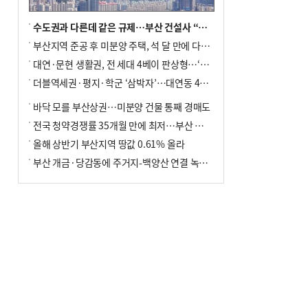
수도권과 다른데 같은 규제…부산 건설사 “쓰러지기 직전”
부산지역 준공 후 미분양 주택, 석 달 만에 다시 3000가구 넘어서
대연·문현 생활권, 전 세대 4베이 판상형…‘더샵 트리센트’ 내달 분양
더블역세권·평지·학군 ‘삼박자’…대연동 42층 브랜드 단지
바닥 모를 부산상권…미분양 건물 통째 경매도
전국 청약경쟁률 35개월 만에 최저…부산 미분양 ‘적체’ 심화
올해 상반기 부산지역 땅값 0.61% 올라
부산 개금·당감동에 주거지-백양산 연결 녹지 조성