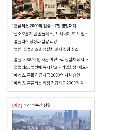
홈플러스 2000억 입금…7일 영업재개
산소호흡기 단 홈플러스, ‘트레이더 조’ 모델로 살아날까
홈플러스 정상화 실낱 희망
법원, 홈플러스 회생절차 폐지 결정 취소
홈플, 2000억 원 자금 마련…회생절차 폐지에 즉시항고(종합)
홈플러스, 법원에 즉시항고…기업회생 ‘재도전’
메리츠, 홈플 긴급자금 2000억 지원 승인
메리츠, 홈플러스 회생 긴급자금 2000억 원 지원 승인
[이슈]
부산 부동산 현황