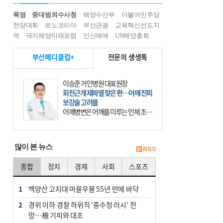
폭염
중대범죄수사청
해양수산부
더불어민주당
전당대회
르노코리아
부산관광
교육혁신선도지
역
극지해양미래포럼
인신매매
UN해양총회
부산메디클럽+
전문의 생생톡
이승준 거인병원 대표원장
회전근개 재파열 잦은 편…어깨 진피
보강술 고려를
어깨병변은 어깨를 이루는 인체 조직
에 발생하는 손상을 말한다. 여기에
는 오십견과 회전근개 증후군, 어깨
의 석회성 힘줄염 등이 있다. 국민건
많이 본 뉴스
강보험에 의하면 어깨병변
종합
정치
경제
사회
스포츠
1
백양산 고지대 마을우물 55년 만에 바닥
2
경위 이하 경찰 하위직 ‘중수청 러시’ 전
망…檢 기피와 대조