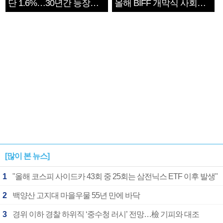
단 1.6%…30년간 등장
올해 BIFF 개막식 사회자
1182개팀 전수조사
확정
[많이 본 뉴스]
1
"올해 코스피 사이드카 43회 중 25회는 삼전닉스 ETF 이후 발생"
2
백양산 고지대 마을우물 55년 만에 바닥
3
경위 이하 경찰 하위직 ‘중수청 러시’ 전망…檢 기피와 대조