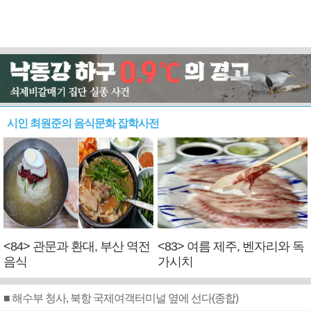
시인 최원준의 음식문화 잡학사전
<84> 관문과 환대, 부산 역전
<83> 여름 제주, 벤자리와 독
음식
가시치
■ 해수부 청사, 북항 국제여객터미널 옆에 선다(종합)