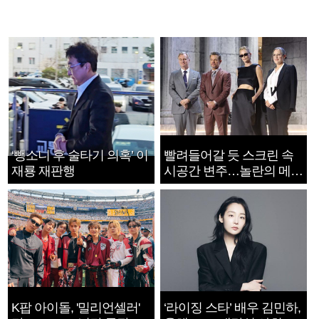
‘뺑소니 후 술타기 의혹’ 이
빨려들어갈 듯 스크린 속
재룡 재판행
시공간 변주…놀란의 메시
지는 ‘전쟁 속죄’
K팝 아이돌, '밀리언셀러'
‘라이징 스타’ 배우 김민하,