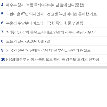
4
해수부 청사, 북항 국제여객터미널 옆에 선다(종합)
5
피란마을 67년 역사인데…전교생 24명 아미초 통폐합 기로
6
부울경 주말부터 비소식…‘극한 폭염’ 한풀 꺾일 듯
7
“낙동강권 삼락·을숙도·다대포 연결해 서부산 관광 키우자”
8
오늘의 날씨- 2026년 8월 7일
9
외국인 선원 ‘인신매매 경유지’ 된 부산…우려가 현실로
10
[사설] 해수부 신청사 북항으로 확정, 해양수도 도약의 전환점