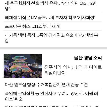
새 축구협회장 선출 방식 윤곽…“선거인단 192→2만
명”
해체설 뒤집은 LIV 골프…새 투자자 확보 ‘기사회생’
프로야구 취소…11일부터 재개
라커룸 냉탕 등장…폭염 경기취소 속출에 PS 셈법 복
잡
울산·경남 소식
진주성의 역사, 빛과 미디어로
되살아난다
마산 원도심 행정·주거복합단지 연내 준공 수순
폭염에 온열질환 등 안전사고 우려… 양산시, '어필 레
이스' 취소