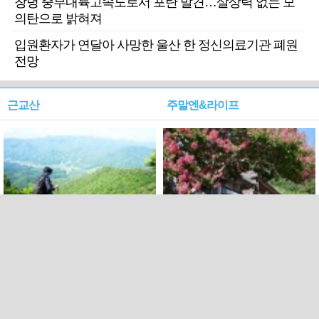
창녕 중부내륙고속도로서 포탄 발견…살상력 없는 모
의탄으로 밝혀져
입원환자가 연달아 사망한 울산 한 정신의료기관 폐원
전망
근교산
주말엔&라이프
근교산&그너머…상주·문경
폭염보다 더 뜨거워라…100
청화산~시루봉
일을 붉게 불태울 ‘선비정신’
피었네
PC버전
엑스
페이스북