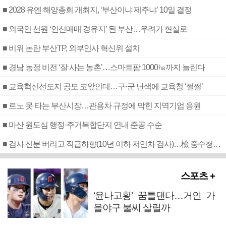
■ 2028 유엔 해양총회 개최지, ‘부산이냐 제주냐’ 10일 결정
■ 외국인 선원 ‘인신매매 경유지’ 된 부산…우려가 현실로
■ 비위 논란 부산TP, 외부인사 혁신위 설치
■ 경남 농정 비전 ‘잘 사는 농촌’…스마트팜 1000㏊까지 늘린다
■ 교육혁신선도지 공모 코앞인데…구·군 난색에 교육청 ‘쩔쩔’
■ 르노 못 타는 부산시장…관용차 규정에 막힌 지역기업 응원
■ 마산 원도심 행정·주거복합단지 연내 준공 수순
■ 검사 신분 버리고 직급하향(10년 이하 저연차 검사)…檢 중수청행 기피
스포츠 +
‘윤나고황’ 꿈틀댄다…거인 가
을야구 불씨 살릴까