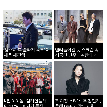
‘뺑소니 후 술타기 의혹’ 이
빨려들어갈 듯 스크린 속
재룡 재판행
시공간 변주…놀란의 메시
지는 ‘전쟁 속죄’
K팝 아이돌, '밀리언셀러'
‘라이징 스타’ 배우 김민하,
단 1.6%…30년간 등장
올해 BIFF 개막식 사회자