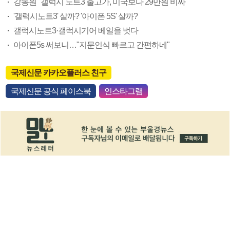
강동원 "갤럭시 노트3 출고가, 미국보다 29만원 비싸"
'갤럭시노트3' 살까? '아이폰 5S' 살까?
갤럭시노트3·갤럭시기어 베일을 벗다
아이폰5s 써보니…"지문인식 빠르고 간편하네"
국제신문 카카오플러스 친구
국제신문 공식 페이스북
인스타그램