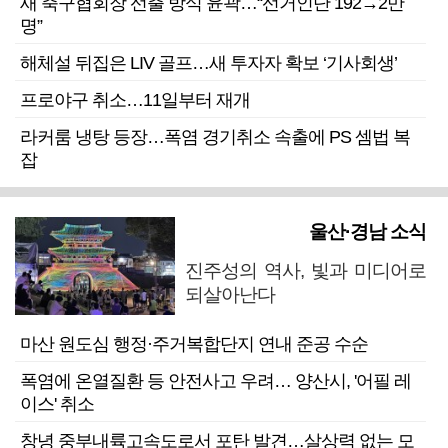
새 축구협회장 선출 방식 윤곽…“선거인단 192→2만
명”
해체설 뒤집은 LIV 골프…새 투자자 확보 ‘기사회생’
프로야구 취소…11일부터 재개
라커룸 냉탕 등장…폭염 경기취소 속출에 PS 셈법 복
잡
울산·경남 소식
진주성의 역사, 빛과 미디어로
되살아난다
마산 원도심 행정·주거복합단지 연내 준공 수순
폭염에 온열질환 등 안전사고 우려… 양산시, '어필 레
이스' 취소
창녕 중부내륙고속도로서 포탄 발견…살상력 없는 모