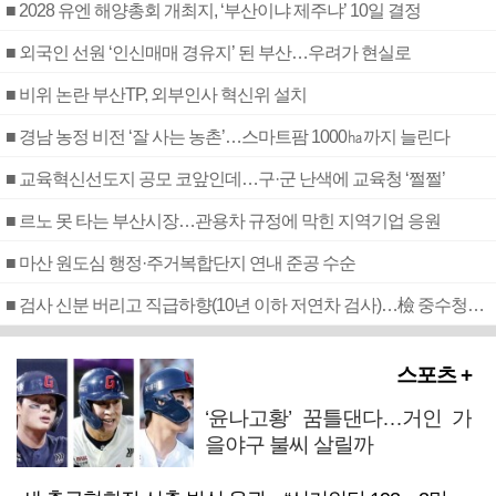
■ 2028 유엔 해양총회 개최지, ‘부산이냐 제주냐’ 10일 결정
■ 외국인 선원 ‘인신매매 경유지’ 된 부산…우려가 현실로
■ 비위 논란 부산TP, 외부인사 혁신위 설치
■ 경남 농정 비전 ‘잘 사는 농촌’…스마트팜 1000㏊까지 늘린다
■ 교육혁신선도지 공모 코앞인데…구·군 난색에 교육청 ‘쩔쩔’
■ 르노 못 타는 부산시장…관용차 규정에 막힌 지역기업 응원
■ 마산 원도심 행정·주거복합단지 연내 준공 수순
■ 검사 신분 버리고 직급하향(10년 이하 저연차 검사)…檢 중수청행 기피
스포츠 +
‘윤나고황’ 꿈틀댄다…거인 가
을야구 불씨 살릴까