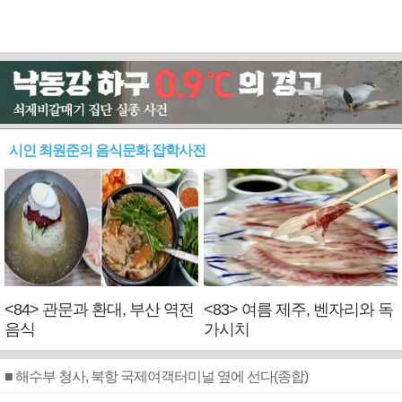
시인 최원준의 음식문화 잡학사전
<84> 관문과 환대, 부산 역전
<83> 여름 제주, 벤자리와 독
음식
가시치
■ 해수부 청사, 북항 국제여객터미널 옆에 선다(종합)