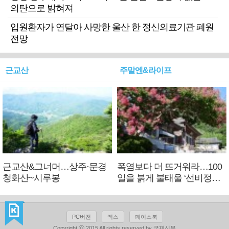
의탄으로 밝혀져
입원환자가 연달아 사망한 울산 한 정신의료기관 폐원
전망
근교산
주말엔&라이프
근교산&그너머…상주·문경
폭염보다 더 뜨거워라…100
청화산~시루봉
일을 붉게 불태울 ‘선비정신’
피었네
PC버전
엑스
페이스북
Copyright ⓒ 2015 All rights reserved by 국제신문