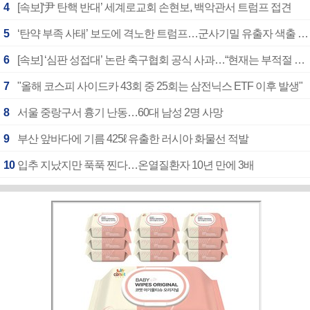
4
[속보]‘尹 탄핵 반대’ 세계로교회 손현보, 백악관서 트럼프 접견
5
‘탄약 부족 사태’ 보도에 격노한 트럼프…군사기밀 유출자 색출 지시
6
[속보] ‘심판 성접대’ 논란 축구협회 공식 사과…“현재는 부적절 행위 없어”
7
"올해 코스피 사이드카 43회 중 25회는 삼전닉스 ETF 이후 발생"
8
서울 중랑구서 흉기 난동…60대 남성 2명 사망
9
부산 앞바다에 기름 425ℓ 유출한 러시아 화물선 적발
10
입추 지났지만 푹푹 찐다…온열질환자 10년 만에 3배