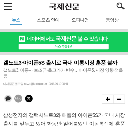
뉴스
스포츠·연예
오피니언
동영상
갤노트3·아이폰5S 출시로 국내 이통시장 훈풍 불까
갤노트3, 이통사 보조금·출고가가 변수…아이폰5, 시장 영향 적을
듯
디지털콘텐츠팀 inews@kookje.co.kr | 2013.09.10 08:41
삼성전자의 갤럭시노트3와 애플의 아이폰5S가 국내 시장
출시를 앞두고 있어 한동안 얼어붙었던 이동통신에 훈풍