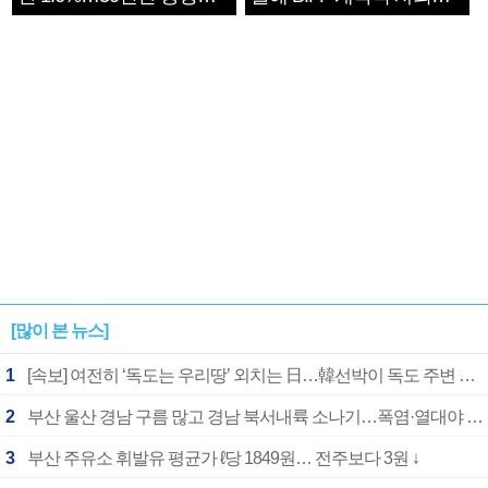
1182개팀 전수조사
확정
[많이 본 뉴스]
1
[속보] 여전히 ‘독도는 우리땅’ 외치는 日…韓선박이 독도 주변 해양조사 활동하자 반발
2
부산 울산 경남 구름 많고 경남 북서내륙 소나기…폭염·열대야 계속
3
부산 주유소 휘발유 평균가 ℓ당 1849원… 전주보다 3원 ↓