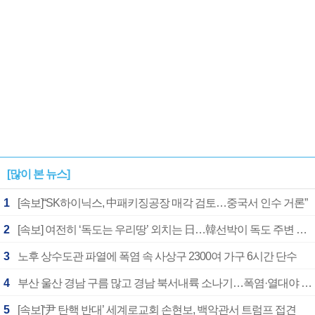
[많이 본 뉴스]
1
[속보]“SK하이닉스, 中패키징공장 매각 검토…중국서 인수 거론”
2
[속보] 여전히 ‘독도는 우리땅’ 외치는 日…韓선박이 독도 주변 해양조사 활동하자 반발
3
노후 상수도관 파열에 폭염 속 사상구 2300여 가구 6시간 단수
4
부산 울산 경남 구름 많고 경남 북서내륙 소나기…폭염·열대야 계속
5
[속보]‘尹 탄핵 반대’ 세계로교회 손현보, 백악관서 트럼프 접견