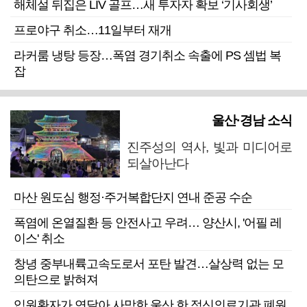
해체설 뒤집은 LIV 골프…새 투자자 확보 ‘기사회생’
프로야구 취소…11일부터 재개
라커룸 냉탕 등장…폭염 경기취소 속출에 PS 셈법 복
잡
울산·경남 소식
진주성의 역사, 빛과 미디어로
되살아난다
마산 원도심 행정·주거복합단지 연내 준공 수순
폭염에 온열질환 등 안전사고 우려… 양산시, '어필 레
이스' 취소
창녕 중부내륙고속도로서 포탄 발견…살상력 없는 모
의탄으로 밝혀져
입원환자가 연달아 사망한 울산 한 정신의료기관 폐원