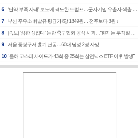
6
‘탄약 부족 사태’ 보도에 격노한 트럼프…군사기밀 유출자 색출 지시
7
부산 주유소 휘발유 평균가 ℓ당 1849원… 전주보다 3원 ↓
8
[속보] ‘심판 성접대’ 논란 축구협회 공식 사과…“현재는 부적절 행위 없어”
9
서울 중랑구서 흉기 난동…60대 남성 2명 사망
10
"올해 코스피 사이드카 43회 중 25회는 삼전닉스 ETF 이후 발생"