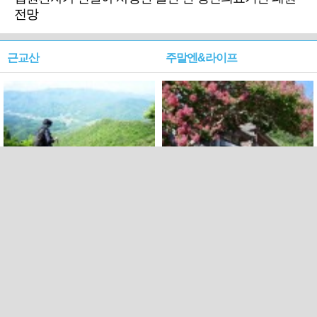
전망
근교산
주말엔&라이프
근교산&그너머…상주·문경
폭염보다 더 뜨거워라…100
청화산~시루봉
일을 붉게 불태울 ‘선비정신’
피었네
PC버전
엑스
페이스북
Copyright ⓒ 2015 All rights reserved by 국제신문