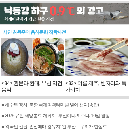
시인 최원준의 음식문화 잡학사전
<84> 관문과 환대, 부산 역전
<83> 여름 제주, 벤자리와 독
음식
가시치
■ 해수부 청사, 북항 국제여객터미널 옆에 선다(종합)
■ 2028 유엔 해양총회 개최지, ‘부산이냐 제주냐’ 10일 결정
■ 외국인 선원 ‘인신매매 경유지’ 된 부산…우려가 현실로