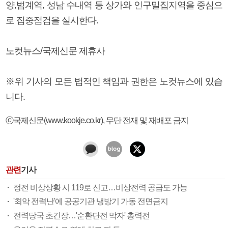
양,범계역, 성남 수내역 등 상가와 인구밀집지역을 중심으
로 집중점검을 실시한다.
노컷뉴스/국제신문 제휴사
※위 기사의 모든 법적인 책임과 권한은 노컷뉴스에 있습
니다.
ⓒ국제신문(www.kookje.co.kr), 무단 전재 및 재배포 금지
관련
기사
정전 비상상황 시 119로 신고…비상전력 공급도 가능
'최악 전력난'에 공공기관 냉방기 가동 전면금지
전력당국 초긴장…'순환단전 막자' 총력전