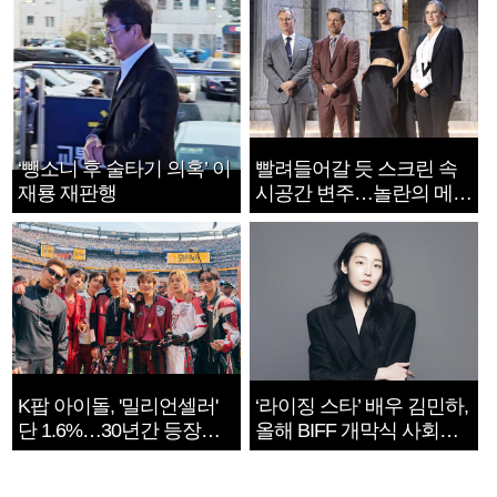
‘뺑소니 후 술타기 의혹’ 이
빨려들어갈 듯 스크린 속
재룡 재판행
시공간 변주…놀란의 메시
지는 ‘전쟁 속죄’
K팝 아이돌, '밀리언셀러'
‘라이징 스타’ 배우 김민하,
단 1.6%…30년간 등장
올해 BIFF 개막식 사회자
1182개팀 전수조사
확정