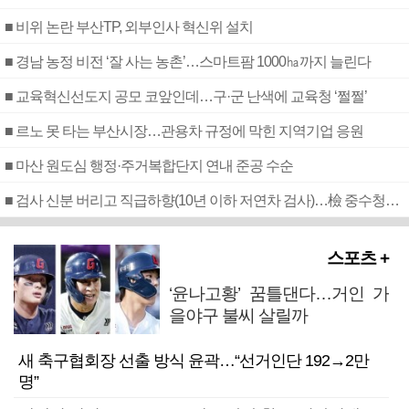
■ 비위 논란 부산TP, 외부인사 혁신위 설치
■ 경남 농정 비전 ‘잘 사는 농촌’…스마트팜 1000㏊까지 늘린다
■ 교육혁신선도지 공모 코앞인데…구·군 난색에 교육청 ‘쩔쩔’
■ 르노 못 타는 부산시장…관용차 규정에 막힌 지역기업 응원
■ 마산 원도심 행정·주거복합단지 연내 준공 수순
■ 검사 신분 버리고 직급하향(10년 이하 저연차 검사)…檢 중수청행 기피
스포츠 +
‘윤나고황’ 꿈틀댄다…거인 가
을야구 불씨 살릴까
새 축구협회장 선출 방식 윤곽…“선거인단 192→2만
명”