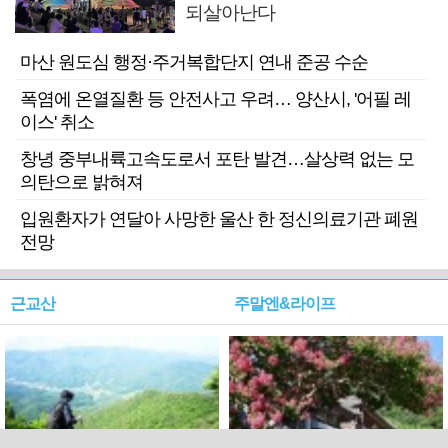
되살아난다
마산 원도심 행정·주거복합단지 연내 준공 수순
폭염에 온열질환 등 안전사고 우려… 양산시, '어필 레
이스' 취소
창녕 중부내륙고속도로서 포탄 발견…살상력 없는 모
의탄으로 밝혀져
입원환자가 연달아 사망한 울산 한 정신의료기관 폐원
전망
근교산
주말엔&라이프