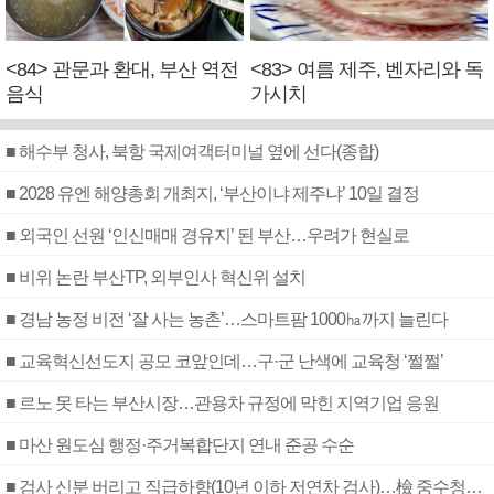
<84> 관문과 환대, 부산 역전
<83> 여름 제주, 벤자리와 독
음식
가시치
■ 해수부 청사, 북항 국제여객터미널 옆에 선다(종합)
■ 2028 유엔 해양총회 개최지, ‘부산이냐 제주냐’ 10일 결정
■ 외국인 선원 ‘인신매매 경유지’ 된 부산…우려가 현실로
■ 비위 논란 부산TP, 외부인사 혁신위 설치
■ 경남 농정 비전 ‘잘 사는 농촌’…스마트팜 1000㏊까지 늘린다
■ 교육혁신선도지 공모 코앞인데…구·군 난색에 교육청 ‘쩔쩔’
■ 르노 못 타는 부산시장…관용차 규정에 막힌 지역기업 응원
■ 마산 원도심 행정·주거복합단지 연내 준공 수순
■ 검사 신분 버리고 직급하향(10년 이하 저연차 검사)…檢 중수청행 기피