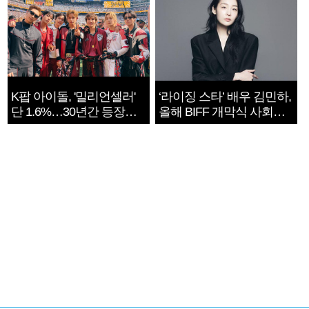
K팝 아이돌, '밀리언셀러'
‘라이징 스타’ 배우 김민하,
단 1.6%…30년간 등장
올해 BIFF 개막식 사회자
1182개팀 전수조사
확정