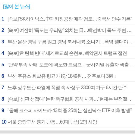
[많이 본 뉴스]
1
[속보]“SK하이닉스, 中패키징공장 매각 검토…중국서 인수 거론”
2
[속보] 여전히 ‘독도는 우리땅’ 외치는 日…韓선박이 독도 주변 해양조사 활동하자 반발
3
부산 울산 경남 구름 많고 경남 북서내륙 소나기…폭염·열대야 계속
4
[속보]‘尹 탄핵 반대’ 세계로교회 손현보, 백악관서 트럼프 접견
5
‘탄약 부족 사태’ 보도에 격노한 트럼프…군사기밀 유출자 색출 지시
6
부산 주유소 휘발유 평균가 ℓ당 1849원… 전주보다 3원 ↓
7
노후 상수도관 파열에 폭염 속 사상구 2300여 가구 6시간 단수
8
[속보] ‘심판 성접대’ 논란 축구협회 공식 사과…“현재는 부적절 행위 없어”
9
"올해 코스피 사이드카 43회 중 25회는 삼전닉스 ETF 이후 발생"
10
서울 중랑구서 흉기 난동…60대 남성 2명 사망