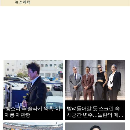
‘뺑소니 후 술타기 의혹’ 이
빨려들어갈 듯 스크린 속
재룡 재판행
시공간 변주…놀란의 메시
지는 ‘전쟁 속죄’