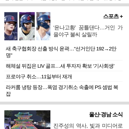
스포츠 +
‘윤나고황’ 꿈틀댄다…거인 가
을야구 불씨 살릴까
새 축구협회장 선출 방식 윤곽…“선거인단 192→2만
명”
해체설 뒤집은 LIV 골프…새 투자자 확보 ‘기사회생’
프로야구 취소…11일부터 재개
라커룸 냉탕 등장…폭염 경기취소 속출에 PS 셈법 복
잡
울산·경남 소식
진주성의 역사, 빛과 미디어로