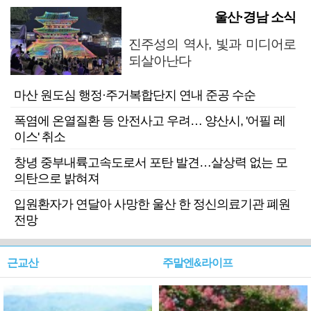
울산·경남 소식
진주성의 역사, 빛과 미디어로
되살아난다
마산 원도심 행정·주거복합단지 연내 준공 수순
폭염에 온열질환 등 안전사고 우려… 양산시, '어필 레
이스' 취소
창녕 중부내륙고속도로서 포탄 발견…살상력 없는 모
의탄으로 밝혀져
입원환자가 연달아 사망한 울산 한 정신의료기관 폐원
전망
근교산
주말엔&라이프