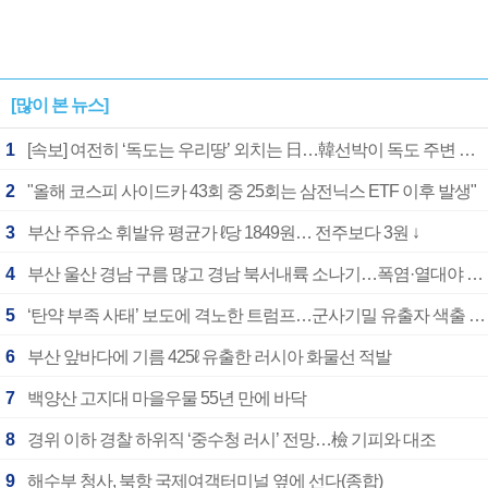
[많이 본 뉴스]
1
[속보] 여전히 ‘독도는 우리땅’ 외치는 日…韓선박이 독도 주변 해양조사 활동하자 반발
2
"올해 코스피 사이드카 43회 중 25회는 삼전닉스 ETF 이후 발생"
3
부산 주유소 휘발유 평균가 ℓ당 1849원… 전주보다 3원 ↓
4
부산 울산 경남 구름 많고 경남 북서내륙 소나기…폭염·열대야 계속
5
‘탄약 부족 사태’ 보도에 격노한 트럼프…군사기밀 유출자 색출 지시
6
부산 앞바다에 기름 425ℓ 유출한 러시아 화물선 적발
7
백양산 고지대 마을우물 55년 만에 바닥
8
경위 이하 경찰 하위직 ‘중수청 러시’ 전망…檢 기피와 대조
9
해수부 청사, 북항 국제여객터미널 옆에 선다(종합)