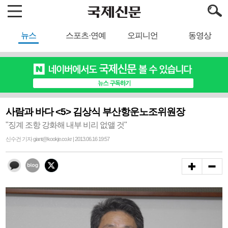
뉴스
스포츠·연예
오피니언
동영상
사람과 바다 <5> 김상식 부산항운노조위원장
"징계 조항 강화해 내부 비리 없앨 것"
신수건 기자 giant@kookje.co.kr | 2013.06.16 19:57