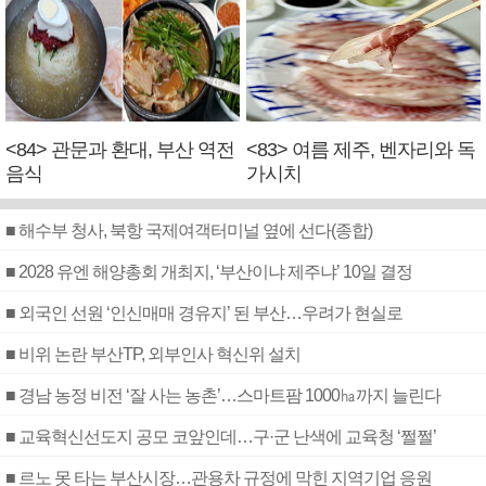
<84> 관문과 환대, 부산 역전
<83> 여름 제주, 벤자리와 독
음식
가시치
■ 해수부 청사, 북항 국제여객터미널 옆에 선다(종합)
■ 2028 유엔 해양총회 개최지, ‘부산이냐 제주냐’ 10일 결정
■ 외국인 선원 ‘인신매매 경유지’ 된 부산…우려가 현실로
■ 비위 논란 부산TP, 외부인사 혁신위 설치
■ 경남 농정 비전 ‘잘 사는 농촌’…스마트팜 1000㏊까지 늘린다
■ 교육혁신선도지 공모 코앞인데…구·군 난색에 교육청 ‘쩔쩔’
■ 르노 못 타는 부산시장…관용차 규정에 막힌 지역기업 응원