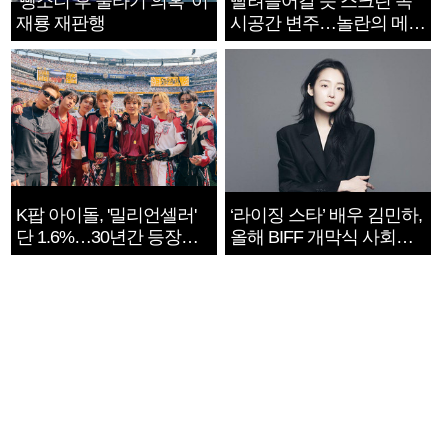
‘뺑소니 후 술타기 의혹’ 이
빨려들어갈 듯 스크린 속
재룡 재판행
시공간 변주…놀란의 메시
지는 ‘전쟁 속죄’
K팝 아이돌, '밀리언셀러'
‘라이징 스타’ 배우 김민하,
단 1.6%…30년간 등장
올해 BIFF 개막식 사회자
1182개팀 전수조사
확정