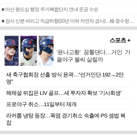
■ 마산 원도심 행정·주거복합단지 연내 준공 수순
■ 검사 신분 버리고 직급하향(10년 이하 저연차 검사)…檢 중수청행 기피
스포츠 +
‘윤나고황’ 꿈틀댄다…거인 가
을야구 불씨 살릴까
새 축구협회장 선출 방식 윤곽…“선거인단 192→2만
명”
해체설 뒤집은 LIV 골프…새 투자자 확보 ‘기사회생’
프로야구 취소…11일부터 재개
라커룸 냉탕 등장…폭염 경기취소 속출에 PS 셈법 복
잡