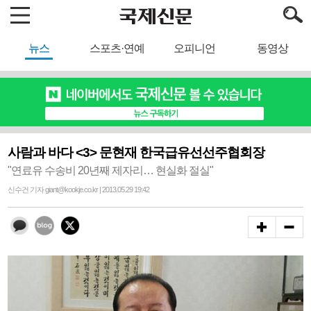
뉴스
스포츠·연예
오피니언
동영상
사람과 바다 <3> 문현재 한국급유선선주협회장
"연료유 수송비 20년째 제자리… 현실화 절실"
신수건 기자 giant@kookje.co.kr | 2013.05.29 19:42