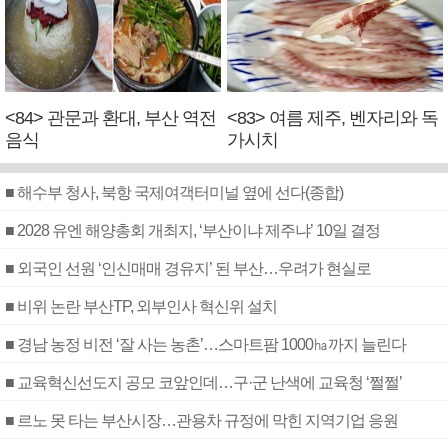
<84> 관문과 환대, 부산 역전
<83> 여름 제주, 벤자리와 독
음식
가시치
■ 해수부 청사, 북항 국제여객터미널 옆에 선다(종합)
■ 2028 유엔 해양총회 개최지, ‘부산이냐 제주냐’ 10일 결정
■ 외국인 선원 ‘인신매매 경유지’ 된 부산…우려가 현실로
■ 비위 논란 부산TP, 외부인사 혁신위 설치
■ 경남 농정 비전 ‘잘 사는 농촌’…스마트팜 1000㏊까지 늘린다
■ 교육혁신선도지 공모 코앞인데…구·군 난색에 교육청 ‘쩔쩔’
■ 르노 못 타는 부산시장…관용차 규정에 막힌 지역기업 응원