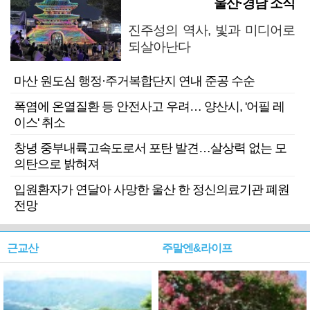
울산·경남 소식
진주성의 역사, 빛과 미디어로
되살아난다
마산 원도심 행정·주거복합단지 연내 준공 수순
폭염에 온열질환 등 안전사고 우려… 양산시, '어필 레
이스' 취소
창녕 중부내륙고속도로서 포탄 발견…살상력 없는 모
의탄으로 밝혀져
입원환자가 연달아 사망한 울산 한 정신의료기관 폐원
전망
근교산
주말엔&라이프