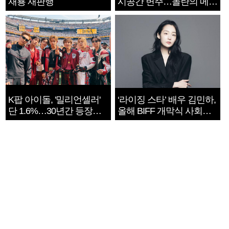
재룡 재판행
시공간 변주…놀란의 메시
지는 ‘전쟁 속죄’
K팝 아이돌, '밀리언셀러'
‘라이징 스타’ 배우 김민하,
단 1.6%…30년간 등장
올해 BIFF 개막식 사회자
1182개팀 전수조사
확정