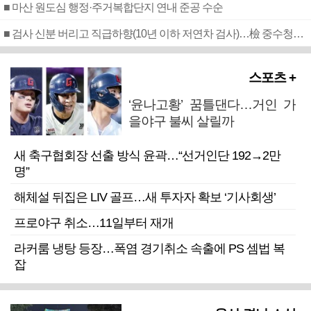
■ 마산 원도심 행정·주거복합단지 연내 준공 수순
■ 검사 신분 버리고 직급하향(10년 이하 저연차 검사)…檢 중수청행 기피
스포츠 +
‘윤나고황’ 꿈틀댄다…거인 가
을야구 불씨 살릴까
새 축구협회장 선출 방식 윤곽…“선거인단 192→2만
명”
해체설 뒤집은 LIV 골프…새 투자자 확보 ‘기사회생’
프로야구 취소…11일부터 재개
라커룸 냉탕 등장…폭염 경기취소 속출에 PS 셈법 복
잡