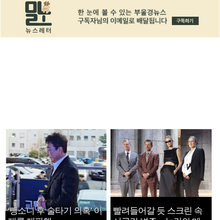
‘뺑소니 후 술타기 의혹’ 이
빨려들어갈 듯 스크린 속