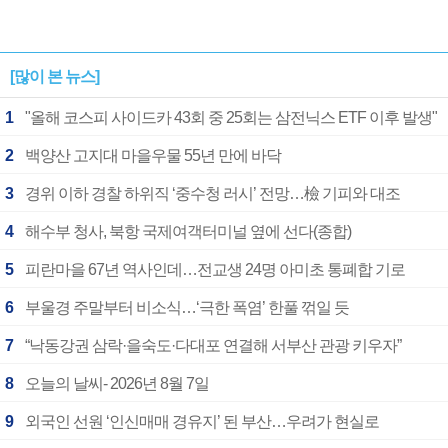
[많이 본 뉴스]
1
"올해 코스피 사이드카 43회 중 25회는 삼전닉스 ETF 이후 발생"
2
백양산 고지대 마을우물 55년 만에 바닥
3
경위 이하 경찰 하위직 ‘중수청 러시’ 전망…檢 기피와 대조
4
해수부 청사, 북항 국제여객터미널 옆에 선다(종합)
5
피란마을 67년 역사인데…전교생 24명 아미초 통폐합 기로
6
부울경 주말부터 비소식…‘극한 폭염’ 한풀 꺾일 듯
7
“낙동강권 삼락·을숙도·다대포 연결해 서부산 관광 키우자”
8
오늘의 날씨- 2026년 8월 7일
9
외국인 선원 ‘인신매매 경유지’ 된 부산…우려가 현실로