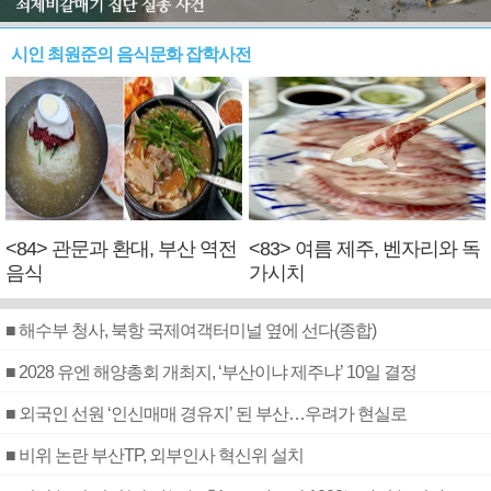
시인 최원준의 음식문화 잡학사전
<84> 관문과 환대, 부산 역전
<83> 여름 제주, 벤자리와 독
음식
가시치
■ 해수부 청사, 북항 국제여객터미널 옆에 선다(종합)
■ 2028 유엔 해양총회 개최지, ‘부산이냐 제주냐’ 10일 결정
■ 외국인 선원 ‘인신매매 경유지’ 된 부산…우려가 현실로
■ 비위 논란 부산TP, 외부인사 혁신위 설치