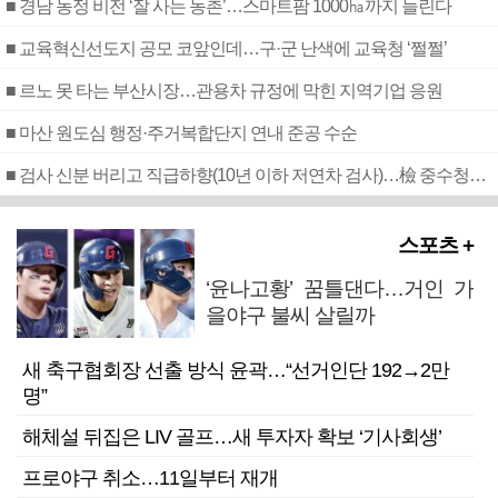
■ 경남 농정 비전 ‘잘 사는 농촌’…스마트팜 1000㏊까지 늘린다
■ 교육혁신선도지 공모 코앞인데…구·군 난색에 교육청 ‘쩔쩔’
■ 르노 못 타는 부산시장…관용차 규정에 막힌 지역기업 응원
■ 마산 원도심 행정·주거복합단지 연내 준공 수순
■ 검사 신분 버리고 직급하향(10년 이하 저연차 검사)…檢 중수청행 기피
스포츠 +
‘윤나고황’ 꿈틀댄다…거인 가
을야구 불씨 살릴까
새 축구협회장 선출 방식 윤곽…“선거인단 192→2만
명”
해체설 뒤집은 LIV 골프…새 투자자 확보 ‘기사회생’
프로야구 취소…11일부터 재개