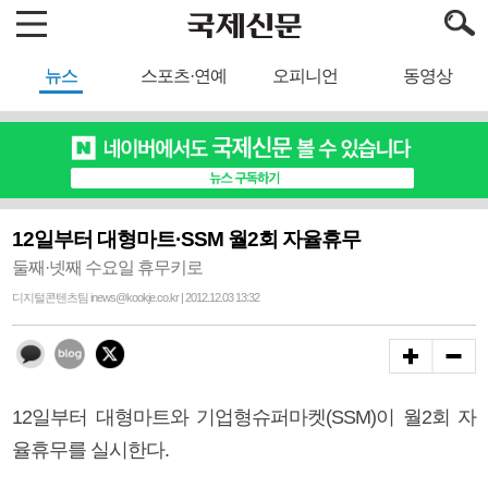
뉴스
스포츠·연예
오피니언
동영상
12일부터 대형마트·SSM 월2회 자율휴무
둘째·넷째 수요일 휴무키로
디지털콘텐츠팀 inews@kookje.co.kr | 2012.12.03 13:32
12일부터 대형마트와 기업형슈퍼마켓(SSM)이 월2회 자
율휴무를 실시한다.