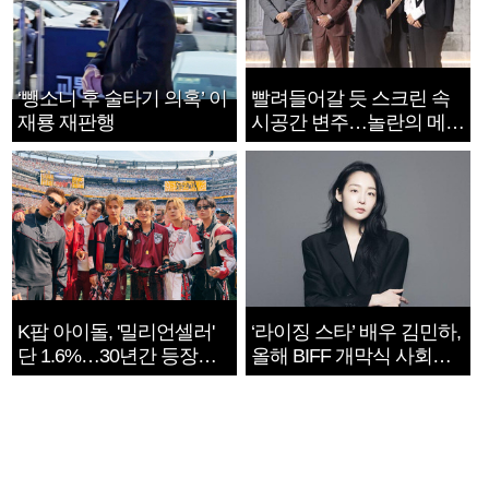
‘뺑소니 후 술타기 의혹’ 이
빨려들어갈 듯 스크린 속
재룡 재판행
시공간 변주…놀란의 메시
지는 ‘전쟁 속죄’
K팝 아이돌, '밀리언셀러'
‘라이징 스타’ 배우 김민하,
단 1.6%…30년간 등장
올해 BIFF 개막식 사회자
1182개팀 전수조사
확정