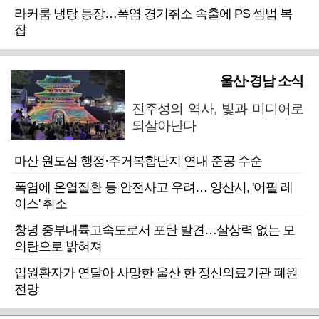
라커룸 냉탕 등장…폭염 경기취소 속출에 PS 셈법 복
잡
울산·경남 소식
진주성의 역사, 빛과 미디어로
되살아난다
마산 원도심 행정·주거복합단지 연내 준공 수순
폭염에 온열질환 등 안전사고 우려… 양산시, '어필 레
이스' 취소
창녕 중부내륙고속도로서 포탄 발견…살상력 없는 모
의탄으로 밝혀져
입원환자가 연달아 사망한 울산 한 정신의료기관 폐원
전망