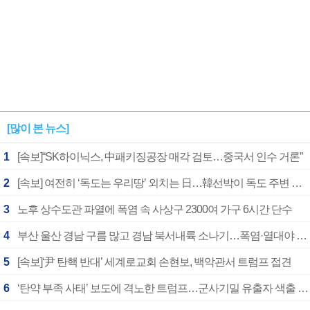
[많이 본 뉴스]
1
[속보]“SK하이닉스, 中패키징공장 매각 검토…중국서 인수 거론”
2
[속보] 여전히 ‘독도는 우리땅’ 외치는 日…韓선박이 독도 주변 해양조사 활동하자 반발
3
노후 상수도관 파열에 폭염 속 사상구 2300여 가구 6시간 단수
4
부산 울산 경남 구름 많고 경남 북서내륙 소나기…폭염·열대야 계속
5
[속보]‘尹 탄핵 반대’ 세계로교회 손현보, 백악관서 트럼프 접견
6
‘탄약 부족 사태’ 보도에 격노한 트럼프…군사기밀 유출자 색출 지시