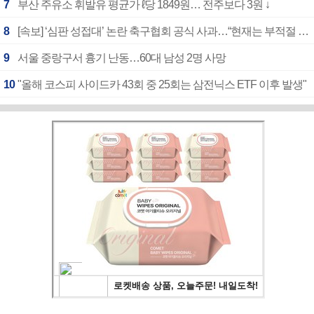
7
부산 주유소 휘발유 평균가 ℓ당 1849원… 전주보다 3원 ↓
8
[속보] ‘심판 성접대’ 논란 축구협회 공식 사과…“현재는 부적절 행위 없어”
9
서울 중랑구서 흉기 난동…60대 남성 2명 사망
10
"올해 코스피 사이드카 43회 중 25회는 삼전닉스 ETF 이후 발생"