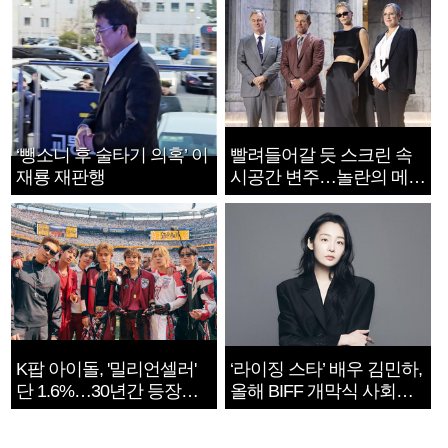
‘뺑소니 후 술타기 의혹’ 이
빨려들어갈 듯 스크린 속
재룡 재판행
시공간 변주…놀란의 메시
지는 ‘전쟁 속죄’
K팝 아이돌, '밀리언셀러'
‘라이징 스타’ 배우 김민하,
단 1.6%…30년간 등장
올해 BIFF 개막식 사회자
1182개팀 전수조사
확정