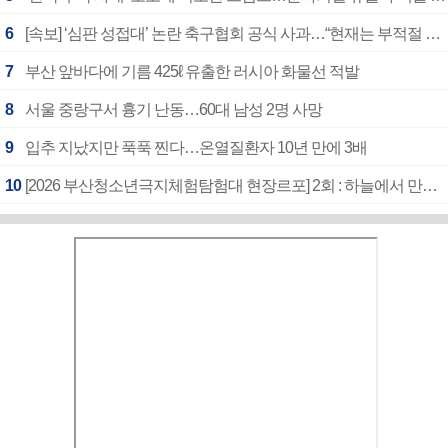
6
[속보] ‘심판 성접대’ 논란 축구협회 공식 사과…“현재는 부적절 행위 없어”
7
부산 앞바다에 기름 425ℓ 유출한 러시아 화물선 적발
8
서울 중랑구서 흉기 난동…60대 남성 2명 사망
9
입추 지났지만 푹푹 찐다…온열질환자 10년 만에 3배
10
[2026 부산청소년극지체험탐험대 현장르포] 2회 : 하늘에서 만난 얼음의 나라