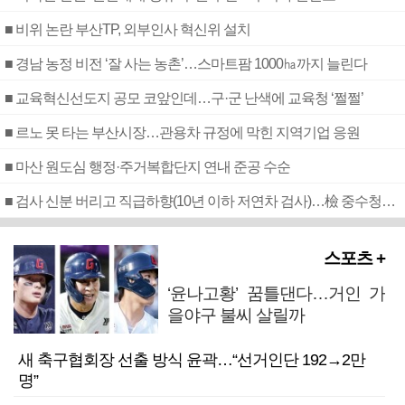
■ 비위 논란 부산TP, 외부인사 혁신위 설치
■ 경남 농정 비전 ‘잘 사는 농촌’…스마트팜 1000㏊까지 늘린다
■ 교육혁신선도지 공모 코앞인데…구·군 난색에 교육청 ‘쩔쩔’
■ 르노 못 타는 부산시장…관용차 규정에 막힌 지역기업 응원
■ 마산 원도심 행정·주거복합단지 연내 준공 수순
■ 검사 신분 버리고 직급하향(10년 이하 저연차 검사)…檢 중수청행 기피
스포츠 +
‘윤나고황’ 꿈틀댄다…거인 가
을야구 불씨 살릴까
새 축구협회장 선출 방식 윤곽…“선거인단 192→2만
명”