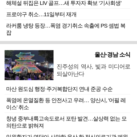
해체설 뒤집은 LIV 골프…새 투자자 확보 ‘기사회생’
프로야구 취소…11일부터 재개
라커룸 냉탕 등장…폭염 경기취소 속출에 PS 셈법 복
잡
울산·경남 소식
진주성의 역사, 빛과 미디어로
되살아난다
마산 원도심 행정·주거복합단지 연내 준공 수순
폭염에 온열질환 등 안전사고 우려… 양산시, '어필 레
이스' 취소
창녕 중부내륙고속도로서 포탄 발견…살상력 없는 모
의탄으로 밝혀져