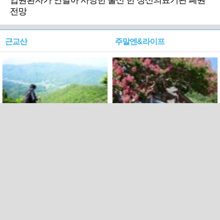
입원환자가 연달아 사망한 울산 한 정신의료기관 폐원
전망
근교산
주말엔&라이프
근교산&그너머…상주·문경
폭염보다 더 뜨거워라…100
청화산~시루봉
일을 붉게 불태울 ‘선비정신’
피었네
PC버전
엑스
페이스북
Copyright ⓒ 2015 All rights reserved by 국제신문