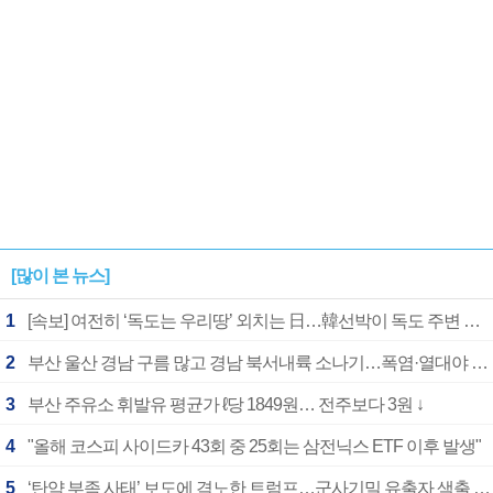
[많이 본 뉴스]
1
[속보] 여전히 ‘독도는 우리땅’ 외치는 日…韓선박이 독도 주변 해양조사 활동하자 반발
2
부산 울산 경남 구름 많고 경남 북서내륙 소나기…폭염·열대야 계속
3
부산 주유소 휘발유 평균가 ℓ당 1849원… 전주보다 3원 ↓
4
"올해 코스피 사이드카 43회 중 25회는 삼전닉스 ETF 이후 발생"
5
‘탄약 부족 사태’ 보도에 격노한 트럼프…군사기밀 유출자 색출 지시