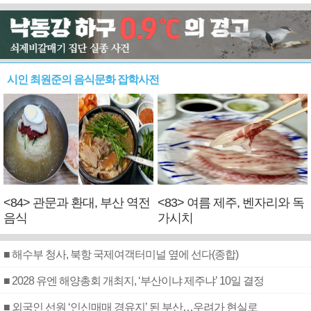
시인 최원준의 음식문화 잡학사전
<84> 관문과 환대, 부산 역전
<83> 여름 제주, 벤자리와 독
음식
가시치
■ 해수부 청사, 북항 국제여객터미널 옆에 선다(종합)
■ 2028 유엔 해양총회 개최지, ‘부산이냐 제주냐’ 10일 결정
■ 외국인 선원 ‘인신매매 경유지’ 된 부산…우려가 현실로