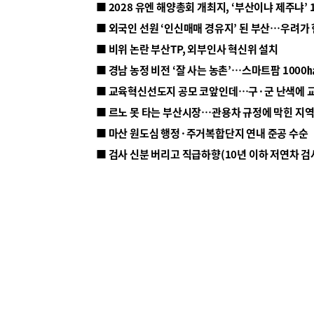
■ 2028 유엔 해양총회 개최지, ‘부산이냐 제주냐’ 
■ 외국인 선원 ‘인신매매 경유지’ 된 부산…우려가
■ 비위 논란 부산TP, 외부인사 혁신위 설치
■ 르노 못 타는 부산시장…관용차 규정에 막힌 지
■ 마산 원도심 행정·주거복합단지 연내 준공 수순