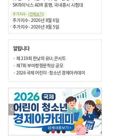
SK하이닉스 ADR 흥행, 국내증시 시험대
주가지수-
[전체보기]
주가지수- 2026년 8월 6일
주가지수- 2026년 8월 5일
알립니다
· 제 219회 한낮의 유U; 콘서트
· 제7회 부마항쟁문학상 공모
· 2026 국제 어린이·청소년 경제아카데미