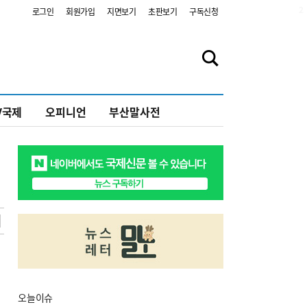
2
로그인
회원가입
지면보기
초판보기
구독신청
V국제
오피니언
부산말사전
오늘
이슈