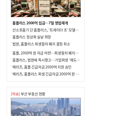
홈플러스 2000억 입금…7일 영업재개
산소호흡기 단 홈플러스, ‘트레이더 조’ 모델로 살아날까
홈플러스 정상화 실낱 희망
법원, 홈플러스 회생절차 폐지 결정 취소
홈플, 2000억 원 자금 마련…회생절차 폐지에 즉시항고(종합)
홈플러스, 법원에 즉시항고…기업회생 ‘재도전’
메리츠, 홈플 긴급자금 2000억 지원 승인
메리츠, 홈플러스 회생 긴급자금 2000억 원 지원 승인
[이슈]
부산 부동산 현황