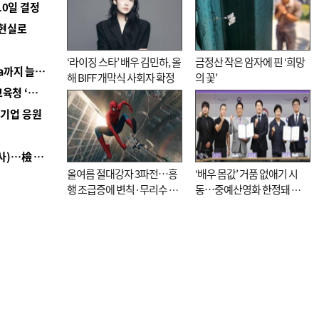
10일 결정
 현실로
‘라이징 스타’ 배우 김민하, 올
금정산 작은 암자에 핀 ‘희망
■ 경남 농정 비전 ‘잘 사는 농촌’…스마트팜 1000㏊까지 늘린다
해 BIFF 개막식 사회자 확정
의 꽃’
■ 교육혁신선도지 공모 코앞인데…구·군 난색에 교육청 ‘쩔쩔’
역기업 응원
■ 검사 신분 버리고 직급하향(10년 이하 저연차 검사)…檢 중수청행 기피
올여름 절대강자 3파전…흥
‘배우 몸값’ 거품 없애기 시
행 조급증에 변칙·무리수 마
동…중예산영화 한정돼 실
케팅도
효성 의문도