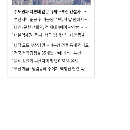
수도권과 다른데 같은 규제…부산 건설사 “쓰러지기 직전”
부산지역 준공 후 미분양 주택, 석 달 만에 다시 3000가구 넘어서
대연·문현 생활권, 전 세대 4베이 판상형…‘더샵 트리센트’ 내달 분양
더블역세권·평지·학군 ‘삼박자’…대연동 42층 브랜드 단지
바닥 모를 부산상권…미분양 건물 통째 경매도
전국 청약경쟁률 35개월 만에 최저…부산 미분양 ‘적체’ 심화
올해 상반기 부산지역 땅값 0.61% 올라
부산 개금·당감동에 주거지-백양산 연결 녹지 조성