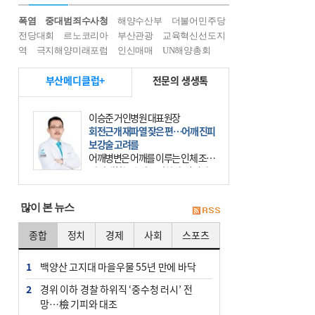
폭염
중대범죄수사청
해양수산부
더불어민주당
전당대회
르노코리아
부산관광
교육혁신선도지
역
극지해양미래포럼
인신매매
UN해양총회
부산메디클럽+
전문의 생생톡
이승준 거인병원 대표원장
회전근개 재파열 잦은 편…어깨 진피
보강술 고려를
어깨병변은 어깨를 이루는 인체 조직
에 발생하는 손상을 말한다. 여기에
는 오십견과 회전근개 증후군, 어깨
의 석회성 힘줄염 등이 있다. 국민건
많이 본 뉴스
강보험에 의하면 어깨병변
종합
정치
경제
사회
스포츠
1
백양산 고지대 마을우물 55년 만에 바닥
2
경위 이하 경찰 하위직 ‘중수청 러시’ 전
망…檢 기피와 대조