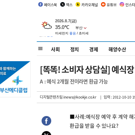
페이스북
엑스
카카오채널
유튜브
인스
사회
정치
경제
해양수산
[똑똑! 소비자 상담실] 예식장
A : 예식 2개월 전이라면 환급 가능
디지털콘텐츠팀 inews@kookje.co.kr
| 입력 : 2012-10-10 1
■사례:예식장 예약 후 계약 해
환급을 받을 수 있나요?