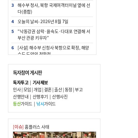
3
해수부 청사, 북항 국제여객터미널 옆에 선
다(종합)
4
오늘의 날씨- 2026년 8월 7일
5
“낙동강권 삼락·을숙도·다대포 연결해 서
부산 관광 키우자”
6
[사설] 해수부 신청사 북항으로 확정, 해양
수도 도약의 전환점
7
피란마을 67년 역사인데…전교생 24명 아
미초 통폐합 기로
독자참여 게시판
8
부울경 주말부터 비소식…‘극한 폭염’ 한풀
독자투고
|
기사제보
꺾일 듯
인사
|
모임
|
개업
|
결혼
|
출산
|
동정
|
부고
9
산행안내
외국인 선원 ‘인신매매 경유지’ 된 부산…
|
산행후기
|
산행사진
우려가 현실로
등산
가이드
|
낚시
가이드
10
부산 청소년 극지탐험대 8인, 열흘간 북극
구석구석 누빈다
[이슈]
홈플러스 사태