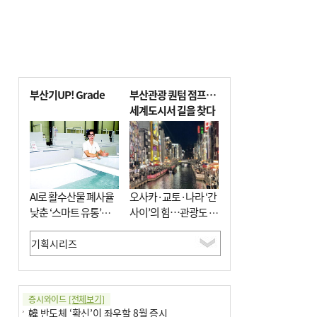
부산기UP! Grade
부산관광 퀀텀 점프…
세계도시서 길을 찾다
AI로 활수산물 폐사율
오사카·교토·나라 ‘간
낮춘 ‘스마트 유통’…
사이’의 힘…관광도 뭉
사막·산악지대 수출
쳐야 흥한다
도전
증시와이드
[전체보기]
韓 반도체 ‘확신’이 좌우할 8월 증시