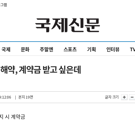
타그램
국제
문화
주말엔
스포츠
기획
인터뷰
T
 해약, 계약금 받고 싶은데
9:12:06
| 본지 19면
글자 크기
지 시 계약금