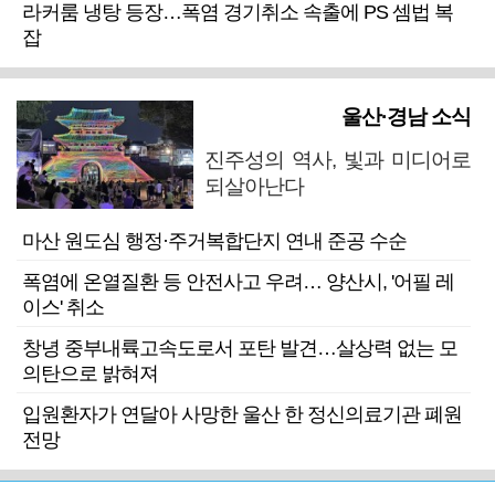
라커룸 냉탕 등장…폭염 경기취소 속출에 PS 셈법 복
잡
울산·경남 소식
진주성의 역사, 빛과 미디어로
되살아난다
마산 원도심 행정·주거복합단지 연내 준공 수순
폭염에 온열질환 등 안전사고 우려… 양산시, '어필 레
이스' 취소
창녕 중부내륙고속도로서 포탄 발견…살상력 없는 모
의탄으로 밝혀져
입원환자가 연달아 사망한 울산 한 정신의료기관 폐원
전망