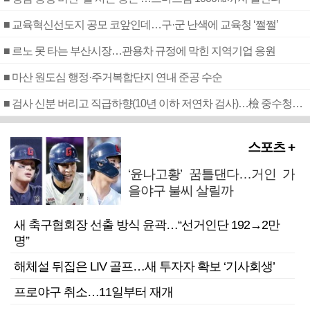
■ 교육혁신선도지 공모 코앞인데…구·군 난색에 교육청 ‘쩔쩔’
■ 르노 못 타는 부산시장…관용차 규정에 막힌 지역기업 응원
■ 마산 원도심 행정·주거복합단지 연내 준공 수순
■ 검사 신분 버리고 직급하향(10년 이하 저연차 검사)…檢 중수청행 기피
스포츠 +
‘윤나고황’ 꿈틀댄다…거인 가
을야구 불씨 살릴까
새 축구협회장 선출 방식 윤곽…“선거인단 192→2만
명”
해체설 뒤집은 LIV 골프…새 투자자 확보 ‘기사회생’
프로야구 취소…11일부터 재개