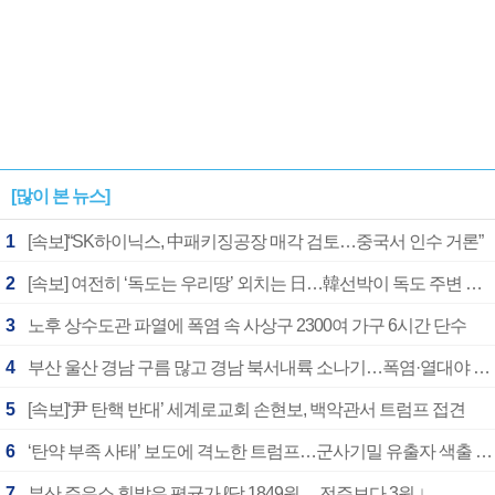
[많이 본 뉴스]
1
[속보]“SK하이닉스, 中패키징공장 매각 검토…중국서 인수 거론”
2
[속보] 여전히 ‘독도는 우리땅’ 외치는 日…韓선박이 독도 주변 해양조사 활동하자 반발
3
노후 상수도관 파열에 폭염 속 사상구 2300여 가구 6시간 단수
4
부산 울산 경남 구름 많고 경남 북서내륙 소나기…폭염·열대야 계속
5
[속보]‘尹 탄핵 반대’ 세계로교회 손현보, 백악관서 트럼프 접견
6
‘탄약 부족 사태’ 보도에 격노한 트럼프…군사기밀 유출자 색출 지시
7
부산 주유소 휘발유 평균가 ℓ당 1849원… 전주보다 3원 ↓