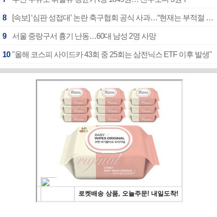
8
[속보] ‘심판 성접대’ 논란 축구협회 공식 사과…“현재는 부적절 행위 없어”
9
서울 중랑구서 흉기 난동…60대 남성 2명 사망
10
"올해 코스피 사이드카 43회 중 25회는 삼전닉스 ETF 이후 발생"