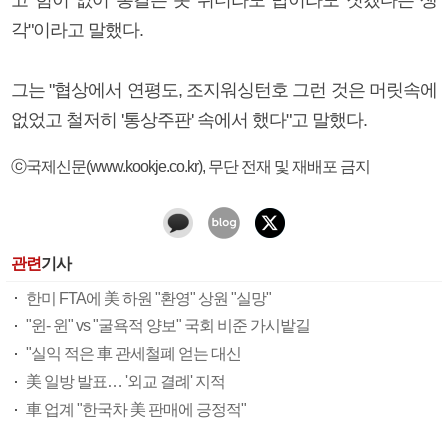
각"이라고 말했다.
그는 "협상에서 연평도, 조지워싱턴호 그런 것은 머릿속에
없었고 철저히 '통상주판' 속에서 했다"고 말했다.
ⓒ국제신문(www.kookje.co.kr), 무단 전재 및 재배포 금지
관련
기사
한미 FTA에 美 하원 "환영" 상원 "실망"
"윈- 윈" vs "굴욕적 양보" 국회 비준 가시밭길
"실익 적은 車 관세철폐 얻는 대신
美 일방 발표… '외교 결례' 지적
車 업계 "한국차 美 판매에 긍정적"