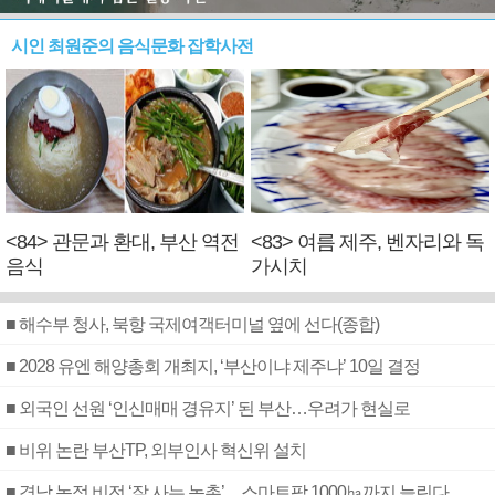
시인 최원준의 음식문화 잡학사전
<84> 관문과 환대, 부산 역전
<83> 여름 제주, 벤자리와 독
음식
가시치
■ 해수부 청사, 북항 국제여객터미널 옆에 선다(종합)
■ 2028 유엔 해양총회 개최지, ‘부산이냐 제주냐’ 10일 결정
■ 외국인 선원 ‘인신매매 경유지’ 된 부산…우려가 현실로
■ 비위 논란 부산TP, 외부인사 혁신위 설치
■ 경남 농정 비전 ‘잘 사는 농촌’…스마트팜 1000㏊까지 늘린다