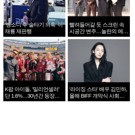
‘뺑소니 후 술타기 의혹’ 이
빨려들어갈 듯 스크린 속
재룡 재판행
시공간 변주…놀란의 메시
지는 ‘전쟁 속죄’
K팝 아이돌, '밀리언셀러'
‘라이징 스타’ 배우 김민하,
단 1.6%…30년간 등장
올해 BIFF 개막식 사회자
1182개팀 전수조사
확정